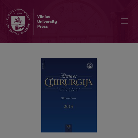
A survey of medical students’ and doctors’ knowledge of nutritiona