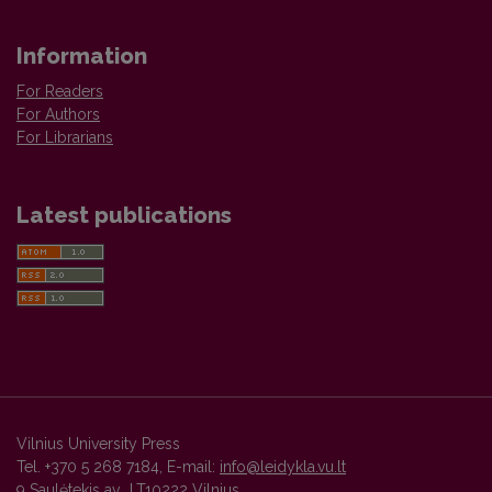
Information
For Readers
For Authors
For Librarians
Latest publications
Vilnius University Press
Tel. +370 5 268 7184, E-mail:
info@leidykla.vu.lt
9 Saulėtekis av., LT10222 Vilnius