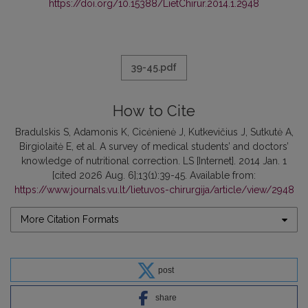
https://doi.org/10.15388/LietChirur.2014.1.2948
39-45.pdf
How to Cite
Bradulskis S, Adamonis K, Cicėnienė J, Kutkevičius J, Sutkutė A,
Birgiolaitė E, et al. A survey of medical students’ and doctors’
knowledge of nutritional correction. LS [Internet]. 2014 Jan. 1
[cited 2026 Aug. 6];13(1):39-45. Available from:
https://www.journals.vu.lt/lietuvos-chirurgija/article/view/2948
More Citation Formats
post
share