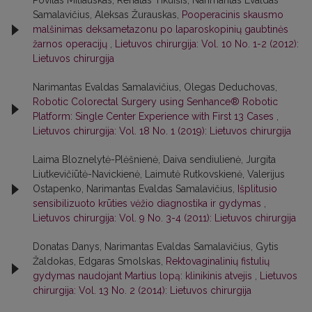
Povilas Miliauskas, Renatas Tikuišis, Narimantas Evaldas
Samalavičius, Aleksas Žurauskas,
Pooperacinis skausmo
malšinimas deksametazonu po laparoskopinių gaubtinės
žarnos operacijų
,
Lietuvos chirurgija: Vol. 10 No. 1-2 (2012):
Lietuvos chirurgija
Narimantas Evaldas Samalavičius, Olegas Deduchovas,
Robotic Colorectal Surgery using Senhance® Robotic
Platform: Single Center Experience with First 13 Cases
,
Lietuvos chirurgija: Vol. 18 No. 1 (2019): Lietuvos chirurgija
Laima Bloznelytė-Plėšnienė, Daiva sendiulienė, Jurgita
Liutkevičiūtė-Navickienė, Laimutė Rutkovskienė, Valerijus
Ostapenko, Narimantas Evaldas Samalavičius,
Išplitusio
sensibilizuoto krūties vėžio diagnostika ir gydymas
,
Lietuvos chirurgija: Vol. 9 No. 3-4 (2011): Lietuvos chirurgija
Donatas Danys, Narimantas Evaldas Samalavičius, Gytis
Žaldokas, Edgaras Smolskas,
Rektovaginalinių fistulių
gydymas naudojant Martius lopą: klinikinis atvejis
,
Lietuvos
chirurgija: Vol. 13 No. 2 (2014): Lietuvos chirurgija