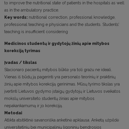
to improve the nutritional state of patients in the hospitals as well
as in the ambulatory practice.
Key words:
nutritional correction, professional knowledge,
professional teaching e physicians and the students. Students’
teaching is insufficient considering
Medicinos studentų ir gydytojų žinių apie mitybos
korekciją tyrimas
Įvadas / tikslas
Stacionaro pacientų mitybos būklė yra toli gražu ne ideali.
Vienas iš būdų ją pagerinti yra personalo teorinių ir praktinių
žinių apie mitybos korekciją gerinimas. Mūsų tyrimo tikslas yra
įvertinti Lietuvos gydymo įstaigų gydytojų ir Lietuvos sveikatos
mokslų universiteto studentų žinias apie mitybos
nepakankamumą ir jo korekciją.
Metodai
Atlikta atsitiktinė savanoriška anketinė apklausa. Anketą užpildė
universitetinių bei municipalinių ligoninių bendrosios