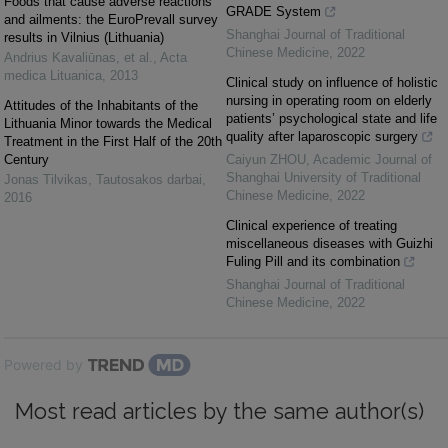
Foods that cause adverse reactions
GRADE System
and ailments: the EuroPrevall survey
Shanghai Journal of Traditional
results in Vilnius (Lithuania)
Chinese Medicine
,
2022
Andrius Kavaliūnas, et al.
,
Acta
medica Lituanica
,
2013
Clinical study on influence of holistic
nursing in operating room on elderly
Attitudes of the Inhabitants of the
patients’ psychological state and life
Lithuania Minor towards the Medical
quality after laparoscopic surgery
Treatment in the First Half of the 20th
Century
Caiyun ZHOU
,
Academic Journal of
Shanghai University of Traditional
Jonas Tilvikas
,
Tautosakos darbai
,
Chinese Medicine
,
2022
2016
Clinical experience of treating
miscellaneous diseases with Guizhi
Fuling Pill and its combination
Shanghai Journal of Traditional
Chinese Medicine
,
2022
Powered by
Most read articles by the same author(s)