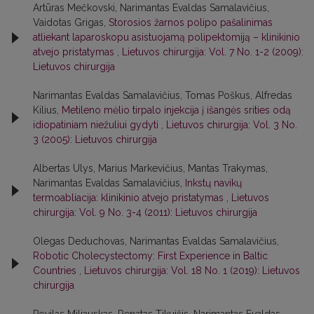
Artūras Mečkovski, Narimantas Evaldas Samalavičius,
Vaidotas Grigas,
Storosios žarnos polipo pašalinimas
atliekant laparoskopu asistuojamą polipektomiją – klinikinio
atvejo pristatymas
,
Lietuvos chirurgija: Vol. 7 No. 1-2 (2009):
Lietuvos chirurgija
Narimantas Evaldas Samalavičius, Tomas Poškus, Alfredas
Kilius,
Metileno mėlio tirpalo injekcija į išangės srities odą
idiopatiniam niežuliui gydyti
,
Lietuvos chirurgija: Vol. 3 No.
3 (2005): Lietuvos chirurgija
Albertas Ulys, Marius Markevičius, Mantas Trakymas,
Narimantas Evaldas Samalavičius,
Inkstų navikų
termoabliacija: klinikinio atvejo pristatymas
,
Lietuvos
chirurgija: Vol. 9 No. 3-4 (2011): Lietuvos chirurgija
Olegas Deduchovas, Narimantas Evaldas Samalavičius,
Robotic Cholecystectomy: First Experience in Baltic
Countries
,
Lietuvos chirurgija: Vol. 18 No. 1 (2019): Lietuvos
chirurgija