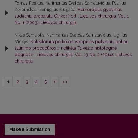
Tomas Poškus, Narimantas Evaldas Samalavičius, Paulius
Žeromskas, Remigijus Šiugžda,
Hemorojaus gydymas
sudėtiniu preparatu Ginkor Fort
,
Lietuvos chirurgija: Vol. 1
No. 1 (2003): Lietuvos chirurgija
Nikas Samuolis, Narimantas Evaldas Samalavičius, Ugnius
Mickys,
Kolektomija po kolonoskopinės piktybinių polipų
šalinimo procedūros ir netikėta T1 vėžio histologinė
diagnozė
,
Lietuvos chirurgija: Vol. 13 No. 2 (2014): Lietuvos
chirurgija
1
2
3
4
5
>
>>
Make a Submission