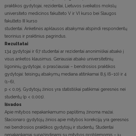
praktikos gydytojai, rezidentai, Lietuvos sveikatos mokslų
universiteto medicinos fakulteto V ir VI kurso bei Slaugos
fakulteto III kurso
studentai. Anketinės apklausos atsakymai atspindi respondentų
teorinius ir praktinius pagrindus.
Rezultatai
134 gydytojai ir 67 studentai ar rezidentai anonimiškai atsakė į
visus anketos klausimus. Geriausiai atsakė universitetinių
ligoninių gydytojai, o prasčiausiai – bendrosios praktikos
gydytojai: teisingų atsakymų mediana atitinkamai 8,5 (6–10) ir 4
(1–6),
p < 0,05. Gydytojų žinios yra statistiškai patikimai geresnės nei
studentų (p < 0,001).
Išvados
Apie mitybos nepakankamumo paplitimą žinoma mažai.
Stacionaro gydytojų žinios apie mitybos korekciją yra geresnės
nei bendrosios praktikos gydytojų ir studentų. Studentai
nepakankamai supažindinami su mitybos problemomis – jų