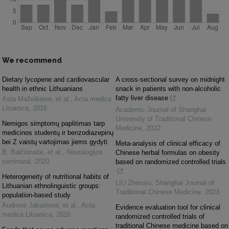
We recommend
Dietary lycopene and cardiovascular
A cross⁃sectional survey on midnight
health in ethnic Lithuanians
snack in patients with non⁃alcoholic
fatty liver disease
Asta Mažeikienė, et al.
,
Acta medica
Lituanica
,
2016
Academic Journal of Shanghai
University of Traditional Chinese
Nemigos simptomų paplitimas tarp
Medicine
,
2022
medicinos studentų ir benzodiazepinų
bei Z vaistų vartojimas jiems gydyti
Meta⁃analysis of clinical efficacy of
B. Balčiūnaitė, et al.
,
Neurologijos
Chinese herbal formulas on obesity
seminarai
,
2020
based on randomized controlled trials
Heterogeneity of nutritional habits of
LIU Zhenxiu
,
Shanghai Journal of
Lithuanian ethnolinguistic groups:
Traditional Chinese Medicine
,
2023
population-based study
Audronė Jakaitienė, et al.
,
Acta
Evidence evaluation tool for clinical
medica Lituanica
,
2016
randomized controlled trials of
traditional Chinese medicine based on