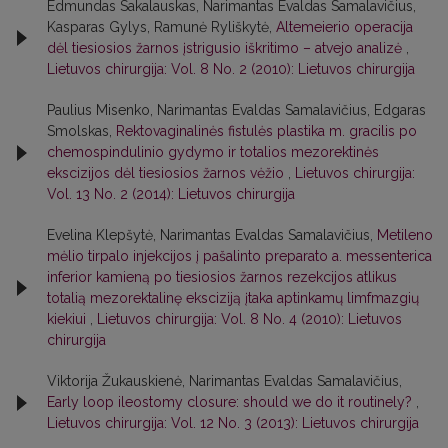
Edmundas Sakalauskas, Narimantas Evaldas Samalavičius,
Kasparas Gylys, Ramunė Ryliškytė,
Altemeierio operacija
dėl tiesiosios žarnos įstrigusio iškritimo – atvejo analizė
,
Lietuvos chirurgija: Vol. 8 No. 2 (2010): Lietuvos chirurgija
Paulius Misenko, Narimantas Evaldas Samalavičius, Edgaras
Smolskas,
Rektovaginalinės fistulės plastika m. gracilis po
chemospindulinio gydymo ir totalios mezorektinės
ekscizijos dėl tiesiosios žarnos vėžio
,
Lietuvos chirurgija:
Vol. 13 No. 2 (2014): Lietuvos chirurgija
Evelina Klepšytė, Narimantas Evaldas Samalavičius,
Metileno
mėlio tirpalo injekcijos į pašalinto preparato a. messenterica
inferior kamieną po tiesiosios žarnos rezekcijos atlikus
totalią mezorektalinę eksciziją įtaka aptinkamų limfmazgių
kiekiui
,
Lietuvos chirurgija: Vol. 8 No. 4 (2010): Lietuvos
chirurgija
Viktorija Žukauskienė, Narimantas Evaldas Samalavičius,
Early loop ileostomy closure: should we do it routinely?
,
Lietuvos chirurgija: Vol. 12 No. 3 (2013): Lietuvos chirurgija