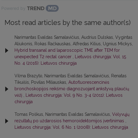
Powered by
Most read articles by the same author(s)
Narimantas Evaldas Samalavičius, Audrius Dulskas, Vygintas
Aliukonis, Rokas Račkauskas, Alfredas Kilius, Ugnius Mickys,
Hybrid transanal and laparoscopic TME after TEM for
unexpected T2 rectal cancer
,
Lietuvos chirurgija: Vol. 15
No. 4 (2016): Lietuvos chirurgija
Vilma Brazytė, Narimantas Evaldas Samalavičius, Renatas
Tikuišis, Povilas Miliauskas,
Autofluorescencinės
bronchoskopijos reikšmė diagnozuojant ankstyvą plaučių
vėžį
,
Lietuvos chirurgija: Vol. 9 No. 3-4 (2011): Lietuvos
chirurgija
Tomas Poškus, Narimantas Evaldas Samalavičius,
Vėlyvųjų
rezultatų po uždarosios hemoroidektomijos įvertinimas
,
Lietuvos chirurgija: Vol. 6 No. 1 (2008): Lietuvos chirurgija