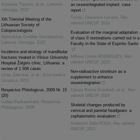
Vytautas Triponis, et al.
,
Lietuvos
an osseointegrated implant: case
chirurgija
,
2022
report
Trento, Cleverson Luciano
,
Rev
Xth Triennial Meeting of the
odontol UNESP
,
2014
Lithuanian Society of
Coloproctologists
Evaluation of the marginal adaptation
Narimantas Evaldas Samalavičius
,
of class II restorations carried out in a
Lietuvos chirurgija
,
2022
Faculty in the State of Espírito Santo
Incidence and etiology of mandibular
Millena Corrêa RODRIGUES
,
Rev
fractures treated in Vilnius University
odontol UNESP
,
2023
Hospital Žalgiris clinic, Lithuania: a
review of 1 508 cases
Non-radioactive strontium as a
Linas Zaleckas, et al.
,
Acta medica
supplement to enhance
Lituanica
,
2013
osseointegration
Respectus Philologicus, 2009 Nr. 15
Cássio Rocha Scardueli, et al.
,
Rev
(20)
odontol UNESP
,
2024
Gabija Bankauskaitė
,
Respectus
Skeletal changes produced by
Philologicus
,
2009
cervical and parietal headgears: a
cephalometric evaluation
Anderson Jaña ROSA
,
Rev odontol
UNESP
,
2022