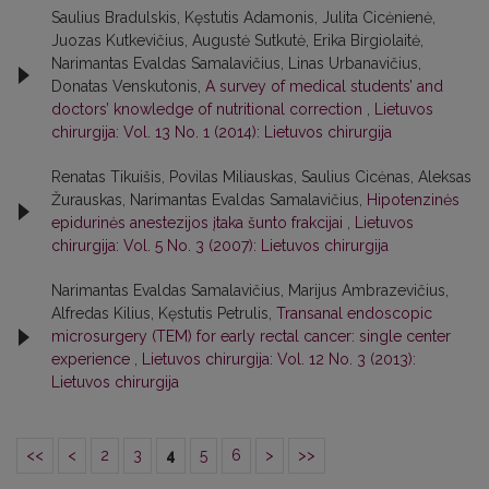
Saulius Bradulskis, Kęstutis Adamonis, Julita Cicėnienė,
Juozas Kutkevičius, Augustė Sutkutė, Erika Birgiolaitė,
Narimantas Evaldas Samalavičius, Linas Urbanavičius,
Donatas Venskutonis,
A survey of medical students’ and
doctors’ knowledge of nutritional correction
,
Lietuvos
chirurgija: Vol. 13 No. 1 (2014): Lietuvos chirurgija
Renatas Tikuišis, Povilas Miliauskas, Saulius Cicėnas, Aleksas
Žurauskas, Narimantas Evaldas Samalavičius,
Hipotenzinės
epidurinės anestezijos įtaka šunto frakcijai
,
Lietuvos
chirurgija: Vol. 5 No. 3 (2007): Lietuvos chirurgija
Narimantas Evaldas Samalavičius, Marijus Ambrazevičius,
Alfredas Kilius, Kęstutis Petrulis,
Transanal endoscopic
microsurgery (TEM) for early rectal cancer: single center
experience
,
Lietuvos chirurgija: Vol. 12 No. 3 (2013):
Lietuvos chirurgija
<<
<
2
3
4
5
6
>
>>