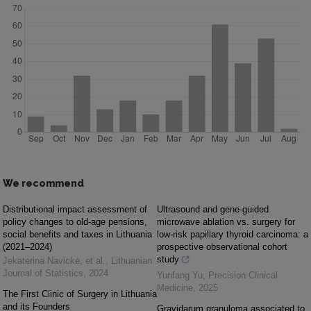
We recommend
Distributional impact assessment of
Ultrasound and gene-guided
policy changes to old-age pensions,
microwave ablation vs. surgery for
social benefits and taxes in Lithuania
low-risk papillary thyroid carcinoma: a
(2021–2024)
prospective observational cohort
study
Jekaterina Navickė, et al.
,
Lithuanian
Journal of Statistics
,
2024
Yunfang Yu
,
Precision Clinical
Medicine
,
2025
The First Clinic of Surgery in Lithuania
and its Founders
Gravidarum granuloma associated to