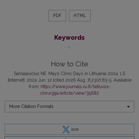
PDF
HTML
Keywords
-
How to Cite
Samalavičius NE. Mayo Clinic Days in Lithuania 2024. LS
[Internet]. 2024 Jun. 12 [cited 2026 Aug. 7];23(2):83-5. Available
from:
https://www.journals.vu.lt/lietuvos-
chirurgija/article/view/35682
More Citation Formats
post