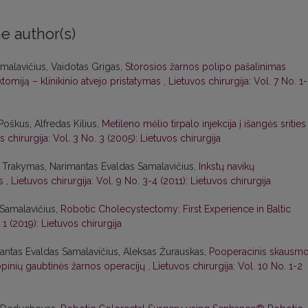
e author(s)
malavičius, Vaidotas Grigas,
Storosios žarnos polipo pašalinimas
tomiją – klinikinio atvejo pristatymas
,
Lietuvos chirurgija: Vol. 7 No. 1
oškus, Alfredas Kilius,
Metileno mėlio tirpalo injekcija į išangės srities
s chirurgija: Vol. 3 No. 3 (2005): Lietuvos chirurgija
s Trakymas, Narimantas Evaldas Samalavičius,
Inkstų navikų
as
,
Lietuvos chirurgija: Vol. 9 No. 3-4 (2011): Lietuvos chirurgija
Samalavičius,
Robotic Cholecystectomy: First Experience in Baltic
 1 (2019): Lietuvos chirurgija
imantas Evaldas Samalavičius, Aleksas Žurauskas,
Pooperacinis skausm
inių gaubtinės žarnos operacijų
,
Lietuvos chirurgija: Vol. 10 No. 1-2