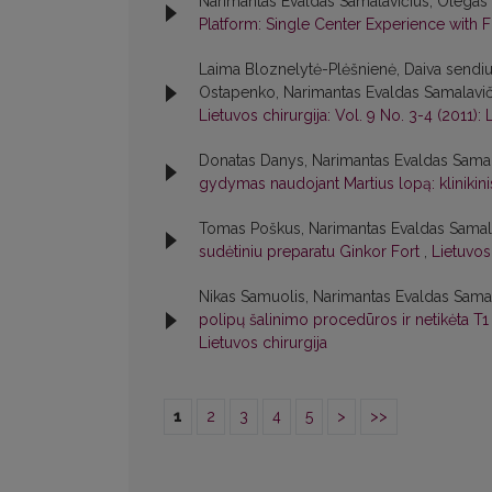
Narimantas Evaldas Samalavičius, Olega
Platform: Single Center Experience with F
Laima Bloznelytė-Plėšnienė, Daiva sendiul
Ostapenko, Narimantas Evaldas Samalavič
Lietuvos chirurgija: Vol. 9 No. 3-4 (2011): 
Donatas Danys, Narimantas Evaldas Samal
gydymas naudojant Martius lopą: klinikini
Tomas Poškus, Narimantas Evaldas Samala
sudėtiniu preparatu Ginkor Fort
,
Lietuvos 
Nikas Samuolis, Narimantas Evaldas Sama
polipų šalinimo procedūros ir netikėta T
Lietuvos chirurgija
1
2
3
4
5
>
>>