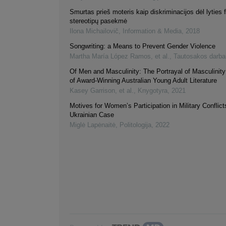
Smurtas prieš moteris kaip diskriminacijos dėl lyties f
stereotipų pasekmė
Ilona Michailovič
,
Information & Media
,
2018
Songwriting: a Means to Prevent Gender Violence
Martha María López Ramos, et al.
,
Tautosakos darba
Of Men and Masculinity: The Portrayal of Masculinity
of Award-Winning Australian Young Adult Literature
Kasey Garrison, et al.
,
Knygotyra
,
2021
Motives for Women’s Participation in Military Conflict
Ukrainian Case
Miglė Lapėnaitė
,
Politologija
,
2022