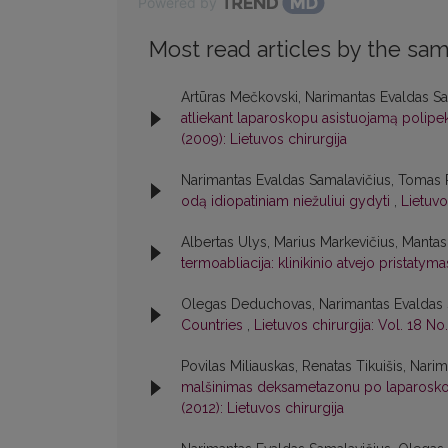
Powered by
Most read articles by the sam
Artūras Mečkovski, Narimantas Evaldas Sa
atliekant laparoskopu asistuojamą polipek
(2009): Lietuvos chirurgija
Narimantas Evaldas Samalavičius, Tomas P
odą idiopatiniam niežuliui gydyti
,
Lietuvo
Albertas Ulys, Marius Markevičius, Manta
termoabliacija: klinikinio atvejo pristatym
Olegas Deduchovas, Narimantas Evaldas 
Countries
,
Lietuvos chirurgija: Vol. 18 No.
Povilas Miliauskas, Renatas Tikuišis, Nar
malšinimas deksametazonu po laparoskop
(2012): Lietuvos chirurgija