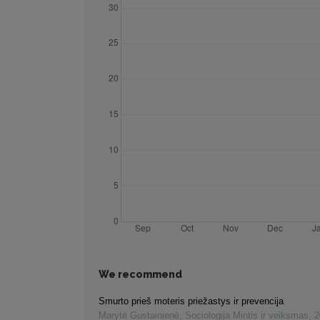
We recommend
Smurto prieš moteris priežastys ir prevencija
Marytė Gustainienė
,
Sociologija Mintis ir veiksmas
,
2