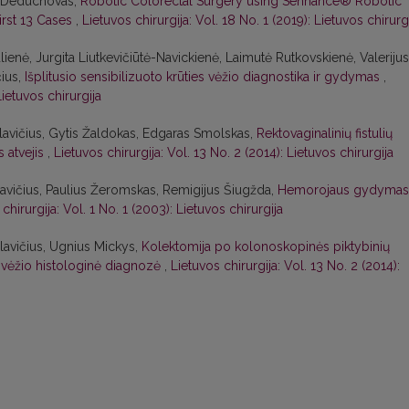
s Deduchovas,
Robotic Colorectal Surgery using Senhance® Robotic
irst 13 Cases
,
Lietuvos chirurgija: Vol. 18 No. 1 (2019): Lietuvos chirurg
ienė, Jurgita Liutkevičiūtė-Navickienė, Laimutė Rutkovskienė, Valerijus
ius,
Išplitusio sensibilizuoto krūties vėžio diagnostika ir gydymas
,
Lietuvos chirurgija
avičius, Gytis Žaldokas, Edgaras Smolskas,
Rektovaginalinių fistulių
s atvejis
,
Lietuvos chirurgija: Vol. 13 No. 2 (2014): Lietuvos chirurgija
vičius, Paulius Žeromskas, Remigijus Šiugžda,
Hemorojaus gydymas
chirurgija: Vol. 1 No. 1 (2003): Lietuvos chirurgija
lavičius, Ugnius Mickys,
Kolektomija po kolonoskopinės piktybinių
1 vėžio histologinė diagnozė
,
Lietuvos chirurgija: Vol. 13 No. 2 (2014):