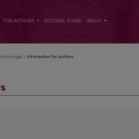
FOR AUTHORS
EDITORIAL BOARD
ABOUT
vos chirurgija
/
Information for authors
rs