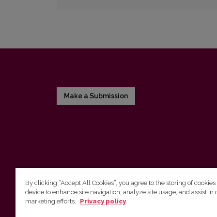
Make a Submission
By clicking “Accept All Cookies”, you agree to the storing of cookies
device to enhance site navigation, analyze site usage, and assist in 
Vilnius University Press
marketing efforts.
Privacy policy
Tel. +370 5 268 7184, E-mail:
info@leidykla.vu.lt