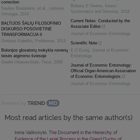
correction
Brittany E Owens
,
Insect
Saulius Bradulskis, et al.
,
Lietuvos
Systematics and Diversity
,
2019
chirurgija
,
2014
Current Notes: Conducted by the
BALTIJOS ŠALIŲ FILOSOFINIO
Associate Editor
DISKURSO POSOVIETINĖ
Journal of Economic Entomology
TRANSFORMACIJA II
Gintaras Kabelka
,
Problemos
,
2013
Scientific Note
Bolonijos glosatorių mokykla romėnų
E.O Essig
,
Journal of Economic
teisės atgimimo šviesoje
Entomology
Giedrė Urbanavičiūtė
,
Teisė
,
2008
Journal of Economic Entomology:
Official Organ American Association
of Economic Entomologists
Journal of Economic Entomology
Powered by
Most read articles by the same author(s)
Irena Valikonytė,
The Document in the Hierarchy of
Evidence of the Legal Process in the Grand Duchy of