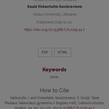
Saulė Viskantaitė-Saviščevienė
Vilnius University, Lithuania
Published 2019-12-20
https://doi.org/10.15388/LIS.2019.44.7
PDF
HTML
Keywords
none
How to Cite
Valikonytė, I. and Viskantaitė-Saviščevienė, S. (2019) “Apie
Pauliaus Valavičiaus gyvenimą ir tragišką mirtį”,
Lietuvos istorijos
studijos
, 44, pp. 111–125. doi:
10.15388/LIS.2019.44.7
.