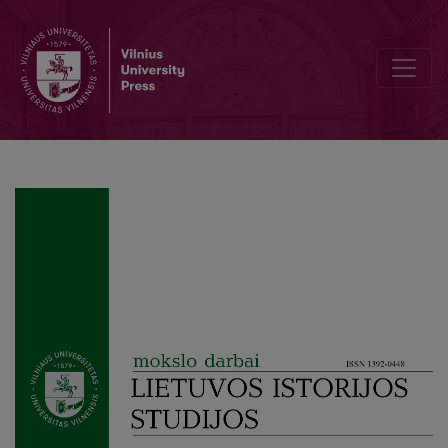
Apie Pauliaus Valavičiaus gyvenimą ir tragišką mirtį