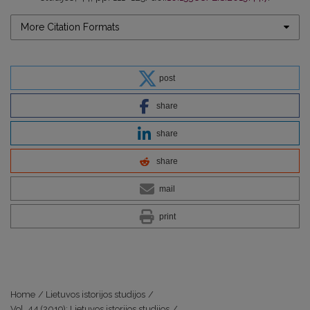
More Citation Formats
post
share
share
share
mail
print
Home
/
Lietuvos istorijos studijos
/
Vol. 44 (2019): Lietuvos istorijos studijos
/