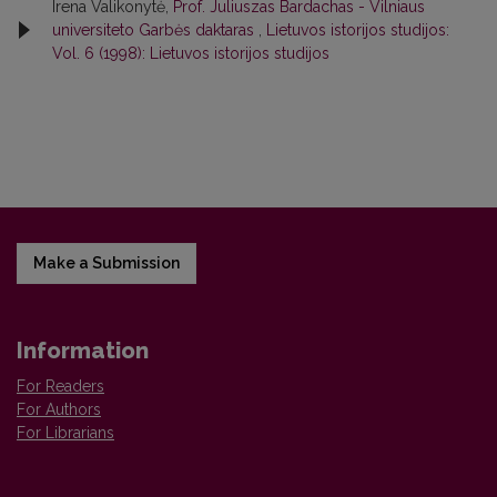
Irena Valikonytė,
Prof. Juliuszas Bardachas - Vilniaus
universiteto Garbės daktaras
,
Lietuvos istorijos studijos:
Vol. 6 (1998): Lietuvos istorijos studijos
Make a Submission
Information
For Readers
For Authors
For Librarians