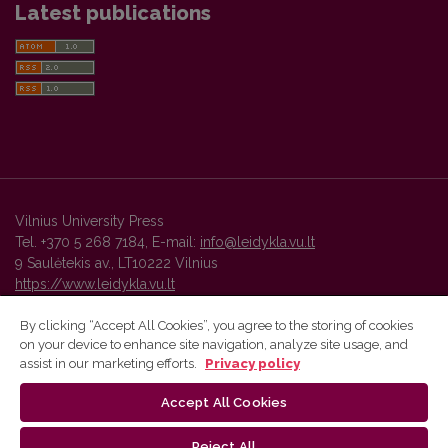
Latest publications
Vilnius University Press
Tel. +370 5 268 7184, E-mail:
info@leidykla.vu.lt
9 Saulėtekis av., LT10222 Vilnius
https://www.leidykla.vu.lt
By clicking “Accept All Cookies”, you agree to the storing of cookies
on your device to enhance site navigation, analyze site usage, and
Vilnius University Press platform and metadata are distributed by
assist in our marketing efforts.
Privacy policy
Creative Commons International License
.
Accept All Cookies
Reject All