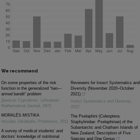
We recommend
On some properties of the risk
Reviewers for Insect Systematics and
function in the generalized “two—
Diversity (November 2020–October
armed bandit” problem
2021)
Донатас Сургайлис
,
Lithuanian
Insect Systematics and Diversity
,
Mathematical Journal
,
1972
2022
MORALĖS MISTIKA
The Pselaphini (Coleoptera:
Alvydas Jokūbaitis
,
Problemos
,
2011
Staphylinidae: Pselaphinae) of the
Subantarctic and Chatham Islands of
A survey of medical students’ and
New Zealand; Description of Five
doctors’ knowledge of nutritional
Species and One Genus