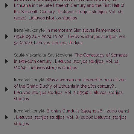
Lithuania in the Late Fifteenth Century and the First Half of
the Sixteenth Century
,
Lietuvos istorijos studijos: Vol. 46
(2020): Lietuvos istorijos studijos
Irena Valikonytė,
In memoriam Stanislovas Pamerneckis
(1948 09 24 – 2024 10 02)
,
Lietuvos istorijos studijos: Vol.
54 (2024): Lietuvos istorijos studijos
Saulė Viskantaitė-Saviščevienė,
The Genealogy of Šemetas'
in 15th-16th century
,
Lietuvos istorijos studijos: Vol. 14
(2004): Lietuvos istorijos studijos
Irena Valikonytė,
Was a woman considered to be a citizen
of the Grand Duchy of Lithuania in the 16th century?
,
Lietuvos istorijos studijos: Vol. 2 (1994): Lietuvos istorijos
studijos
Irena Valikonytė,
Bronius Dundulis (1909 11 26 - 2000 09 11)
,
Lietuvos istorijos studijos: Vol. 8 (2000): Lietuvos istorijos
studijos