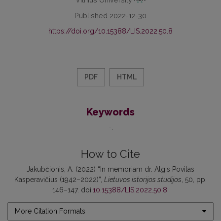
Published 2022-12-30
https://doi.org/10.15388/LIS.2022.50.8
PDF
HTML
Keywords
-
How to Cite
Jakubčionis, A. (2022) “In memoriam dr. Algis Povilas
Kasperavičius (1942–2022)”,
Lietuvos istorijos studijos
, 50, pp.
146–147. doi:
10.15388/LIS.2022.50.8
.
More Citation Formats