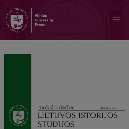
In memoriam dr. Algis Povilas Kasperavičius (1942–2022)