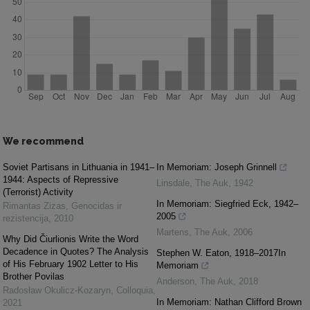
We recommend
Soviet Partisans in Lithuania in 1941–
In Memoriam: Joseph Grinnell
1944: Aspects of Repressive
Linsdale
,
The Auk
,
1942
(Terrorist) Activity
In Memoriam: Siegfried Eck, 1942–
Rimantas Zizas
,
Genocidas ir
2005
rezistencija
,
2010
Martens
,
The Auk
,
2006
Why Did Čiurlionis Write the Word
Decadence in Quotes? The Analysis
Stephen W. Eaton, 1918–2017In
of His February 1902 Letter to His
Memoriam
Brother Povilas
Anderson
,
The Auk
,
2018
Radosław Okulicz-Kozaryn
,
Colloquia
,
In Memoriam: Nathan Clifford Brown
2021