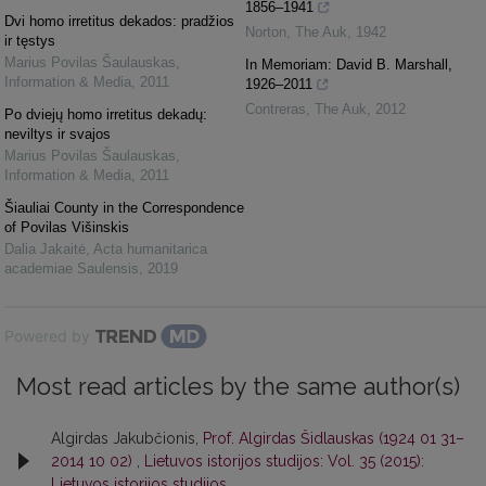
1856–1941
Dvi homo irretitus dekados: pradžios
Norton
,
The Auk
,
1942
ir tęstys
Marius Povilas Šaulauskas
,
In Memoriam: David B. Marshall,
Information & Media
,
2011
1926–2011
Contreras
,
The Auk
,
2012
Po dviejų homo irretitus dekadų:
neviltys ir svajos
Marius Povilas Šaulauskas
,
Information & Media
,
2011
Šiauliai County in the Correspondence
of Povilas Višinskis
Dalia Jakaitė
,
Acta humanitarica
academiae Saulensis
,
2019
Powered by
Most read articles by the same author(s)
Algirdas Jakubčionis,
Prof. Algirdas Šidlauskas (1924 01 31–
2014 10 02)
,
Lietuvos istorijos studijos: Vol. 35 (2015):
Lietuvos istorijos studijos