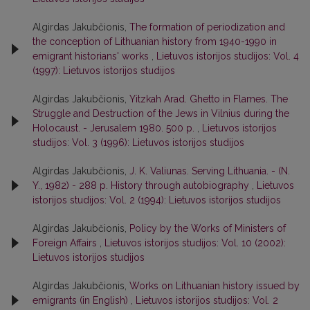
Algirdas Jakubčionis,
The formation of periodization and
the conception of Lithuanian history from 1940-1990 in
emigrant historians' works
,
Lietuvos istorijos studijos: Vol. 4
(1997): Lietuvos istorijos studijos
Algirdas Jakubčionis,
Yitzkah Arad. Ghetto in Flames. The
Struggle and Destruction of the Jews in Vilnius during the
Holocaust. - Jerusalem 1980. 500 p.
,
Lietuvos istorijos
studijos: Vol. 3 (1996): Lietuvos istorijos studijos
Algirdas Jakubčionis,
J. K. Valiunas. Serving Lithuania. - (N.
Y., 1982) - 288 p. History through autobiography
,
Lietuvos
istorijos studijos: Vol. 2 (1994): Lietuvos istorijos studijos
Algirdas Jakubčionis,
Policy by the Works of Ministers of
Foreign Affairs
,
Lietuvos istorijos studijos: Vol. 10 (2002):
Lietuvos istorijos studijos
Algirdas Jakubčionis,
Works on Lithuanian history issued by
emigrants (in English)
,
Lietuvos istorijos studijos: Vol. 2