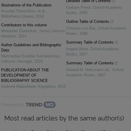
Detailed Table of Contents
Illustrations of the Publication
Graham Priest
,
Oxford Academic
Arvydas Pacevičius, et al.
,
Books
,
2005
Bibliotheca Lituana
,
2014
Outline Table of Contents
Contributors to this volume
Christian von Bar
,
Oxford Academic
Mintautas Čiurinskas
,
Senoji Lietuvos
Books
,
1998
literatūra
,
2014
Summary Table of Contents
Author Guidelines and Bibliographic
Angela Ward
,
Oxford Academic
Data
Books
,
2007
Narimantas Evaldas Samalavičius
,
Lietuvos chirurgija
,
2019
Summary Table of Contents
Howard M. Holtzmann ed.
,
Oxford
PUBLICATION ABOUT THE
Academic Books
,
2007
DEVELOPMENT OF
BIBLIOGRAPHY SCIENCE
Audronė Matijošienė
,
Knygotyra
,
2015
Powered by
Most read articles by the same author(s)