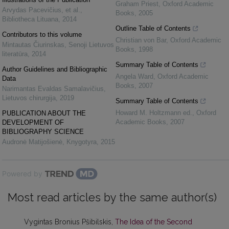
Graham Priest
,
Oxford Academic
Arvydas Pacevičius, et al.
,
Books
,
2005
Bibliotheca Lituana
,
2014
Outline Table of Contents
Contributors to this volume
Christian von Bar
,
Oxford Academic
Mintautas Čiurinskas
,
Senoji Lietuvos
Books
,
1998
literatūra
,
2014
Summary Table of Contents
Author Guidelines and Bibliographic
Angela Ward
,
Oxford Academic
Data
Books
,
2007
Narimantas Evaldas Samalavičius
,
Lietuvos chirurgija
,
2019
Summary Table of Contents
Howard M. Holtzmann ed.
,
Oxford
PUBLICATION ABOUT THE
Academic Books
,
2007
DEVELOPMENT OF
BIBLIOGRAPHY SCIENCE
Audronė Matijošienė
,
Knygotyra
,
2015
Powered by
Most read articles by the same author(s)
Vygintas Bronius Pšibilskis,
The Idea of the Second