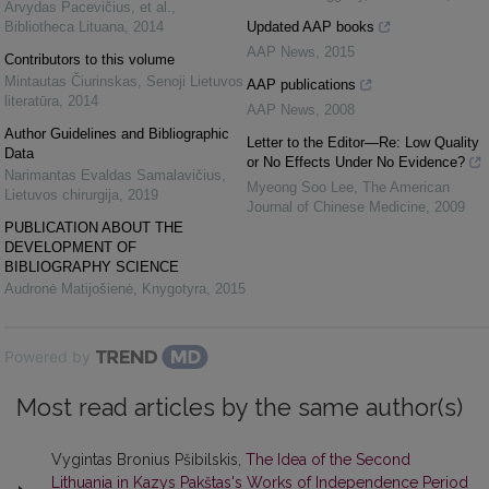
Arvydas Pacevičius, et al.
,
Bibliotheca Lituana
,
2014
Updated AAP books
AAP News
,
2015
Contributors to this volume
Mintautas Čiurinskas
,
Senoji Lietuvos
AAP publications
literatūra
,
2014
AAP News
,
2008
Author Guidelines and Bibliographic
Letter to the Editor—Re: Low Quality
Data
or No Effects Under No Evidence?
Narimantas Evaldas Samalavičius
,
Myeong Soo Lee
,
The American
Lietuvos chirurgija
,
2019
Journal of Chinese Medicine
,
2009
PUBLICATION ABOUT THE
DEVELOPMENT OF
BIBLIOGRAPHY SCIENCE
Audronė Matijošienė
,
Knygotyra
,
2015
Powered by
Most read articles by the same author(s)
Vygintas Bronius Pšibilskis,
The Idea of the Second
Lithuania in Kazys Pakštas's Works of Independence Period