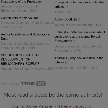
Illustrations of the Publication
Corrigendum to previously published
Arvydas Pacevičius, et al.
,
articles
Bibliotheca Lituana
,
2014
iLIVER
,
2025
Contributors to this volume
Author Spotlight
Mintautas Čiurinskas
,
Senoji Lietuvos
Journal of Electrochemistry
,
2021
literatūra
,
2014
Editorial – Reflection on a decade of
Author Guidelines and Bibliographic
publications at the journal Forest
Data
Ecosystems
Narimantas Evaldas Samalavičius
,
Osbert Jianxin Sun, et al.
,
Forest
Lietuvos chirurgija
,
2019
Ecosystems
,
2026
PUBLICATION ABOUT THE
iLABMED, why now and how in the
DEVELOPMENT OF
future?
BIBLIOGRAPHY SCIENCE
Hongzhou Lu
,
iLABMED
,
2023
Audronė Matijošienė
,
Knygotyra
,
2015
Powered by
Most read articles by the same author(s)
Vygintas Bronius Pšibilskis,
The Idea of the Second