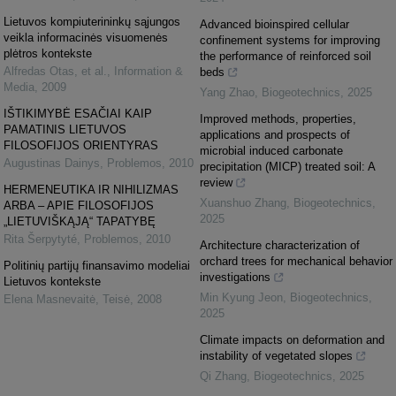
Lietuvos kompiuterininkų sąjungos
Advanced bioinspired cellular
veikla informacinės visuomenės
confinement systems for improving
plėtros kontekste
the performance of reinforced soil
Alfredas Otas, et al.
,
Information &
beds
Media
,
2009
Yang Zhao
,
Biogeotechnics
,
2025
IŠTIKIMYBĖ ESAČIAI KAIP
Improved methods, properties,
PAMATINIS LIETUVOS
applications and prospects of
FILOSOFIJOS ORIENTYRAS
microbial induced carbonate
Augustinas Dainys
,
Problemos
,
2010
precipitation (MICP) treated soil: A
review
HERMENEUTIKA IR NIHILIZMAS
Xuanshuo Zhang
,
Biogeotechnics
,
ARBA – APIE FILOSOFIJOS
2025
„LIETUVIŠKĄJĄ“ TAPATYBĘ
Rita Šerpytyté
,
Problemos
,
2010
Architecture characterization of
orchard trees for mechanical behavior
Politinių partijų finansavimo modeliai
investigations
Lietuvos kontekste
Min Kyung Jeon
,
Biogeotechnics
,
Elena Masnevaitė
,
Teisė
,
2008
2025
Climate impacts on deformation and
instability of vegetated slopes
Qi Zhang
,
Biogeotechnics
,
2025