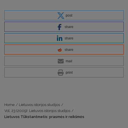
post
share
share
share
mail
print
Home
/
Lietuvos istorijos studijos
/
Vol. 23 (2009): Lietuvos istorijos studijos
/
Lietuvos Tūkstantmetis: prasmės ir reikšmės