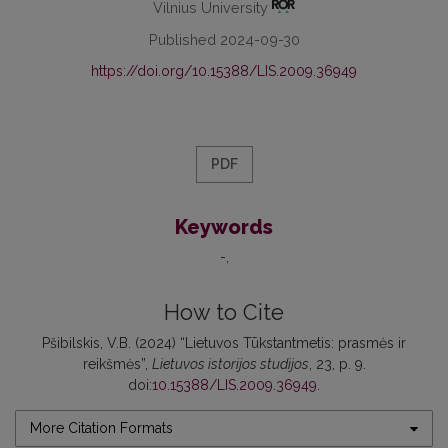
Vilnius University
Published 2024-09-30
https://doi.org/10.15388/LIS.2009.36949
PDF
Keywords
-
How to Cite
Pšibilskis, V.B. (2024) “Lietuvos Tūkstantmetis: prasmės ir
reikšmės”,
Lietuvos istorijos studijos
, 23, p. 9.
doi:
10.15388/LIS.2009.36949
.
More Citation Formats