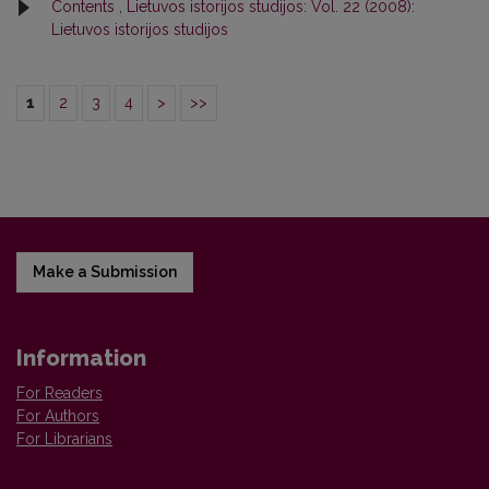
Contents
,
Lietuvos istorijos studijos: Vol. 22 (2008):
Lietuvos istorijos studijos
1
2
3
4
>
>>
Make a Submission
Information
For Readers
For Authors
For Librarians