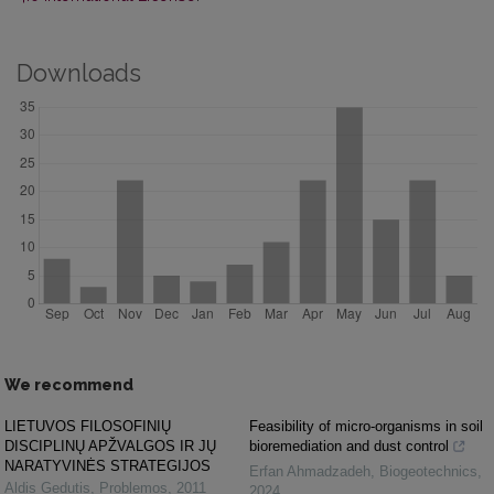
Downloads
We recommend
LIETUVOS FILOSOFINIŲ
Feasibility of micro-organisms in soil
DISCIPLINŲ APŽVALGOS IR JŲ
bioremediation and dust control
NARATYVINĖS STRATEGIJOS
Erfan Ahmadzadeh
,
Biogeotechnics
,
Aldis Gedutis
,
Problemos
,
2011
2024