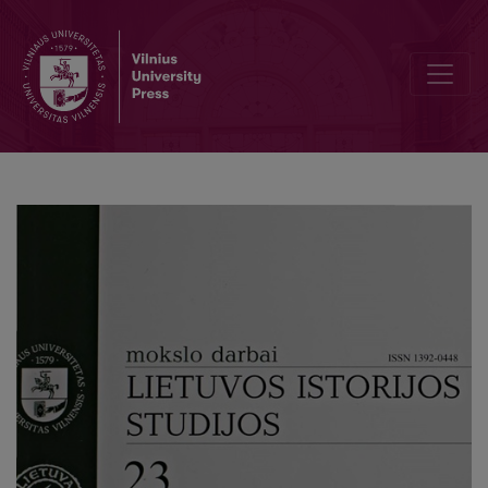
Lietuvos Tūkstantmetis: prasmės ir reikšmės