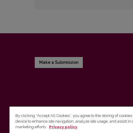
Make a Submission
By clicking “Accept All Cookies”, you agree to the storing of cookies
device to enhance site navigation, analyze site usage, and assist in 
Vilnius University Press
marketing efforts.
Privacy policy