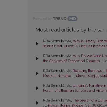
Powered by
Most read articles by the sam
Rūta Šermukšnytė,
Why is History Didac
studijos: Vol. 41 (2018): Lietuvos istorijos 
Rūta Šermukšnytė,
Why Do We Need Histor
the Contexts of Theoretical Didactics
,
Lie
Rūta Šermukšnytė,
Rescuing the Jews in L
Museum Narrative
,
Lietuvos istorijos stud
Rūta Šermukšnytė,
Lithuania’s Narrative
Forum of Lithuanian Scholars and Histori
Rūta Šermukšnytė,
The Search of a Lithu
,
Lietuvos istorijos studijos: Vol. 38 (2016)