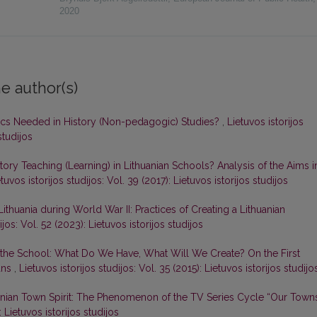
2020
e author(s)
tics Needed in History (Non-pedagogic) Studies?
,
Lietuvos istorijos
studijos
y Teaching (Learning) in Lithuanian Schools? Analysis of the Aims i
tuvos istorijos studijos: Vol. 39 (2017): Lietuvos istorijos studijos
ithuania during World War II: Practices of Creating a Lithuanian
ijos: Vol. 52 (2023): Lietuvos istorijos studijos
 in the School: What Do We Have, What Will We Create? On the First
ans
,
Lietuvos istorijos studijos: Vol. 35 (2015): Lietuvos istorijos studijo
anian Town Spirit: The Phenomenon of the TV Series Cycle “Our Town
: Lietuvos istorijos studijos