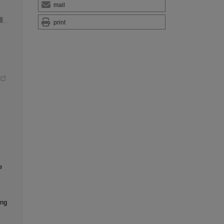
mail
print
e
ong