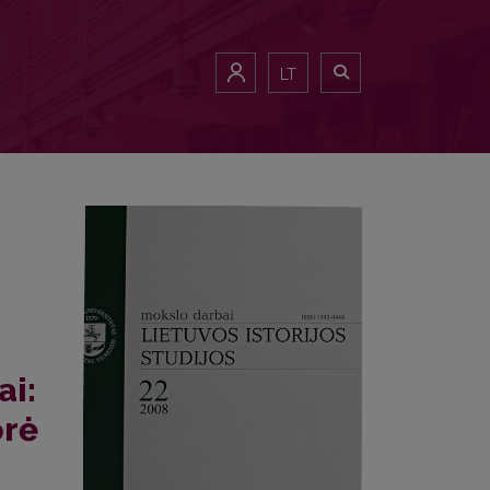
rinkinys/ Sud. ir moksl. redaktorė N. Keršytė. Vilnius: Kultūros, filosof
LT
ai:
orė