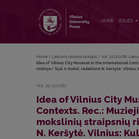
Idea of Vilnius City Museum in the Intemational Contex
HOME
ISSUES
Home
/
Lietuvos istorijos studijos
/
Vol. 22 (2008): Lietuv
Idea of Vilnius City Museum in the Intemational Contex
rinkinys/ Sud. ir moksl. redaktorė N. Keršytė. Vilnius: 
Vol. 22 (2008)
Idea of Vilnius City M
Contexts. Rec.: Muzieji
mokslinių straipsnių r
N. Keršytė. Vilnius: Kul