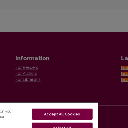
Information
La
For Readers
For Authors
For Librarians
 on your
Accept All Cookies
our