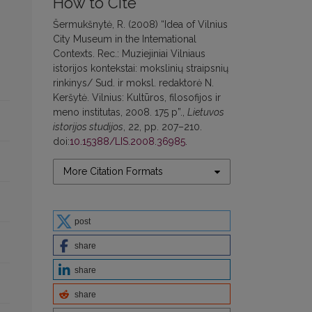
How to Cite
Šermukšnytė, R. (2008) “Idea of Vilnius
City Museum in the Intemational
Contexts. Rec.: Muziejiniai Vilniaus
istorijos kontekstai: mokslinių straipsnių
rinkinys/ Sud. ir moksl. redaktorė N.
Keršytė. Vilnius: Kultūros, filosofijos ir
meno institutas, 2008. 175 p”.,
Lietuvos
istorijos studijos
, 22, pp. 207–210.
doi:
10.15388/LIS.2008.36985
.
More Citation Formats
post
share
share
share