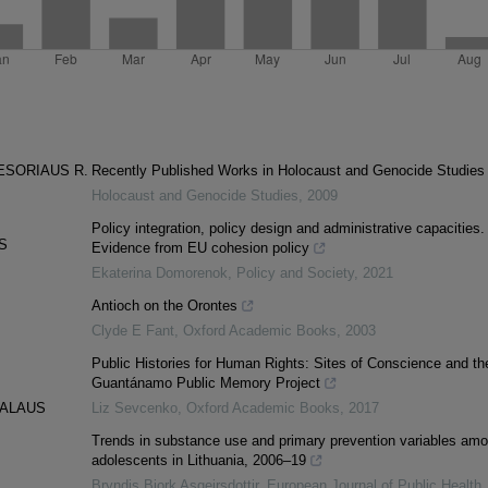
ESORIAUS R.
Recently Published Works in Holocaust and Genocide Studies
Holocaust and Genocide Studies
,
2009
Policy integration, policy design and administrative capacities.
S
Evidence from EU cohesion policy
Ekaterina Domorenok
,
Policy and Society
,
2021
Antioch on the Orontes
Clyde E Fant
,
Oxford Academic Books
,
2003
Public Histories for Human Rights: Sites of Conscience and th
Guantánamo Public Memory Project
NALAUS
Liz Sevcenko
,
Oxford Academic Books
,
2017
Trends in substance use and primary prevention variables am
adolescents in Lithuania, 2006–19
Bryndis Bjork Asgeirsdottir
,
European Journal of Public Health
,