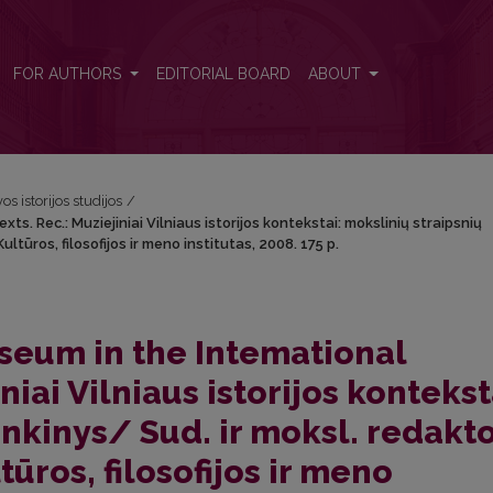
ts. Rec.: Muziejiniai Vilniaus istorijos kontekstai: mokslinių straipsnių 
FOR AUTHORS
EDITORIAL BOARD
ABOUT
os istorijos studijos
/
ts. Rec.: Muziejiniai Vilniaus istorijos kontekstai: mokslinių straipsnių
Kultūros, filosofijos ir meno institutas, 2008. 175 p.
useum in the Intemational
niai Vilniaus istorijos kontekst
inkinys/ Sud. ir moksl. redakt
tūros, filosofijos ir meno