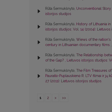
Rūta Šermukšnytė,
Unconventional Story 
istorijos studijos
Rūta Šermukšnytė,
History of Lithuania i
istorijos studijos: Vol. 14 (2004): Lietuvos 
Rūta Šermukšnytė,
Wiews of the nation's 
century in Lithuanian documentary films
Rūta Šermukšnytė,
The Relationship betw
of the Gap?
,
Lietuvos istorijos studijos: V
Rūta Šermukšnytė,
The Film Treasures of 
Pauraitė-Puplauskienė R. LTV filmai ir jų k
27 (2011): Lietuvos istorijos studijos
1
2
>
>>