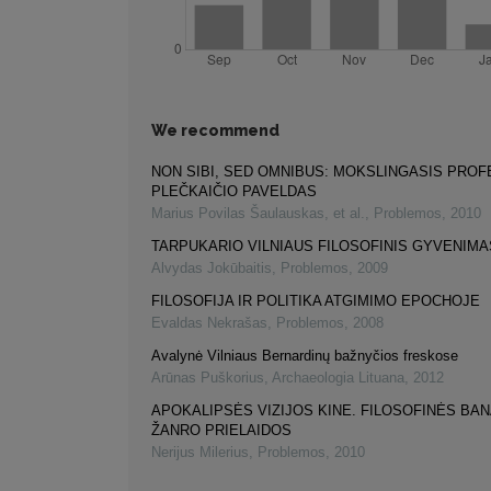
We recommend
NON SIBI, SED OMNIBUS: MOKSLINGASIS PROF
PLEČKAIČIO PAVELDAS
Marius Povilas Šaulauskas, et al.
,
Problemos
,
2010
TARPUKARIO VILNIAUS FILOSOFINIS GYVENIMA
Alvydas Jokūbaitis
,
Problemos
,
2009
FILOSOFIJA IR POLITIKA ATGIMIMO EPOCHOJE
Evaldas Nekrašas
,
Problemos
,
2008
Avalynė Vilniaus Bernardinų bažnyčios freskose
Arūnas Puškorius
,
Archaeologia Lituana
,
2012
APOKALIPSĖS VIZIJOS KINE. FILOSOFINĖS BA
ŽANRO PRIELAIDOS
Nerijus Milerius
,
Problemos
,
2010