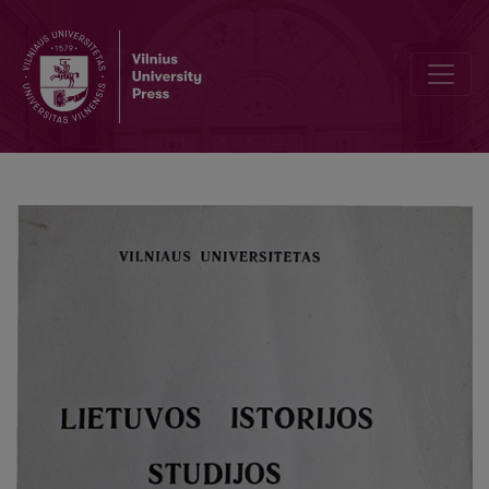
Talks between Lithuanians and Poles (impressions of the conferenc