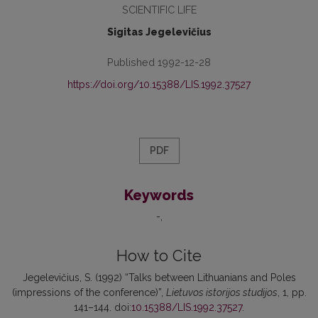
SCIENTIFIC LIFE
Sigitas Jegelevičius
Published 1992-12-28
https://doi.org/10.15388/LIS.1992.37527
PDF
Keywords
-
How to Cite
Jegelevičius, S. (1992) “Talks between Lithuanians and Poles
(impressions of the conference)”,
Lietuvos istorijos studijos
, 1, pp.
141–144. doi:
10.15388/LIS.1992.37527
.