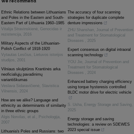
We recommend
Ethnic Relations between Lithuanians
The accuracy of four scanning
and Poles in the Eastern and South-
strategies for duplicate complete
Eastern Part of Lithuania 1960–1985
denture impressions
Vitalija Stravinskienė
,
Genocidas ir
ZHU Shanshan
,
Journal of Prevention
rezistencija
,
2016
and Treatment for Stomatological
Diseases
,
2025
Military Aspects of the Lithuanian-
Polish Conflict of 1918-1920
Expert consensus on digital intraoral
Vytautas Lesčius
,
Lietuvos istorijos
scanning technology
studijos
,
2001
YOU Jie
,
Journal of Prevention and
Treatment for Stomatological
Vilniaus skulptūros Krantinės arka
Diseases
,
2024
neoficialiųjų pavadinimų
variantiškumas
Enhanced battery charging efficiency
Veslava Sidaravičienė
,
Slavistica
using torque hysteresis controlled
Vilnensis
,
2024
BLDC motor drive for electric vehicle
How are we alike? Language and
S. Usha
,
Energy Storage and Saving
,
ethnicity as determinants of similarity
2025
in three ethnic groups
Algis Norvilas, et al.
,
Psichologija
,
Energy storage and saving
2007
technologies: a review on SDEWES
2023 special issue
Lithuania's Poles and Russians: two