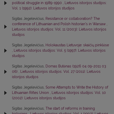
political struggle in 1989-1990
,
Lietuvos istorijos studijos:
Vol. 1 (1992): Lietuvos istorijos studijos
Sigitas Jegelevičius,
Resistance or collaboration? The
conference of Lithuanian and Polish historian's in Warsaw
,
Lietuvos istorijos studijos: Vol. 11 (2003): Lietuvos istorijos
studijos
Sigitas Jegelevičius,
Holokaustas Lietuvoje: skaičių pinklėse
,
Lietuvos istorijos studijos: Vol. 5 (1997): Lietuvos istorijos
studijos
Sigitas Jegelevičius,
Domas Butėnas (1926 04 09-2011 03
06)
,
Lietuvos istorijos studijos: Vol. 27 (2011): Lietuvos
istorijos studijos
Sigitas Jegelevičius,
Some Attempts to Write the History of
Lithuanian Rifles Union
,
Lietuvos istorijos studijos: Vol. 10
(2002): Lietuvos istorijos studijos
Sigitas Jegelevičius,
The start of reforms in training
historians
,
Lietuvos istorijos studijos: Vol. 1 (1992): Lietuvos