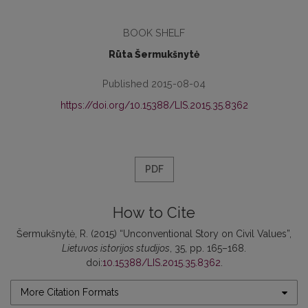
BOOK SHELF
Rūta Šermukšnytė
Published 2015-08-04
https://doi.org/10.15388/LIS.2015.35.8362
PDF
How to Cite
Šermukšnytė, R. (2015) “Unconventional Story on Civil Values”,
Lietuvos istorijos studijos
, 35, pp. 165–168.
doi:
10.15388/LIS.2015.35.8362
.
More Citation Formats