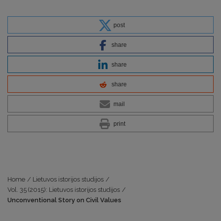
post
share
share
share
mail
print
Home
/
Lietuvos istorijos studijos
/
Vol. 35 (2015): Lietuvos istorijos studijos
/
Unconventional Story on Civil Values