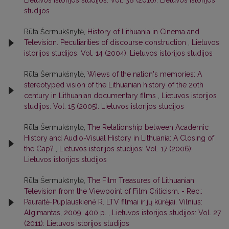
Lietuvos istorijos studijos: Vol. 38 (2016): Lietuvos istorijos
studijos
Rūta Šermukšnytė,
History of Lithuania in Cinema and
Television. Peculiarities of discourse construction
,
Lietuvos
istorijos studijos: Vol. 14 (2004): Lietuvos istorijos studijos
Rūta Šermukšnytė,
Wiews of the nation's memories: A
stereotyped vision of the Lithuanian history of the 20th
century in Lithuanian documentary films
,
Lietuvos istorijos
studijos: Vol. 15 (2005): Lietuvos istorijos studijos
Rūta Šermukšnytė,
The Relationship between Academic
History and Audio-Visual History in Lithuania: A Closing of
the Gap?
,
Lietuvos istorijos studijos: Vol. 17 (2006):
Lietuvos istorijos studijos
Rūta Šermukšnytė,
The Film Treasures of Lithuanian
Television from the Viewpoint of Film Criticism. - Rec.:
Pauraitė-Puplauskienė R. LTV filmai ir jų kūrėjai. Vilnius:
Algimantas, 2009. 400 p.
,
Lietuvos istorijos studijos: Vol. 27
(2011): Lietuvos istorijos studijos