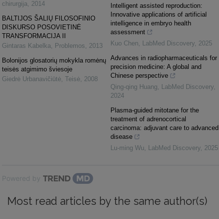
chirurgija
,
2014
Intelligent assisted reproduction:
Innovative applications of artificial
BALTIJOS ŠALIŲ FILOSOFINIO
intelligence in embryo health
DISKURSO POSOVIETINĖ
assessment
TRANSFORMACIJA II
Kuo Chen
,
LabMed Discovery
,
2025
Gintaras Kabelka
,
Problemos
,
2013
Advances in radiopharmaceuticals for
Bolonijos glosatorių mokykla romėnų
precision medicine: A global and
teisės atgimimo šviesoje
Chinese perspective
Giedrė Urbanavičiūtė
,
Teisė
,
2008
Qing-qing Huang
,
LabMed Discovery
,
2024
Plasma-guided mitotane for the
treatment of adrenocortical
carcinoma: adjuvant care to advanced
disease
Lu-ming Wu
,
LabMed Discovery
,
2025
Powered by
Most read articles by the same author(s)