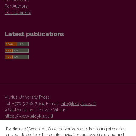
For Authors
For Librarians
Latest publications
Vilnius University Press
Tel. +370 5 268 7184, E-mail:
info@leidykla.vu.lt
9 Saulėtekis av., LT10222 Vilnius
https://www.leidykla.vu.lt
By clicking “Accept All Cookies”, you agree to the storing of cookies
on your device to enhance site navigation, analyze site usage, and