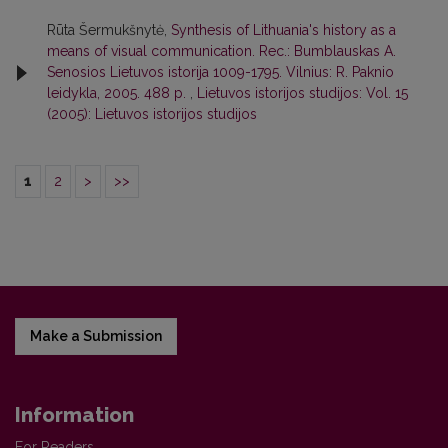
Rūta Šermukšnytė,
Synthesis of Lithuania's history as a
means of visual communication. Rec.: Bumblauskas A.
Senosios Lietuvos istorija 1009-1795. Vilnius: R. Paknio
leidykla, 2005. 488 p.
,
Lietuvos istorijos studijos: Vol. 15
(2005): Lietuvos istorijos studijos
1
2
>
>>
Make a Submission
Information
For Readers