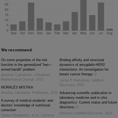
We recommend
On some properties of the risk
Binding affinity and structural
function in the generalized “two—
dynamics of amygdalin-HER2
armed bandit” problem
interactions: An investigation for
breast cancer therapy
Донатас Сургайлис
,
Lithuanian
Mathematical Journal
,
1972
Lucas P. Kwiyukwa
,
LabMed
Discovery
,
2025
MORALĖS MISTIKA
Alvydas Jokūbaitis
,
Problemos
,
2011
Advancing scientific publication in
laboratory medicine and in vitro
A survey of medical students’ and
diagnostics: Current status and future
doctors’ knowledge of nutritional
directions
correction
Khosrow
,
LabMed Discovery
,
2024
Saulius Bradulskis, et al.
,
Lietuvos