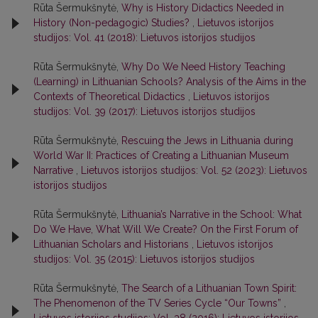
Rūta Šermukšnytė,
Why is History Didactics Needed in
History (Non-pedagogic) Studies?
,
Lietuvos istorijos
studijos: Vol. 41 (2018): Lietuvos istorijos studijos
Rūta Šermukšnytė,
Why Do We Need History Teaching
(Learning) in Lithuanian Schools? Analysis of the Aims in the
Contexts of Theoretical Didactics
,
Lietuvos istorijos
studijos: Vol. 39 (2017): Lietuvos istorijos studijos
Rūta Šermukšnytė,
Rescuing the Jews in Lithuania during
World War II: Practices of Creating a Lithuanian Museum
Narrative
,
Lietuvos istorijos studijos: Vol. 52 (2023): Lietuvos
istorijos studijos
Rūta Šermukšnytė,
Lithuania’s Narrative in the School: What
Do We Have, What Will We Create? On the First Forum of
Lithuanian Scholars and Historians
,
Lietuvos istorijos
studijos: Vol. 35 (2015): Lietuvos istorijos studijos
Rūta Šermukšnytė,
The Search of a Lithuanian Town Spirit:
The Phenomenon of the TV Series Cycle “Our Towns”
,