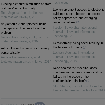
Technology
Funding computer simulation of stem
units in Vilnius University
Law enforcement access to electronic
Rūta Jegnoraitė, et al.
,
Lietuvos
evidence across borders: mapping
matematikos rinkinys
,
2010
policy approaches and emerging
reform initiatives
Asymmetric cipher protocol using
Halefom H. Abraha
,
International
conjugacy and discrete logarithm
Journal of Law and Information
problem
Technology
,
2021
Andrius Raulynaitis, et al.
,
Lietuvos
matematikos rinkinys
,
2009
Demonstrably doing accountability in
the Internet of Things
Artificial neural network for learning
personalisation
Lachlan Urquhart
,
International
Journal of Law and Information
Andrius Berniukevičius, et al.
,
Technology
,
2018
Lietuvos matematikos rinkinys
,
2017
Rage against the machine: does
machine-to-machine communication
fall within the scope of the
confidentiality principle?
Stijn Storms
,
International Journal of
Law and Information Technology
,
2019
Powered by