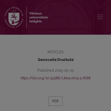
Ironie et jeu dans l’oeuvre d’Oscar Milosz
ARTICLES
Genovaitė Dručkutė
Published 2015-05-25
https://doi.org/10.15388/Litera.2014.4.7688
PDF