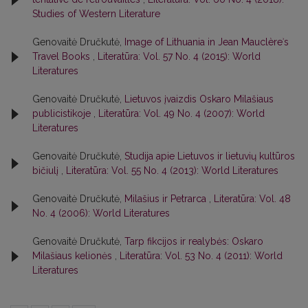
Studies of Western Literature
Genovaitė Dručkutė,
Image of Lithuania in Jean Mauclèreʾs
Travel Books
,
Literatūra: Vol. 57 No. 4 (2015): World
Literatures
Genovaitė Dručkutė,
Lietuvos įvaizdis Oskaro Milašiaus
publicistikoje
,
Literatūra: Vol. 49 No. 4 (2007): World
Literatures
Genovaitė Dručkutė,
Studija apie Lietuvos ir lietuvių kultūros
bičiulį
,
Literatūra: Vol. 55 No. 4 (2013): World Literatures
Genovaitė Dručkutė,
Milašius ir Petrarca
,
Literatūra: Vol. 48
No. 4 (2006): World Literatures
Genovaitė Dručkutė,
Tarp fikcijos ir realybės: Oskaro
Milašiaus kelionės
,
Literatūra: Vol. 53 No. 4 (2011): World
Literatures