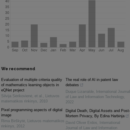
We recommend
Evaluation of multiple criteria quality
The real role of AI in patent law
of mathematics learning objects in
debates
eQNet project
Duque Lizarralde
,
International Journal
Silvija Sėrikovienė, et al.
,
Lietuvos
of Law and Information Technology
,
matematikos rinkinys
,
2010
2022
Pixel programming aspects of digital
Digital Death, Digital Assets and Post-
image
Mortem Privacy, By Edina Harbinja
Rima Birškytė
,
Lietuvos matematikos
David Oliver Erdos
,
International
rinkinys
,
2012
Journal of Law and Information