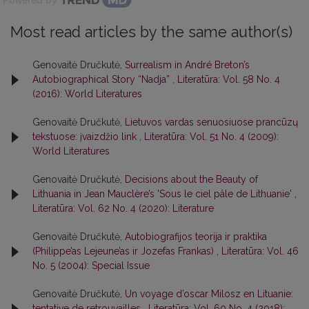
Most read articles by the same author(s)
Genovaitė Dručkutė,
Surrealism in André Breton’s
Autobiographical Story “Nadja”
,
Literatūra: Vol. 58 No. 4
(2016): World Literatures
Genovaitė Dručkutė,
Lietuvos vardas senuosiuose prancūzų
tekstuose: įvaizdžio link
,
Literatūra: Vol. 51 No. 4 (2009):
World Literatures
Genovaitė Dručkutė,
Decisions about the Beauty of
Lithuania in Jean Mauclère’s 'Sous le ciel pâle de Lithuanie'
,
Literatūra: Vol. 62 No. 4 (2020): Literature
Genovaitė Dručkutė,
Autobiografijos teorija ir praktika
(Philippe’as Lejeune’as ir Jozefas Frankas)
,
Literatūra: Vol. 46
No. 5 (2004): Special Issue
Genovaitė Dručkutė,
Un voyage d’oscar Milosz en Lituanie:
tentative de retrouvailles
,
Literatūra: Vol. 60 No. 4 (2018):