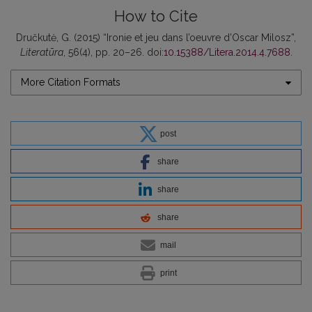
How to Cite
Dručkutė, G. (2015) “Ironie et jeu dans l’oeuvre d’Oscar Milosz”,
Literatūra
, 56(4), pp. 20–26. doi:
10.15388/Litera.2014.4.7688
.
More Citation Formats
post
share
share
share
mail
print