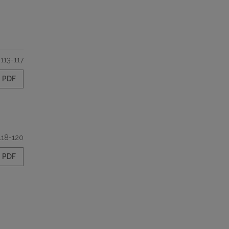
113-117
PDF
118-120
PDF