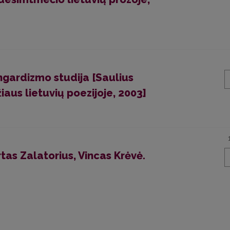
ngardizmo studija [Saulius
aus lietuvių poezijoje, 2003]
rtas Zalatorius, Vincas Krėvė.