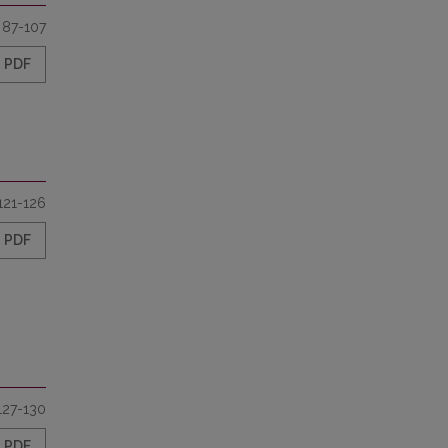
87-107
PDF
121-126
PDF
127-130
PDF