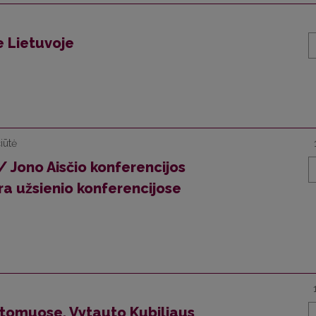
e Lietuvoje
iūtė
 / Jono Aisčio konferencijos
ūra užsienio konferencijose
os tomuose. Vytauto Kubiliaus