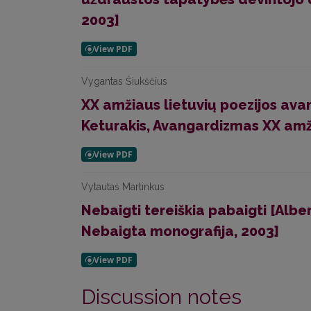
2003]
Vygantas Šiukščius
XX amžiaus lietuvių poezijos ava
Keturakis, Avangardizmas XX amži
Vytautas Martinkus
Nebaigti tereiškia pabaigti [Albe
Nebaigta monografija, 2003]
Discussion notes