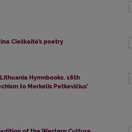
ina Cieškaitė’s poetry
 Lithuania Hymnbooks. 16th
chism to Merkelis Petkevičius’
adition of the Western Culture