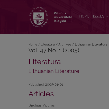
Vol. 47 No. 1 (2005): Lithuanian Literature
HOME
ISSUES
Home
/
Literatūra
/
Archives
/
Lithuanian Literature
Vol. 47 No. 1 (2005)
Literatūra
Lithuanian Literature
Published 2005-01-01
Articles
Giedrius Viliûnas