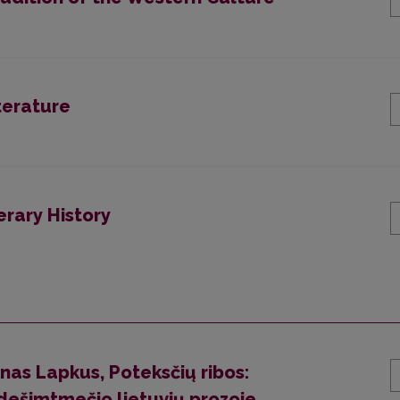
terature
erary History
nas Lapkus, Poteksčių ribos:
dešimtmečio lietuvių prozoje,