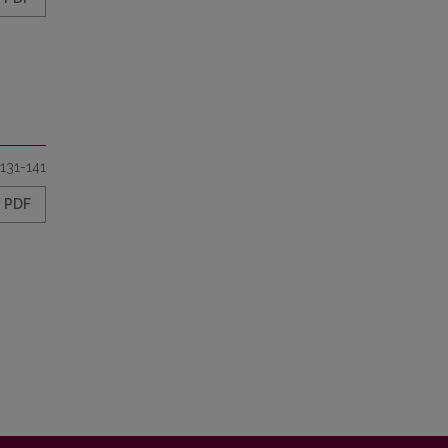
131-141
PDF