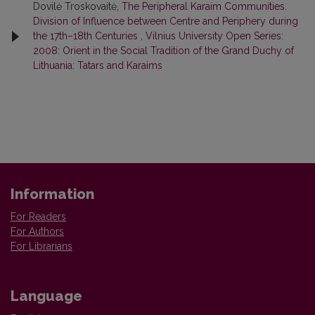
Dovilė Troskovaitė,
The Peripheral Karaim Communities.
Division of Influence between Centre and Periphery during
the 17th–18th Centuries
,
Vilnius University Open Series:
2008: Orient in the Social Tradition of the Grand Duchy of
Lithuania: Tatars and Karaims
Information
For Readers
For Authors
For Librarians
Language