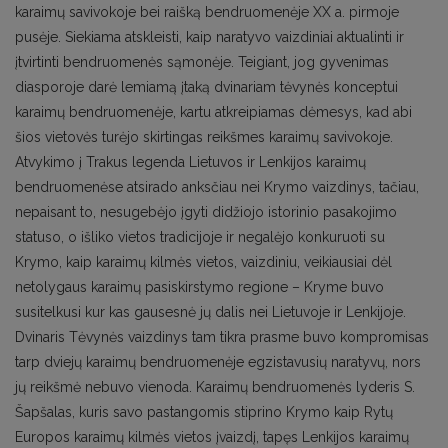
karaimų savivokoje bei raišką bendruomenėje XX a. pirmoje
pusėje. Siekiama atskleisti, kaip naratyvo vaizdiniai aktualinti ir
įtvirtinti bendruomenės sąmonėje. Teigiant, jog gyvenimas
diasporoje darė lemiamą įtaką dvinariam tėvynės konceptui
karaimų bendruomenėje, kartu atkreipiamas dėmesys, kad abi
šios vietovės turėjo skirtingas reikšmes karaimų savivokoje.
Atvykimo į Trakus legenda Lietuvos ir Lenkijos karaimų
bendruomenėse atsirado anksčiau nei Krymo vaizdinys, tačiau,
nepaisant to, nesugebėjo įgyti didžiojo istorinio pasakojimo
statuso, o išliko vietos tradicijoje ir negalėjo konkuruoti su
Krymo, kaip karaimų kilmės vietos, vaizdiniu, veikiausiai dėl
netolygaus karaimų pasiskirstymo regione – Kryme buvo
susitelkusi kur kas gausesnė jų dalis nei Lietuvoje ir Lenkijoje.
Dvinaris Tėvynės vaizdinys tam tikra prasme buvo kompromisas
tarp dviejų karaimų bendruomenėje egzistavusių naratyvų, nors
jų reikšmė nebuvo vienoda. Karaimų bendruomenės lyderis S.
Šapšalas, kuris savo pastangomis stiprino Krymo kaip Rytų
Europos karaimų kilmės vietos įvaizdį, tapęs Lenkijos karaimų