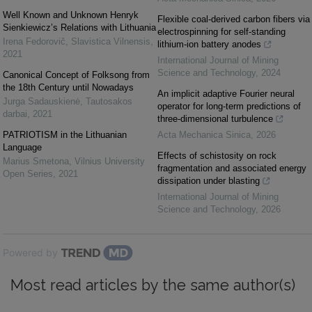
Well Known and Unknown Henryk
Flexible coal-derived carbon fibers via
Sienkiewicz’s Relations with Lithuania
electrospinning for self-standing
Irena Fedorovič
,
Slavistica Vilnensis
,
lithium-ion battery anodes
2021
International Journal of Mining
Science and Technology
,
2024
Canonical Concept of Folksong from
the 18th Century until Nowadays
An implicit adaptive Fourier neural
Jurga Sadauskienė
,
Tautosakos
operator for long-term predictions of
darbai
,
2021
three-dimensional turbulence
PATRIOTISM in the Lithuanian
Acta Mechanica Sinica
,
2026
Language
Effects of schistosity on rock
Marius Smetona
,
Vilnius University
fragmentation and associated energy
Open Series
,
2021
dissipation under blasting
International Journal of Mining
Science and Technology
,
2026
Powered by
Most read articles by the same author(s)