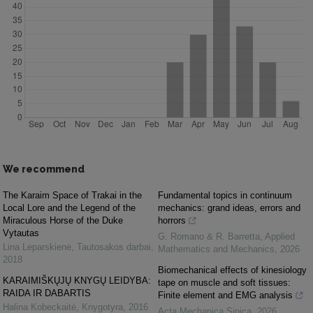
We recommend
The Karaim Space of Trakai in the
Fundamental topics in continuum
Local Lore and the Legend of the
mechanics: grand ideas, errors and
Miraculous Horse of the Duke
horrors
Vytautas
G. Romano & R. Barretta
,
Applied
Lina Leparskienė
,
Tautosakos darbai
,
Mathematics and Mechanics
,
2026
2018
Biomechanical effects of kinesiology
KARAIMIŠKŲJŲ KNYGŲ LEIDYBA:
tape on muscle and soft tissues:
RAIDA IR DABARTIS
Finite element and EMG analysis
Halina Kobeckaitė
,
Knygotyra
,
2016
Acta Mechanica Sinica
,
2026