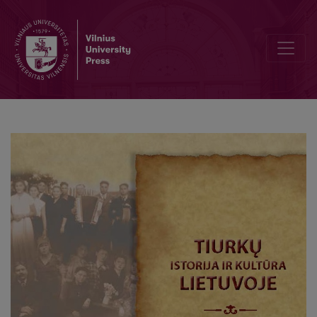
Is There Only One Homeland? Forming the Image of Troki (Trakai) and