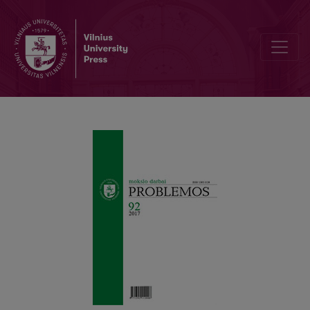
DOING PHILOSOPHY IN ACADEMIA REQUIRES A “DOUBLE” LIFE. 