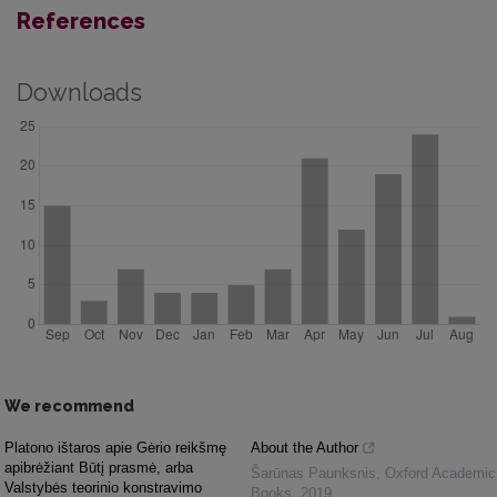
References
Downloads
We recommend
Platono ištaros apie Gėrio reikšmę
About the Author
apibrėžiant Būtį prasmė, arba
Šarūnas Paunksnis
,
Oxford Academic
Valstybės teorinio konstravimo
Books
,
2019