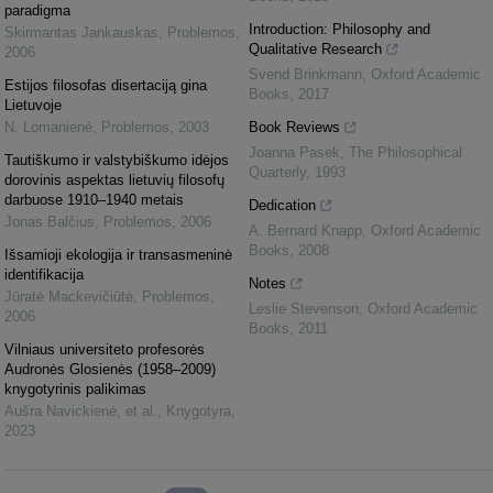
paradigma
Introduction: Philosophy and
Skirmantas Jankauskas
,
Problemos
,
Qualitative Research
2006
Svend Brinkmann
,
Oxford Academic
Estijos filosofas disertaciją gina
Books
,
2017
Lietuvoje
N. Lomanienė
,
Problemos
,
2003
Book Reviews
Joanna Pasek
,
The Philosophical
Tautiškumo ir valstybiškumo idėjos
Quarterly
,
1993
dorovinis aspektas lietuvių filosofų
darbuose 1910–1940 metais
Dedication
Jonas Balčius
,
Problemos
,
2006
A. Bernard Knapp
,
Oxford Academic
Books
,
2008
Išsamioji ekologija ir transasmeninė
identifikacija
Notes
Jūratė Mackevičiūtė
,
Problemos
,
Leslie Stevenson
,
Oxford Academic
2006
Books
,
2011
Vilniaus universiteto profesorės
Audronės Glosienės (1958–2009)
knygotyrinis palikimas
Aušra Navickienė, et al.
,
Knygotyra
,
2023