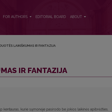
FOR AUTHORS
EDITORIAL BOARD
ABOUT
DUOTĖS LAIKIŠKUMAS IR FANTAZIJA
MAS IR FANTAZIJA
ip kentauras, kurie sąmonėje pasirodo be jokios laikinės apibrėžties.