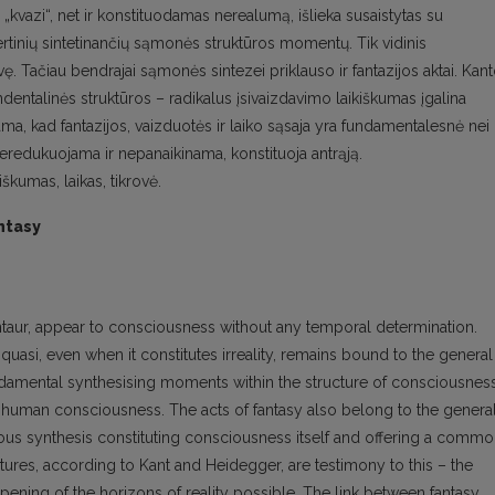
s „kvazi“, net ir konstituodamas nerealumą, išlieka susaistytas su
ertinių sintetinančių sąmonės struktūros momentų. Tik vidinis
 Tačiau bendrajai sąmonės sintezei priklauso ir fantazijos aktai. Kan
cendentalinės struktūros – radikalus įsivaizdavimo laikiškumas įgalina
iama, kad fantazijos, vaizduotės ir laiko sąsaja yra fundamentalesnė nei
 neredukuojama ir nepanaikinama, konstituoja antrąją.
iškumas, laikas, tikrovė.
ntasy
entaur, appear to consciousness without any temporal determination.
quasi, even when it constitutes irreality, remains bound to the general
ndamental synthesising moments within the structure of consciousness
f human consciousness. The acts of fantasy also belong to the genera
ous synthesis constituting consciousness itself and offering a comm
ctures, according to Kant and Heidegger, are testimony to this – the
pening of the horizons of reality possible. The link between fantasy,