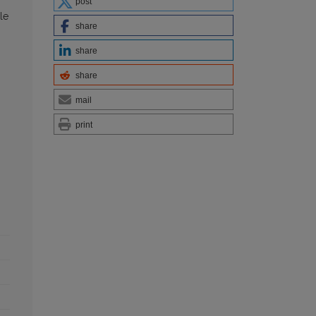
post
le
share
share
share
mail
print