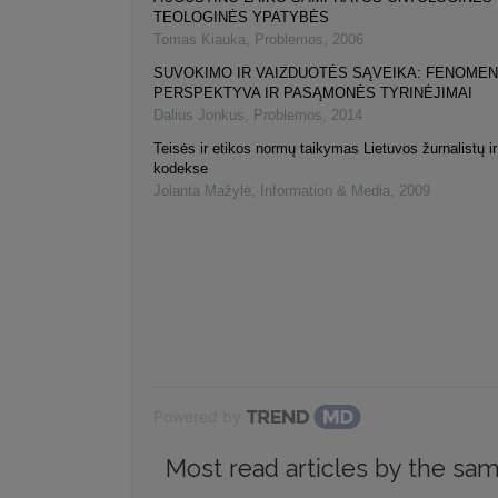
TEOLOGINĖS YPATYBĖS
Tomas Kiauka
,
Problemos
,
2006
SUVOKIMO IR VAIZDUOTĖS SĄVEIKA: FENOME
PERSPEKTYVA IR PASĄMONĖS TYRINĖJIMAI
Dalius Jonkus
,
Problemos
,
2014
Teisės ir etikos normų taikymas Lietuvos žurnalistų ir
kodekse
Jolanta Mažylė
,
Information & Media
,
2009
Powered by
Most read articles by the sam