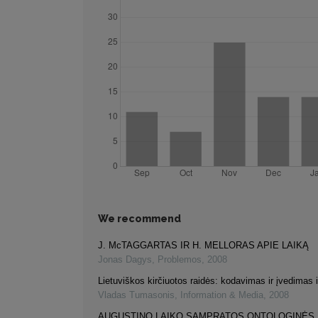
We recommend
J. McTAGGARTAS IR H. MELLORAS APIE LAIKĄ
Jonas Dagys
,
Problemos
,
2008
Lietuviškos kirčiuotos raidės: kodavimas ir įvedimas i
Vladas Tumasonis
,
Information & Media
,
2008
AUGUSTINO LAIKO SAMPRATOS ONTOLOGINĖS 