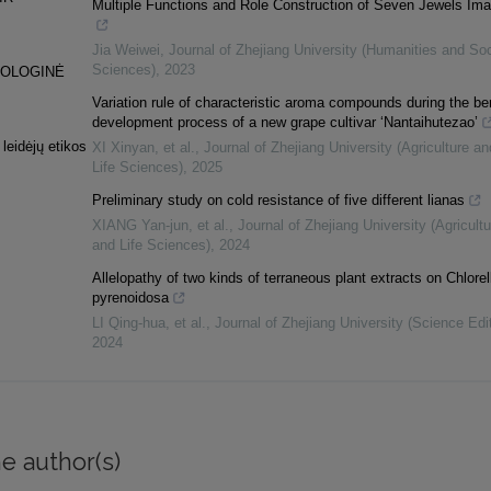
Multiple Functions and Role Construction of Seven Jewels Im
Jia Weiwei
,
Journal of Zhejiang University (Humanities and Soc
Sciences)
,
2023
NOLOGINĖ
Variation rule of characteristic aroma compounds during the be
development process of a new grape cultivar ‘Nantaihutezao’
 leidėjų etikos
XI Xinyan, et al.
,
Journal of Zhejiang University (Agriculture an
Life Sciences)
,
2025
Preliminary study on cold resistance of five different lianas
XIANG Yan-jun, et al.
,
Journal of Zhejiang University (Agricultu
and Life Sciences)
,
2024
Allelopathy of two kinds of terraneous plant extracts on Chlorel
pyrenoidosa
LI Qing-hua, et al.
,
Journal of Zhejiang University (Science Edit
2024
e author(s)