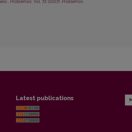
ness
,
Problemos: Vol. 72 (2007): Problemos
Latest publications
M