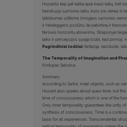
Husserlis taip pat kalba apie kvazi-laiką, bet ši
bendruoju sąmonės laiku, kuris yra vienas iš k
laikiškumas užtikrina žmogaus sąmonės vienovę.
ir Heideggerio požiūriu, tai patvirtina ir trans
tikrovės horizontų atsivėrimą. Straipsnyje teig
laiko ir percepcijos sąsaja todėl, kad pirmoji,
Pagrindiniai žodžiai:
fantazija, vaizduotė, laik
The Temporality of Imagination and Pha
Kristupas Sabolius
Summary
According to Sartre, irreal objects, such as c
Husserl also speaks about quasi-time, but this 
time of consciousness which is one of the fu
Only inner temporality guarantees the unity o
synthesis of consciousness. Time is a continu
basis for all experiences. Transcendental stru
radical temporality of imagination makes the o