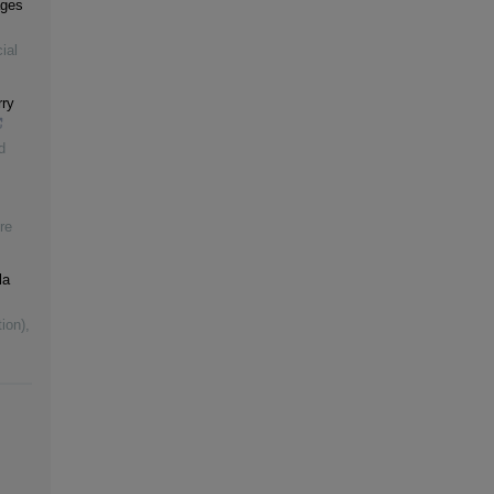
ages
ial
rry
d
re
la
ion)
,