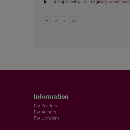
Kristupas Sabolius,
Imaginary Conscious
1
2
>
>>
Information
For Readers
For Authors
For Librarians