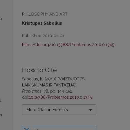
PHILOSOPHY AND ART
to
Kristupas Sabolius
Published 2010-01-01
https://doi.org/10.15388/Problemos.2010.0.1345
How to Cite
Sabolius, K. (2010) “VAIZDUOTĖS
LAIKIŠKUMAS IR FANTAZIJA”,
Problemos
, 78, pp. 143–152.
doi:
10.15388/Problemos.2010.0.1345
.
.
l
More Citation Formats
on