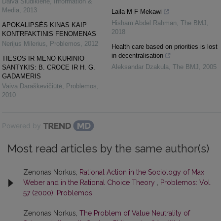
Daiva Siudikienė
,
Information &
Media
,
2013
Laila M F Mekawi
Hisham Abdel Rahman
,
The BMJ
,
APOKALIPSĖS KINAS KAIP
2018
KONTRFAKTINIS FENOMENAS
Nerijus Milerius
,
Problemos
,
2012
Health care based on priorities is lost
in decentralisation
TIESOS IR MENO KŪRINIO
Aleksandar Dzakula
,
The BMJ
,
2005
SANTYKIS: B. CROCE IR H. G.
GADAMERIS
Vaiva Daraškevičiūtė
,
Problemos
,
2010
Powered by
Most read articles by the same author(s)
Zenonas Norkus,
Rational Action in the Sociology of Max
Weber and in the Rational Choice Theory
,
Problemos: Vol.
57 (2000): Problemos
Zenonas Norkus,
The Problem of Value Neutrality of