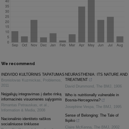
We recommend
INDIVIDO KULTŪRINIS TAPATUMAS
NEURASTHENIA: ITS NATURE AND
TREATMENT
Bronislovas Kuzmickas
,
Problemos
,
2011
David Drummond
,
The BMJ
,
1906
Neįgaliųjų integravimas į darbo rinką
Who is nutritionally vulnerable in
informacinės visuomenės sąlygomis
Bosnia-Hercegovina?
Rimantas Petrauskas, et al.
,
Josephine Vespa
,
The BMJ
,
1995
Information & Media
,
2008
Sense of Belonging: The Tale of
Nacionalinio identiteto raiškos
Ikpiko
socialiniuose tinkluose
Claire McKenna
,
The BMJ
,
2002