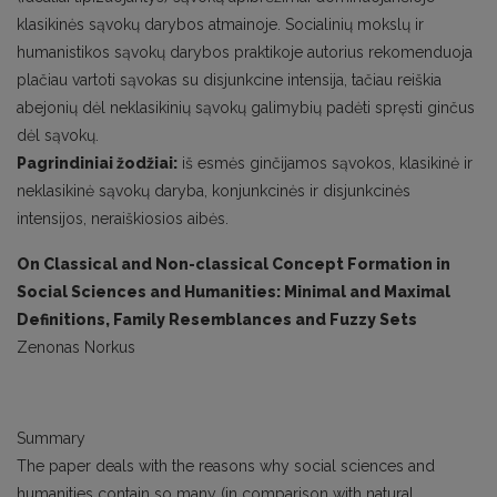
klasikinės sąvokų darybos atmainoje. Socialinių mokslų ir
humanistikos sąvokų darybos praktikoje autorius rekomenduoja
plačiau vartoti sąvokas su disjunkcine intensija, tačiau reiškia
abejonių dėl neklasikinių sąvokų galimybių padėti spręsti ginčus
dėl sąvokų.
Pagrindiniai žodžiai:
iš esmės ginčijamos sąvokos, klasikinė ir
neklasikinė sąvokų daryba, konjunkcinės ir disjunkcinės
intensijos, neraiškiosios aibės.
On Classical and Non-classical Concept Formation in
Social Sciences and Humanities: Minimal and Maximal
Definitions, Family Resemblances and Fuzzy Sets
Zenonas Norkus
Summary
The paper deals with the reasons why social sciences and
humanities contain so many (in comparison with natural