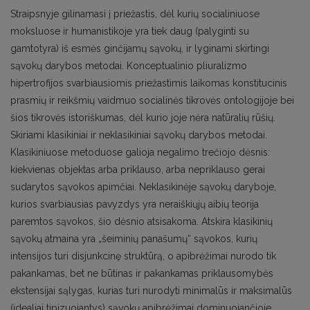
Straipsnyje gilinamasi į priežastis, dėl kurių socialiniuose
moksluose ir humanistikoje yra tiek daug (palyginti su
gamtotyra) iš esmės ginčijamų sąvokų, ir lyginami skirtingi
sąvokų darybos metodai. Konceptualinio pliuralizmo
hipertrofijos svarbiausiomis priežastimis laikomas konstitucinis
prasmių ir reikšmių vaidmuo socialinės tikrovės ontologijoje bei
šios tikrovės istoriškumas, dėl kurio joje nėra natūralių rūšių.
Skiriami klasikiniai ir neklasikiniai sąvokų darybos metodai.
Klasikiniuose metoduose galioja negalimo trečiojo dėsnis:
kiekvienas objektas arba priklauso, arba nepriklauso gerai
sudarytos sąvokos apimčiai. Neklasikinėje sąvokų daryboje,
kurios svarbiausias pavyzdys yra neraiškiųjų aibių teorija
paremtos sąvokos, šio dėsnio atsisakoma. Atskira klasikinių
sąvokų atmaina yra „šeiminių panašumų“ sąvokos, kurių
intensijos turi disjunkcinę struktūrą, o apibrėžimai nurodo tik
pakankamas, bet ne būtinas ir pakankamas priklausomybės
ekstensijai sąlygas, kurias turi nurodyti minimalūs ir maksimalūs
(idealiai tipizuojantys) sąvokų apibrėžimai dominuojančioje