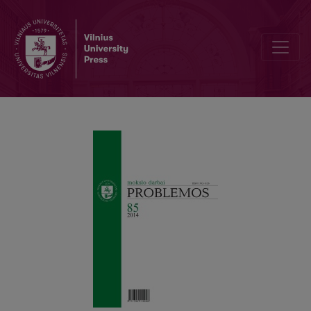
APIE KLASIKINĘ IR NEKLASIKINĘ SĄVOKŲ DARYBĄ SOCIALINIUOSE