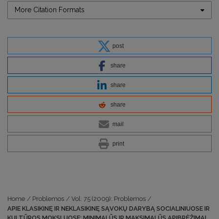
More Citation Formats
post
share
share
share
mail
print
Home
/
Problemos
/
Vol. 75 (2009): Problemos
/
APIE KLASIKINĘ IR NEKLASIKINĘ SĄVOKŲ DARYBĄ SOCIALINIUOSE IR
KULTŪROS MOKSLUOSE: MINIMALŪS IR MAKSIMALŪS APIBRĖŽIMAI,