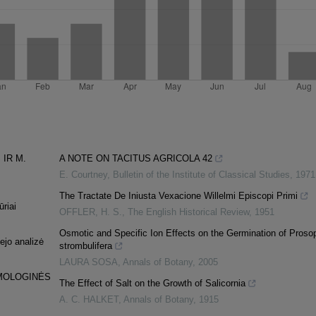
 IR M.
A NOTE ON TACITUS AGRICOLA 42
E. Courtney
,
Bulletin of the Institute of Classical Studies
,
1971
The Tractate De Iniusta Vexacione Willelmi Episcopi Primi
ūriai
OFFLER, H. S.
,
The English Historical Review
,
1951
Osmotic and Specific Ion Effects on the Germination of Proso
ejo analizė
strombulifera
LAURA SOSA
,
Annals of Botany
,
2005
MOLOGINĖS
The Effect of Salt on the Growth of Salicornia
A. C. HALKET
,
Annals of Botany
,
1915