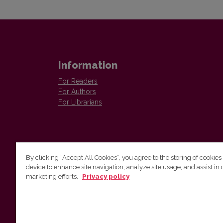
Information
For Readers
For Authors
For Librarians
By clicking “Accept All Cookies”, you agree to the storing of cookies
device to enhance site navigation, analyze site usage, and assist in 
Vilnius University Press
marketing efforts.
Privacy policy
Tel. +370 5 268 7184, E-mail:
info@leidykla.vu.lt
9 Saulėtekis av., LT10222 Vilnius
https://www.leidykla.vu.lt