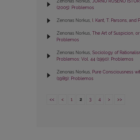
Zenonas Norkus,
JÖRNO RÜSENO ISTOR
(2005): Problemos
Zenonas Norkus,
I. Kant, T. Parsons, and
Zenonas Norkus,
The Art of Suspicion, o
Problemos
Zenonas Norkus,
Sociology of Rationali
Problemos: Vol. 44 (1990): Problemos
Zenonas Norkus,
Pure Consciousness wi
(1989): Problemos
<<
<
1
2
3
4
>
>>