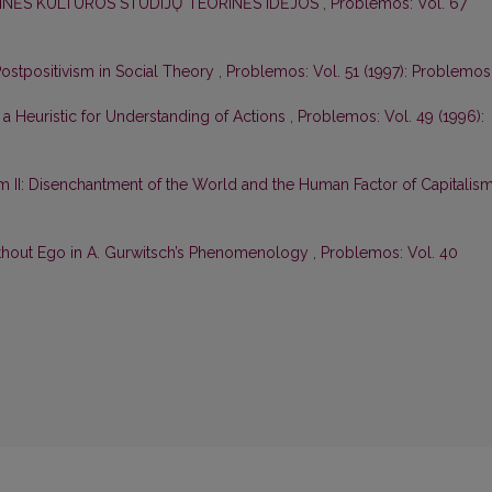
INĖS KULTŪROS STUDIJŲ TEORINĖS IDĖJOS
,
Problemos: Vol. 67
 Postpositivism in Social Theory
,
Problemos: Vol. 51 (1997): Problemos
r a Heuristic for Understanding of Actions
,
Problemos: Vol. 49 (1996):
sm II: Disenchantment of the World and the Human Factor of Capitalis
thout Ego in A. Gurwitsch’s Phenomenology
,
Problemos: Vol. 40