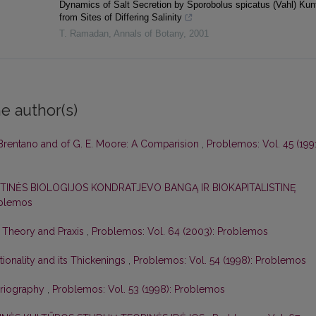
Dynamics of Salt Secretion by Sporobolus spicatus (Vahl) Kun
from Sites of Differing Salinity
T. Ramadan
,
Annals of Botany
,
2001
e author(s)
. Brentano and of G. E. Moore: A Comparision
,
Problemos: Vol. 45 (1991
ETINĖS BIOLOGIJOS KONDRATJEVO BANGĄ IR BIOKAPITALISTINĘ
oblemos
 Theory and Praxis
,
Problemos: Vol. 64 (2003): Problemos
tionality and its Thickenings
,
Problemos: Vol. 54 (1998): Problemos
toriography
,
Problemos: Vol. 53 (1998): Problemos