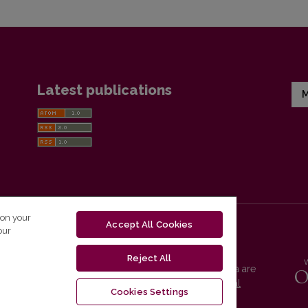
Latest publications
M
 on your
Accept All Cookies
our
Reject All
Vilnius University Press platform and metadata are
distributed by
Creative Commons International
Cookies Settings
License
.