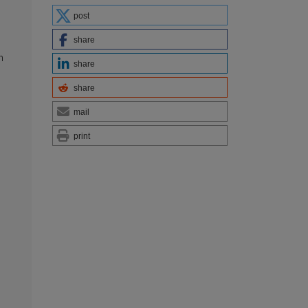
post
share
n
share
share
s
mail
print