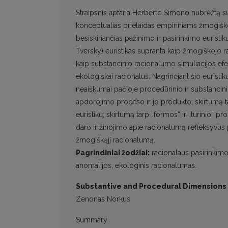
Straipsnis aptaria Herberto Simono nubrėžtą s
konceptualias prielaidas empiriniams žmogiškoj
besiskiriančias pažinimo ir pasirinkimo eurist
Tversky) euristikas supranta kaip žmogiškojo ra
kaip substancinio racionalumo simuliacijos e
ekologiškai racionalus. Nagrinėjant šio euristi
neaiškumai pačioje procedūrinio ir substancinio 
apdorojimo proceso ir jo produkto; skirtumą tar
euristikų; skirtumą tarp „formos“ ir „turinio“ 
daro ir žinojimo apie racionalumą refleksyvus 
žmogiškąjį racionalumą.
Pagrindiniai žodžiai:
racionalaus pasirinkimo
anomalijos, ekologinis racionalumas.
Substantive and Procedural Dimensions o
Zenonas Norkus
Summary