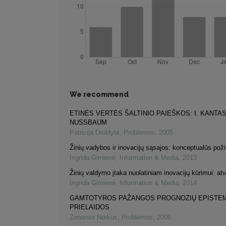
We recommend
ETINĖS VERTĖS ŠALTINIO PAIEŠKOS: I. KANTAS
NUSSBAUM
Patricija Droblytė
,
Problemos
,
2005
Žinių vadybos ir inovacijų sąsajos: konceptualūs poži
Ingrida Girnienė
,
Information & Media
,
2013
Žinių valdymo įtaka nuolatiniam inovacijų kūrimui: atv
Ingrida Girnienė
,
Information & Media
,
2014
GAMTOTYROS PAŽANGOS PROGNOZIŲ EPISTE
PRIELAIDOS
Zenonas Norkus
,
Problemos
,
2006