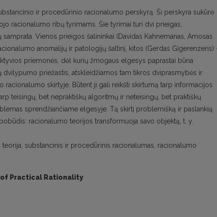
ubstancinio ir procedūrinio racionalumo perskyrą. Ši perskyra sukūrė
o racionalumo ribų tyrimams. Šie tyrimai turi dvi prieigas,
ikų samprata. Vienos prieigos šalininkai (Davidas Kahnemanas, Amosas
cionalumo anomalijų ir patologijų šaltinį, kitos (Gerdas Gigerenzeris) 
fektyvios priemonės, dėl kurių žmogaus elgesys paprastai būna
kų dvilypumo priežastis, atskleidžiamos tam tikros dviprasmybės ir
racionalumo skirtyje. Būtent ji gali reikšti skirtumą tarp informacijos
p teisingų, bet nepraktiškų algoritmų ir neteisingų, bet praktiškų
problemas sprendžiančiame elgesyje. Tą skirtį problemišką ir paslankią
pobūdis: racionalumo teorijos transformuoja savo objektą, t. y.
 teorija, substancinis ir procedūrinis racionalumas, racionalumo
f Practical Rationality