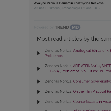
Avalynė Vilniaus Bernardinų bažnyčios freskose
Arūnas Puškorius
,
Archaeologia Lituana
,
2012
Powered by
Most read articles by the sam
Zenonas Norkus,
Axiological Ethics of F
Problemos
Zenonas Norkus,
APIE ATEINANČIĄ SINT
LIETUVĄ
,
Problemos: Vol. 81 (2012): Pr
Zenonas Norkus,
Consumer Sovereignty:
Zenonas Norkus,
On the Thin Practical Ra
Zenonas Norkus,
Counterfactuals in His