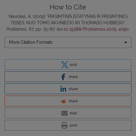
How to Cite
Navickas, A. (2005) “PRIGIMTINIS ĮSTATYMAS IR PRIGIMTINĖS
TEISĖS: NUO TOMO AKVINIEČIO IKI THOMASO HOBBESO”,
Problemos
, 67, pp. 75–87. doi:
10.15388/Problemos.2005. 4090
.
More Citation Formats
post
share
share
share
mail
print