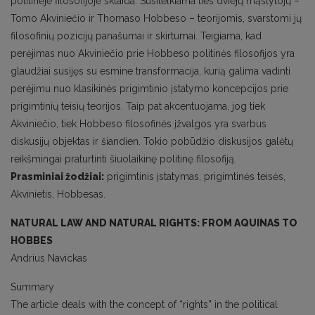
politinėje filosofijoje sklaida. Susitelkiama ties dviejų mąstytojų –
Tomo Akviniečio ir Thomaso Hobbeso – teorijomis, svarstomi jų
filosofinių pozicijų panašumai ir skirtumai. Teigiama, kad
perėjimas nuo Akviniečio prie Hobbeso politinės filosofijos yra
glaudžiai susijęs su esmine transformacija, kurią galima vadinti
perėjimu nuo klasikinės prigimtinio įstatymo koncepcijos prie
prigimtinių teisių teorijos. Taip pat akcentuojama, jog tiek
Akviniečio, tiek Hobbeso filosofinės įžvalgos yra svarbus
diskusijų objektas ir šiandien. Tokio pobūdžio diskusijos galėtų
reikšmingai praturtinti šiuolaikinę politinę filosofiją.
Prasminiai žodžiai:
prigimtinis įstatymas, prigimtinės teisės,
Akvinietis, Hobbesas.
NATURAL LAW AND NATURAL RIGHTS: FROM AQUINAS TO
HOBBES
Andrius Navickas
Summary
The article deals with the concept of “rights” in the political