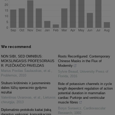
We recommend
NON SIBI, SED OMNIBUS:
Roots Reconfigured: Contemporary
MOKSLINGASIS PROFESORIAUS
Chinese Masks in the Flux of
R. PLEČKAIČIO PAVELDAS
Modernity
Marius Povilas Šaulauskas, et al.
,
Sylvie Beaud
,
University Press of
Problemos
,
2010
Florida
,
2016
Stuburo krūtininės ir juosmeninės
Role of potassium channels in cycle
dalies lūžių operacinio gydymo
length dependent regulation of action
rezultai
potential duration in mammalian
Valentinas Uvarovas, et al.
,
Lietuvos
cardiac Purkinje and ventricular
chirurgija
,
2013
muscle fibres
Borys Surawicz
,
Cardiovascular
Diplomatinio protokolo kaitai įtaką
Research
,
1992
darantys veiksniai: komunikacinis