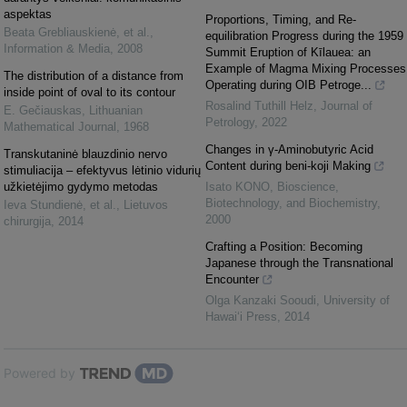
aspektas
Proportions, Timing, and Re-
Beata Grebliauskienė, et al.
,
equilibration Progress during the 1959
Information & Media
,
2008
Summit Eruption of Kīlauea: an
Example of Magma Mixing Processes
The distribution of a distance from
Operating during OIB Petroge...
inside point of oval to its contour
Rosalind Tuthill Helz
,
Journal of
E. Gečiauskas
,
Lithuanian
Petrology
,
2022
Mathematical Journal
,
1968
Changes in γ-Aminobutyric Acid
Transkutaninė blauzdinio nervo
Content during beni-koji Making
stimuliacija – efektyvus lėtinio vidurių
užkietėjimo gydymo metodas
Isato KONO
,
Bioscience,
Biotechnology, and Biochemistry
,
Ieva Stundienė, et al.
,
Lietuvos
2000
chirurgija
,
2014
Crafting a Position: Becoming
Japanese through the Transnational
Encounter
Olga Kanzaki Sooudi
,
University of
Hawai‘i Press
,
2014
Powered by