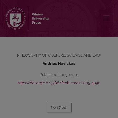
PRIGIMTINIS ĮSTATYMAS IR PRIGIMTINĖS TEISĖS: NUO TOMO AKV
PHILOSOPHY OF CULTURE, SCIENCE AND LAW
Andrius Navickas
Published 2005-01-01
https://doi.org/10.15388/Problemos.2005..4090
75-87.pdf