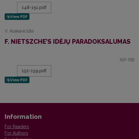
148-151.pdf
V. Asakavičiūtė
F. NIETSZCHE’S IDĖJŲ PARADOKSALUMAS
152-159
152-159.pdf
Information
For Readers
For Authors