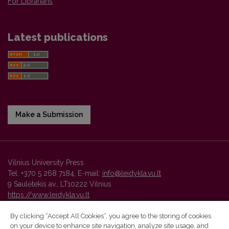
For Librarians
Latest publications
Make a Submission
Vilnius University Press
Tel. +370 5 268 7184, E-mail:
info@leidykla.vu.lt
9 Saulėtekis av., LT10222 Vilnius
https://www.leidykla.vu.lt
By clicking “Accept All Cookies”, you agree to the storing of cookies
on your device to enhance site navigation, analyze site usage, and