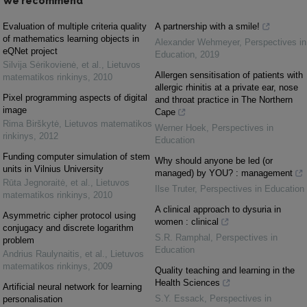
We recommend
Evaluation of multiple criteria quality
A partnership with a smile!
of mathematics learning objects in
Alexander Wehmeyer
,
Perspectives in
eQNet project
Education
,
2019
Silvija Sėrikovienė, et al.
,
Lietuvos
Allergen sensitisation of patients with
matematikos rinkinys
,
2010
allergic rhinitis at a private ear, nose
Pixel programming aspects of digital
and throat practice in The Northern
image
Cape
Rima Birškytė
,
Lietuvos matematikos
Werner Hoek
,
Perspectives in
rinkinys
,
2012
Education
Funding computer simulation of stem
Why should anyone be led (or
units in Vilnius University
managed) by YOU? : management
Rūta Jegnoraitė, et al.
,
Lietuvos
Ilse Truter
,
Perspectives in Education
matematikos rinkinys
,
2010
A clinical approach to dysuria in
Asymmetric cipher protocol using
women : clinical
conjugacy and discrete logarithm
S.R. Ramphal
,
Perspectives in
problem
Education
Andrius Raulynaitis, et al.
,
Lietuvos
matematikos rinkinys
,
2009
Quality teaching and learning in the
Health Sciences
Artificial neural network for learning
S.Y. Essack
,
Perspectives in
personalisation