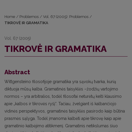
Home
/
Problemos
/
Vol. 67 (2005): Problemos
/
TIKROVĖ IR GRAMATIKA
Vol. 67 (2005)
TIKROVĖ IR GRAMATIKA
Abstract
Wittgensteino filosofijoje gramatika yra sąvokų tvarka, kurią
diktuoja mūsų kalba. Gramatinės taisyklės –žodžių vartojimo
normos – yra arbitralios, todėl filosofai neturėtų kelti klausimo
apie „kalbos ir tikrovės ryšį“. Tačiau, žvelgiant iš kalbančiojo
vidinės perspektyvos, gramatinės taisyklės pasirodo kaip būtina
prasmės sąlyga. Todėl įmanoma kalbėti apie tikrovę kaip apie
gramatinio kalbėjimo atitikmenį. Gramatinis netikslumas šiuo