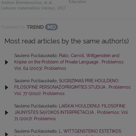
Education
Andrius Berniukevičius, et al.
,
Lietuvos matematikos rinkinys
,
2017
Powered by
Most read articles by the same author(s)
Saulenė Pučiliauskaitė,
Plato, Carroll, Wittgenstein and
Kripke on the Problem of Private Language
,
Problemos:
Vol. 64 (2003): Problemos
Saulenė Pučiliauskaitė,
SUGRĮŽIMAS PRIE HOULDENO:
FILOSOFINĖ PERSONAŽOPRIGIMTIES STUDIJA
,
Problemos:
Vol. 77 (2010): Problemos
Saulenė Pučiliauskaitė,
LAIŠKAI HOULDENUI: FILOSOFINĖ
JAUNYSTĖS SĄVOKOS INTERPRETACIJA
,
Problemos: Vol.
71 (2007): Problemos
Saulenė Pučiliauskaitė,
L. WITTGENSTEINO ESTETIKOS