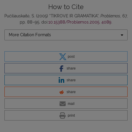
How to Cite
Pučiliauskaitė, S. (2005) “TIKROVĖ IR GRAMATIKA”,
Problemos
, 67,
pp. 88–95. doi:
10.15388/Problemos.2005. 4089
.
More Citation Formats
post
share
share
share
mail
print