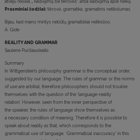
atveju reiškia „ kalbėjimą be tikrovės“ arba kalbėjimą apie nieką.
Prasminiai žodžiai:
tikrovė, gramatika, gramatinis netikslumas.
Bijau, kad mano mintys nebūtų gramatiškai netikslios.
A. Gide
REALITY AND GRAMMAR
Saulenė Pučiliauskaitė
Summary
In Wittgenstein’s philosophy grammar is the conceptual order,
suggested by our language. The rules of grammar or the norms
of use are arbitral, therefore philosophers should not trouble
themselves with the question of the ‘language-reality
relation’. However, seen from the inner perspective of
the speaker, the rules of language show themselves as
a necessary condition of meaning. Therefore it is possible to
speak about reality as that, which corresponds to the
grammatical use of language. ‘Grammatical inaccuracy’ in this