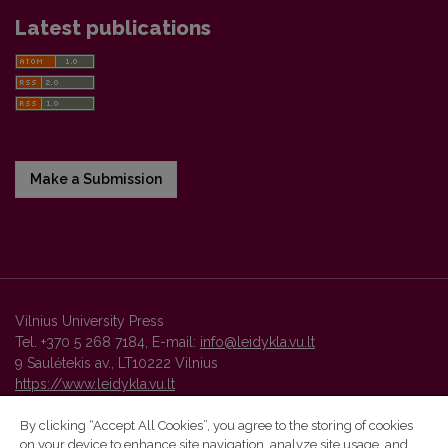
Latest publications
Make a Submission
Vilnius University Press
Tel. +370 5 268 7184, E-mail:
info@leidykla.vu.lt
9 Saulėtekis av., LT10222 Vilnius
https://www.leidykla.vu.lt
By clicking “Accept All Cookies”, you agree to the storing of cookies
on your device to enhance site navigation, analyze site usage, and