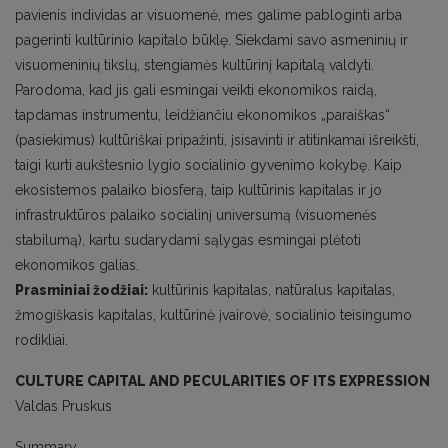
pavienis individas ar visuomenė, mes galime pabloginti arba
pagerinti kultūrinio kapitalo būklę. Siekdami savo asmeninių ir
visuomeninių tikslų, stengiamės kultūrinį kapitalą valdyti.
Parodoma, kad jis gali esmingai veikti ekonomikos raidą,
tapdamas instrumentu, leidžiančiu ekonomikos „paraiškas“
(pasiekimus) kultūriškai pripažinti, įsisavinti ir atitinkamai išreikšti,
taigi kurti aukštesnio lygio socialinio gyvenimo kokybę. Kaip
ekosistemos palaiko biosferą, taip kultūrinis kapitalas ir jo
infrastruktūros palaiko socialinį universumą (visuomenės
stabilumą), kartu sudarydami sąlygas esmingai plėtoti
ekonomikos galias.
Prasminiai žodžiai:
kultūrinis kapitalas, natūralus kapitalas,
žmogiškasis kapitalas, kultūrinė įvairovė, socialinio teisingumo
rodikliai.
CULTURE CAPITAL AND PECULARITIES OF ITS EXPRESSION
Valdas Pruskus
Summary