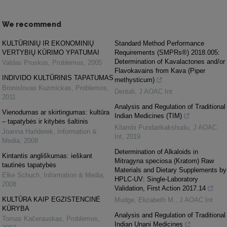
We recommend
KULTŪRINIŲ IR EKONOMINIŲ
Standard Method Performance
VERTYBIŲ KŪRIMO YPATUMAI
Requirements (SMPRs®) 2018.005:
Determination of Kavalactones and/or
Valdas Pruskus
,
Problemos
,
2005
Flavokavains from Kava (Piper
INDIVIDO KULTŪRINIS TAPATUMAS
methysticum)
Bronislovas Kuzmickas
,
Problemos
,
Dentali
,
J AOAC Int
2011
Analysis and Regulation of Traditional
Vienodumas ar skirtingumas: kultūra
Indian Medicines (TIM)
– tapatybės ir kitybės šaltinis
Kilambi Pundarikakshudu
,
J AOAC
Joanna Hańderek
,
Information &
Int
,
2019
Media
,
2008
Determination of Alkaloids in
Kintantis angliškumas: ieškant
Mitragyna speciosa (Kratom) Raw
tautinės tapatybės
Materials and Dietary Supplements by
Elke Schuch
,
Information & Media
,
HPLC-UV: Single-Laboratory
2008
Validation, First Action 2017.14
KULTŪRA KAIP EGZISTENCINĖ
Mudge, Elizabeth M.
,
J AOAC Int
KŪRYBA
Analysis and Regulation of Traditional
Tomas Kačerauskas
,
Problemos
,
Indian Unani Medicines