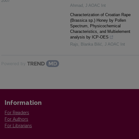
2007
Ahmad
,
J AOAC Int
Characterization of Croatian Rape
(Brassica sp.) Honey by Pollen
Spectrum, Physicochemical
Characteristics, and Multielement
analysis by ICP-OES
Rajs, Blanka Bilić
,
J AOAC Int
Powered by
Information
For Readers
For Authors
For Librarians