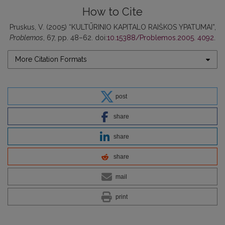
How to Cite
Pruskus, V. (2005) “KULTŪRINIO KAPITALO RAIŠKOS YPATUMAI”,
Problemos
, 67, pp. 48–62. doi:
10.15388/Problemos.2005. 4092
.
More Citation Formats
post
share
share
share
mail
print