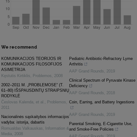
We recommend
KOMUNIKACIJOS TEORIJOS IR
Pediatric Antibiotic-Refractory Lyme
KOMUNIKACIJOS FILOSOFIJOS
Arthritis
ASIMETRIJA
AAP Grand Rounds
,
2019
Kęstutis Kirtiklis
,
Problemos
,
2008
Clinical Spectrum of Pyruvate Kinase
2002–2011 M. „PROBLEMOSE“ (T.
Deficiency
61–80) IŠSPAUSDINTŲ STRAIPSNIŲ
AAP Grand Rounds
,
2018
RODYKLĖ
Česlovas Kalenda, et al.
,
Problemos
,
Coin, Earring, and Battery Ingestions
2011
AAP Grand Rounds
,
2019
Nacionalinės sąskaitybos informacijos
vadyba: istorija, dabartis
Parental Smoking, E-Cigarette Use,
Romualdas Valkauskas
,
Information &
and Smoke-Free Policies
Media
,
2008
AAP Grand Rounds
,
2019