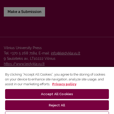
Make a Submission
Vilnius University Press
Tel. +370 5 268 7184, E-mail:
info@leidykla.vu.lt
9 Saulėtekis av., LT10222 Vilnius
https://www.leidykla.vu.lt
By clicking “Accept All Cookies”, you agree to the storing of cookies
on your device to enhance site navigation, analyze site usage, and
Vilnius University Press platform and metadata are distributed by
assist in our marketing efforts.
Privacy policy
Creative Commons International License
.
Accept All Cookies
Reject All