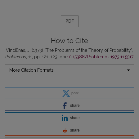
PDF
How to Cite
Vinciūnas, J. (1973) “The Problems of the Theory of Probability”,
Problemos
, 11, pp. 121–123. doi:
10.15388/Problemos.1973.11.5517
.
More Citation Formats
post
share
share
share