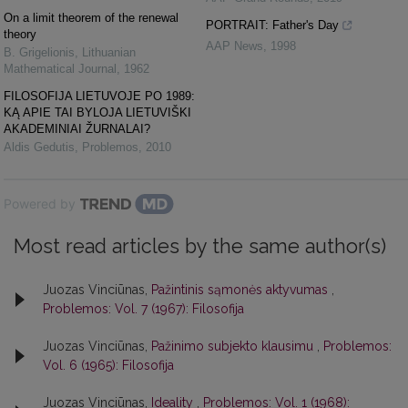
On a limit theorem of the renewal
PORTRAIT: Father's Day
theory
AAP News
,
1998
B. Grigelionis
,
Lithuanian
Mathematical Journal
,
1962
FILOSOFIJA LIETUVOJE PO 1989:
KĄ APIE TAI BYLOJA LIETUVIŠKI
AKADEMINIAI ŽURNALAI?
Aldis Gedutis
,
Problemos
,
2010
Powered by
Most read articles by the same author(s)
Juozas Vinciūnas,
Pažintinis sąmonės aktyvumas
,
Problemos: Vol. 7 (1967): Filosofija
Juozas Vinciūnas,
Pažinimo subjekto klausimu
,
Problemos:
Vol. 6 (1965): Filosofija
Juozas Vinciūnas,
Ideality
,
Problemos: Vol. 1 (1968):