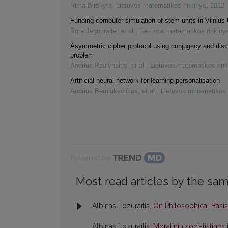
Rima Birškytė
,
Lietuvos matematikos rinkinys
,
2012
Funding computer simulation of stem units in Vilnius 
Rūta Jegnoraitė, et al.
,
Lietuvos matematikos rinkiny
Asymmetric cipher protocol using conjugacy and disc
problem
Andrius Raulynaitis, et al.
,
Lietuvos matematikos rink
Artificial neural network for learning personalisation
Andrius Berniukevičius, et al.
,
Lietuvos matematikos 
Powered by
Most read articles by the sam
Albinas Lozuraitis,
On Philosophical Basis
Albinas Lozuraitis,
Moralinių socialistinė