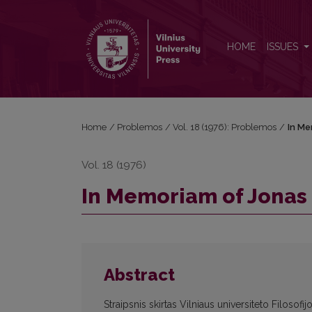
In Memoriam of Jonas Repšys
HOME
ISSUES
Home
/
Problemos
/
Vol. 18 (1976): Problemos
/
In Me
Vol. 18 (1976)
In Memoriam of Jonas
Abstract
Straipsnis skirtas Vilniaus universiteto Filosofi