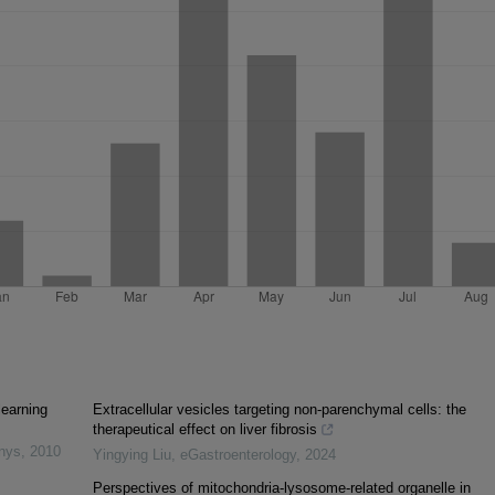
learning
Extracellular vesicles targeting non-parenchymal cells: the
therapeutical effect on liver fibrosis
inys
,
2010
Yingying Liu
,
eGastroenterology
,
2024
Perspectives of mitochondria-lysosome-related organelle in