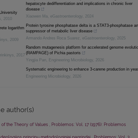
hepatocyte dedifferentiation and implications in chronic liver
disease
University
Xiaowen Ma
,
eGastroenterology
,
2024
s
,
2010
Protein tyrosine phosphatase delta is a STAT3-phosphatase a
rete logarithm
suppressor of metabolic liver disease
Armando Andres Roca Suarez
,
eGastroenterology
,
2025
inys
,
2009
Random mutagenesis platform for accelerated genome evoluti
(RAMPAGE) of Pichia pastoris
rinkinys
,
2017
Yingjia Pan
,
Engineering Microbiology
,
2026
Systematic engineering to enhance 3-carene production in yea
Engineering Microbiology
,
2026
e author(s)
 of the Theory of Values
,
Problemos: Vol. 17 (1976): Problemos
s ideologijos principų metodologiniai pagrindai
,
Problemos: Vol. 3