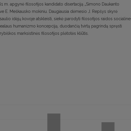
 1961 m. apgynė filosofijos kandidato disertaciją „Simono Daukanto
 save E. Meškausko mokiniu. Daugiausia dėmesio J. Repšys skyrė
saulio idėjų kovoje atskleisti, siekė parodyti filosofijos raidos socialine
realaus humanizmo koncepciją, duodančią tvirtą pagrindą spręsti
škos marksistinės filosofijos plėtotės kliūtis.