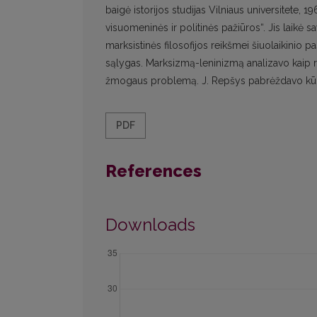
baigė istorijos studijas Vilniaus universitete,
visuomeninės ir politinės pažiūros“. Jis laikė
marksistinės filosofijos reikšmei šiuolaikinio pa
sąlygas. Marksizmą-leninizmą analizavo kaip 
žmogaus problemą. J. Repšys pabrėždavo kūrybi
PDF
References
Downloads