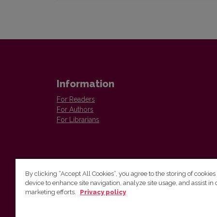
Information
For Readers
For Authors
For Librarians
By clicking “Accept All Cookies”, you agree to the storing of cookies
device to enhance site navigation, analyze site usage, and assist in 
Vilnius University Press
marketing efforts.
Privacy policy
Tel. +370 5 268 7184, E-mail:
info@leidykla.vu.lt
9 Saulėtekis av., LT10222 Vilnius