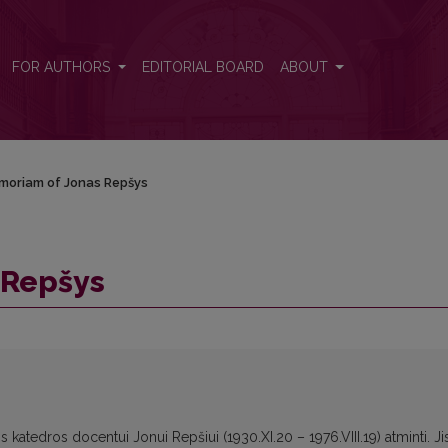
FOR AUTHORS
EDITORIAL BOARD
ABOUT
moriam of Jonas Repšys
 Repšys
jos katedros docentui Jonui Repšiui (1930.XI.20 – 1976.VIII.19) atminti. Ji