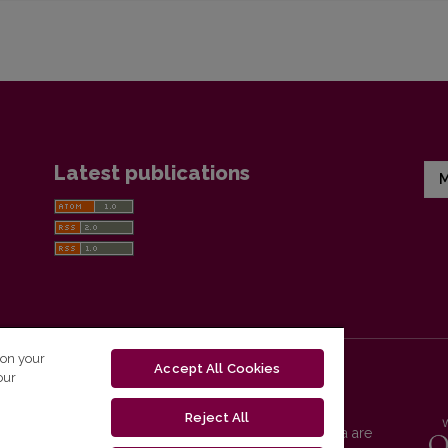
Latest publications
M
 on your
Accept All Cookies
our
Reject All
Vilnius University Press platform and metadata are