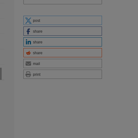
post
share
share
share
mail
print