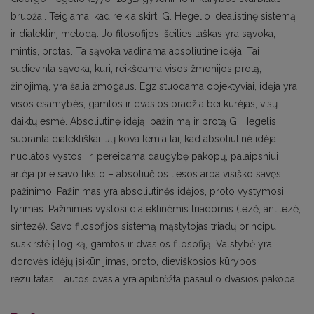
bruožai. Teigiama, kad reikia skirti G. Hegelio idealistinę sistemą
ir dialektinį metodą. Jo filosofijos išeities taškas yra sąvoka,
mintis, protas. Ta sąvoka vadinama absoliutine idėja. Tai
sudievinta sąvoka, kuri, reikšdama visos žmonijos protą,
žinojimą, yra šalia žmogaus. Egzistuodama objektyviai, idėja yra
visos esamybės, gamtos ir dvasios pradžia bei kūrėjas, visų
daiktų esmė. Absoliutinę idėją, pažinimą ir protą G. Hegelis
supranta dialektiškai. Jų kova lemia tai, kad absoliutinė idėja
nuolatos vystosi ir, pereidama daugybę pakopų, palaipsniui
artėja prie savo tikslo – absoliučios tiesos arba visiško savęs
pažinimo. Pažinimas yra absoliutinės idėjos, proto vystymosi
tyrimas. Pažinimas vystosi dialektinėmis triadomis (tezė, antitezė,
sintezė). Savo filosofijos sistemą mąstytojas triadų principu
suskirstė į logiką, gamtos ir dvasios filosofiją. Valstybė yra
dorovės idėjų įsikūnijimas, proto, dieviškosios kūrybos
rezultatas. Tautos dvasia yra apibrėžta pasaulio dvasios pakopa.