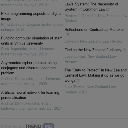
Law's System: The Necessity of
matematikos rinkinys
,
2010
System in Common Law
Pixel programming aspects of digital
Postema, Gerald J
,
New Zealand Law
image
Review
Rima Birškytė
,
Lietuvos matematikos
rinkinys
,
2012
Reflections on Contractual Mistakes
Funding computer simulation of stem
Dawson
,
New Zealand Law Review
units in Vilnius University
Rūta Jegnoraitė, et al.
,
Lietuvos
Finding the New Zealand Judiciary
matematikos rinkinys
,
2010
Jessica Kerr
,
New Zealand Law
Review
Asymmetric cipher protocol using
conjugacy and discrete logarithm
The "Duty to Protect" in New Zealand
problem
Criminal Law: Making it up as we go
Andrius Raulynaitis, et al.
,
Lietuvos
along?
matematikos rinkinys
,
2009
Julia Tolmie
,
New Zealand Law
Review
,
2010
Artificial neural network for learning
personalisation
Andrius Berniukevičius, et al.
,
Lietuvos matematikos rinkinys
,
2017
Powered by