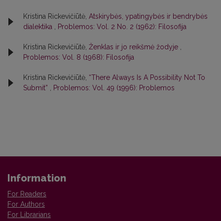
Kristina Rickevičiūtė,
Atskirybės, ypatingybės ir bendrybės
dialektika
,
Problemos: Vol. 2 No. 2 (1962): Filosofija
Kristina Rickevičiūtė,
Ženklas ir jo reikšmė žodyje
,
Problemos: Vol. 8 (1968): Filosofija
Kristina Rickevičiūtė,
“There Always Is A Possibility Not To
Submit”
,
Problemos: Vol. 49 (1996): Problemos
Information
For Readers
For Authors
For Librarians