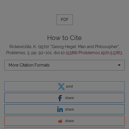
PDF
How to Cite
Rickevičiūtė, K. (1970) “Georg Hegel: Man and Philosopher”,
Problemos
, 5, pp. 92–101. doi:
10.15388/Problemos.1970.5.5783
.
More Citation Formats
post
share
share
share