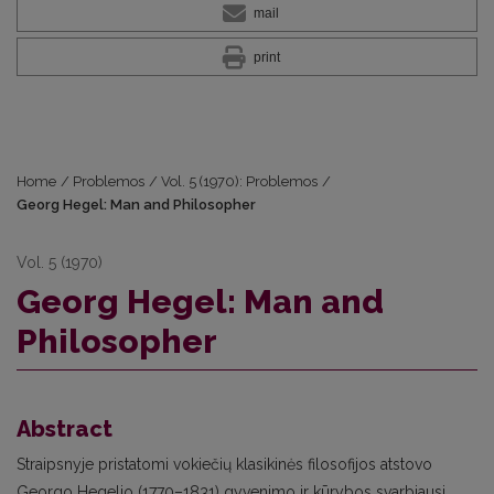
mail
print
Home
/
Problemos
/
Vol. 5 (1970): Problemos
/
Georg Hegel: Man and Philosopher
Vol. 5 (1970)
Georg Hegel: Man and
Philosopher
Abstract
Straipsnyje pristatomi vokiečių klasikinės filosofijos atstovo
Georgo Hegelio (1770–1831) gyvenimo ir kūrybos svarbiausi