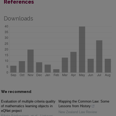
References
Downloads
We recommend
Evaluation of multiple criteria quality
Mapping the Common Law: Some
of mathematics learning objects in
Lessons from History
eQNet project
New Zealand Law Review
Silvija Sėrikovienė, et al.
,
Lietuvos