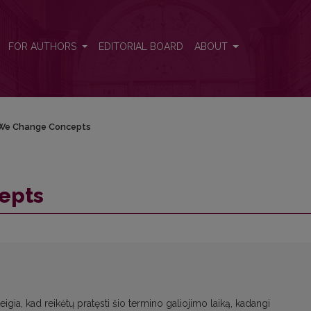
FOR AUTHORS
EDITORIAL BOARD
ABOUT
We Change Concepts
epts
eigia, kad reikėtų pratęsti šio termino galiojimo laiką, kadangi