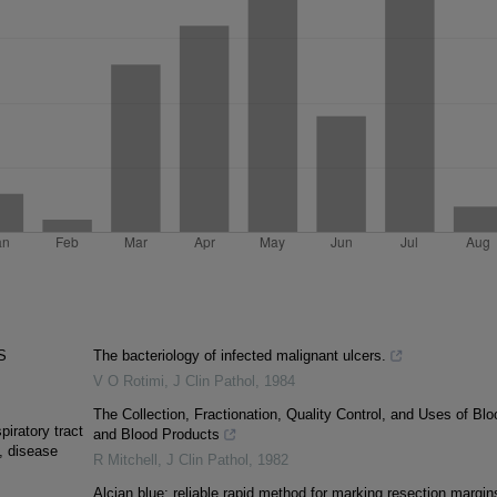
S
The bacteriology of infected malignant ulcers.
V O Rotimi
,
J Clin Pathol
,
1984
The Collection, Fractionation, Quality Control, and Uses of Blo
piratory tract
and Blood Products
e, disease
R Mitchell
,
J Clin Pathol
,
1982
Alcian blue: reliable rapid method for marking resection margin