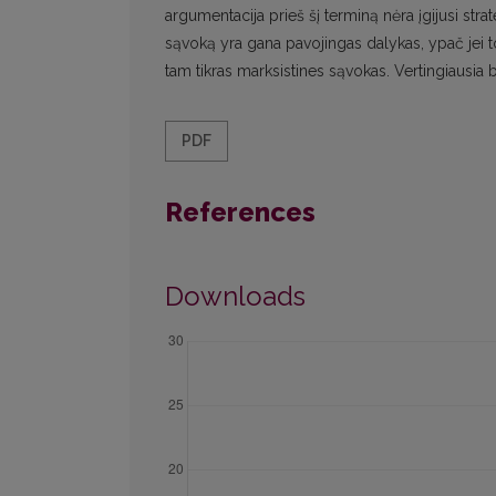
argumentacija prieš šį terminą nėra įgijusi stra
sąvoką yra gana pavojingas dalykas, ypač jei to
tam tikras marksistines sąvokas. Vertingiausia bū
PDF
References
Downloads