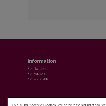
Information
For Readers
For Authors
For Librarians
By clicking “Accept All Cookies”, you agree to the storing of cookies