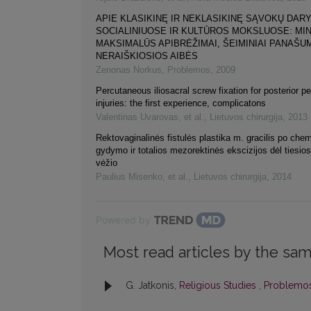
APIE KLASIKINĘ IR NEKLASIKINĘ SĄVOKŲ DAR
SOCIALINIUOSE IR KULTŪROS MOKSLUOSE: MIN
MAKSIMALŪS APIBRĖŽIMAI, ŠEIMINIAI PANAŠUM
NERAIŠKIOSIOS AIBĖS
Zenonas Norkus
,
Problemos
,
2009
Percutaneous iliosacral screw fixation for posterior pe
injuries: the first experience, complicatons
Valentinas Uvarovas, et al.
,
Lietuvos chirurgija
,
2013
Rektovaginalinės fistulės plastika m. gracilis po che
gydymo ir totalios mezorektinės ekscizijos dėl tiesio
vėžio
Paulius Misenko, et al.
,
Lietuvos chirurgija
,
2014
Powered by
Most read articles by the sam
G. Jatkonis,
Religious Studies
,
Problemos