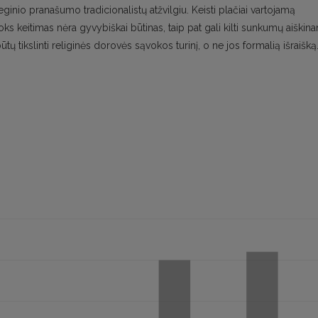
teginio pranašumo tradicionalistų atžvilgiu. Keisti plačiai vartojamą
ks keitimas nėra gyvybiškai būtinas, taip pat gali kilti sunkumų aiškina
tų tikslinti religinės dorovės sąvokos turinį, o ne jos formalią išraišką