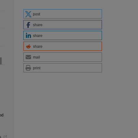
post
share
share
share
mail
print
od
s.