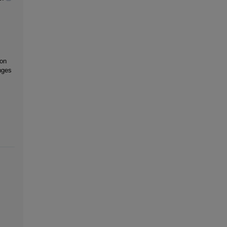
 on
nges