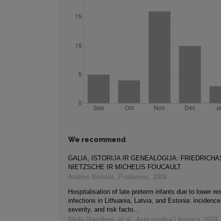
We recommend
GALIA, ISTORIJA IR GENEALOGIJA: FRIEDRICHA
NIETZSCHE IR MICHELIS FOUCAULT
Andrius Bielskis
,
Problemos
,
2009
Hospitalisation of late preterm infants due to lower res
infections in Lithuania, Latvia, and Estonia: incidenc
severity, and risk facto...
Nijolė Drazdienė, et al.
,
Acta medica Lituanica
,
2018