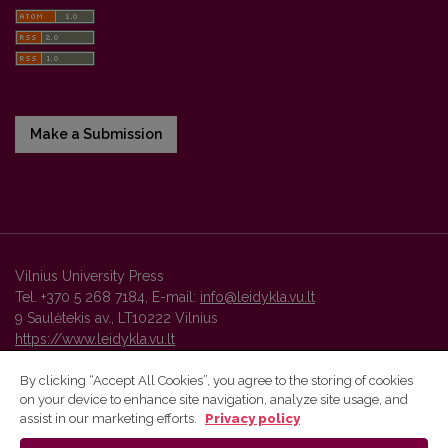
Make a Submission
Vilnius University Press
Tel. +370 5 268 7184, E-mail:
info@leidykla.vu.lt
9 Saulėtekis av., LT10222 Vilnius
https://www.leidykla.vu.lt
By clicking “Accept All Cookies”, you agree to the storing of cookies
on your device to enhance site navigation, analyze site usage, and
Vilnius University Press platform and metadata are distributed by
assist in our marketing efforts.
Privacy policy
Creative Commons International License
.