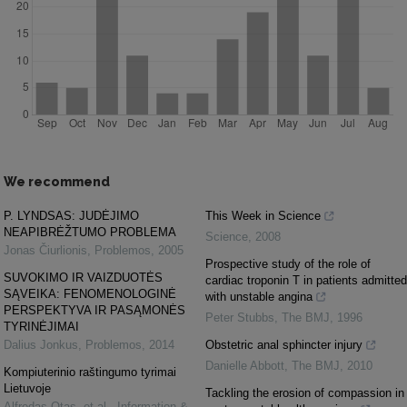
We recommend
P. LYNDSAS: JUDĖJIMO
This Week in Science
NEAPIBRĖŽTUMO PROBLEMA
Science
,
2008
Jonas Čiurlionis
,
Problemos
,
2005
Prospective study of the role of
SUVOKIMO IR VAIZDUOTĖS
cardiac troponin T in patients admitted
SĄVEIKA: FENOMENOLOGINĖ
with unstable angina
PERSPEKTYVA IR PASĄMONĖS
Peter Stubbs
,
The BMJ
,
1996
TYRINĖJIMAI
Dalius Jonkus
,
Problemos
,
2014
Obstetric anal sphincter injury
Danielle Abbott
,
The BMJ
,
2010
Kompiuterinio raštingumo tyrimai
Lietuvoje
Tackling the erosion of compassion in
Alfredas Otas, et al.
,
Information &