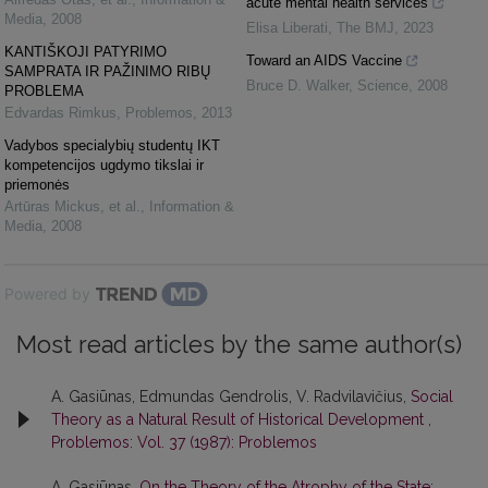
acute mental health services
Media
,
2008
Elisa Liberati
,
The BMJ
,
2023
KANTIŠKOJI PATYRIMO
Toward an AIDS Vaccine
SAMPRATA IR PAŽINIMO RIBŲ
Bruce D. Walker
,
Science
,
2008
PROBLEMA
Edvardas Rimkus
,
Problemos
,
2013
Vadybos specialybių studentų IKT
kompetencijos ugdymo tikslai ir
priemonės
Artūras Mickus, et al.
,
Information &
Media
,
2008
Powered by
Most read articles by the same author(s)
A. Gasiūnas, Edmundas Gendrolis, V. Radvilavičius,
Social
Theory as a Natural Result of Historical Development
,
Problemos: Vol. 37 (1987): Problemos
A. Gasiūnas,
On the Theory of the Atrophy of the State: