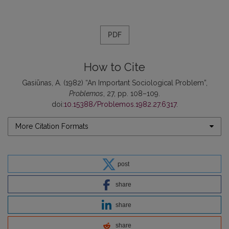
PDF
How to Cite
Gasiūnas, A. (1982) “An Important Sociological Problem”,
Problemos
, 27, pp. 108–109.
doi:
10.15388/Problemos.1982.27.6317
.
More Citation Formats
post
share
share
share