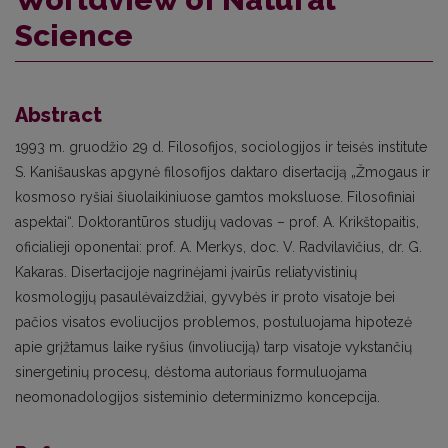
Science
Abstract
1993 m. gruodžio 29 d. Filosofijos, sociologijos ir teisės institute
S. Kanišauskas apgynė filosofijos daktaro disertaciją „Žmogaus ir
kosmoso ryšiai šiuolaikiniuose gamtos moksluose. Filosofiniai
aspektai“. Doktorantūros studijų vadovas – prof. A. Krikštopaitis,
oficialieji oponentai: prof. A. Merkys, doc. V. Radvilavičius, dr. G.
Kakaras. Disertacijoje nagrinėjami įvairūs reliatyvistinių
kosmologijų pasaulėvaizdžiai, gyvybės ir proto visatoje bei
pačios visatos evoliucijos problemos, postuluojama hipotezė
apie grįžtamus laike ryšius (involiuciją) tarp visatoje vykstančių
sinergetinių procesų, dėstoma autoriaus formuluojama
neomonadologijos sisteminio determinizmo koncepcija.