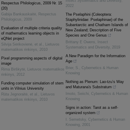
Insect Systematics and Diversity
,
Respectus Philologicus, 2009 Nr. 15
2022
(20)
Gabija Bankauskaitė
,
Respectus
The Pselaphini (Coleoptera:
Philologicus
,
2009
Staphylinidae: Pselaphinae) of the
Subantarctic and Chatham Islands of
Evaluation of multiple criteria quality
New Zealand; Description of Five
of mathematics learning objects in
Species and One Genus
eQNet project
Brittany E Owens
,
Insect
Silvija Sėrikovienė, et al.
,
Lietuvos
Systematics and Diversity
,
2019
matematikos rinkinys
,
2010
A New Paradigm for the Information
Pixel programming aspects of digital
Age
image
Brier, S.
,
Cybernetics & Human
Rima Birškytė
,
Lietuvos matematikos
Knowing
rinkinys
,
2012
Nothing as Plenum: Lao-tzu’s Way
Funding computer simulation of stem
and Maturana's Substratum
units in Vilnius University
Imoto, Seiichi
,
Cybernetics & Human
Rūta Jegnoraitė, et al.
,
Lietuvos
Knowing
matematikos rinkinys
,
2010
Signs in action: Tarot as a self-
organized system
I. Semetsky
,
Cybernetics & Human
Knowing
,
2001