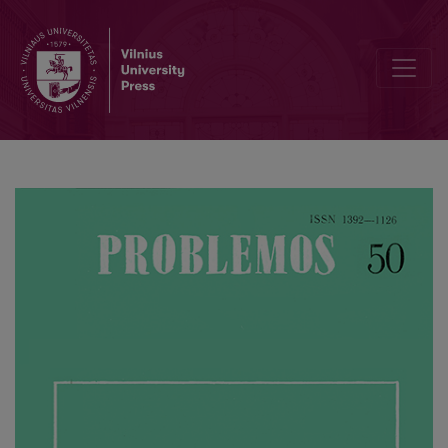
Neomonadological Interpretation of the Worldview of Natural Scie