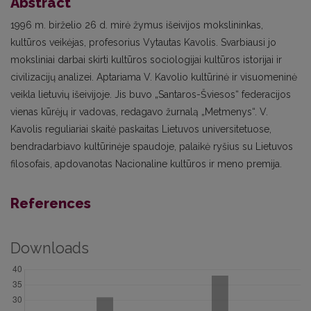
Abstract
1996 m. birželio 26 d. mirė žymus išeivijos mokslininkas,
kultūros veikėjas, profesorius Vytautas Kavolis. Svarbiausi jo
moksliniai darbai skirti kultūros sociologijai kultūros istorijai ir
civilizacijų analizei. Aptariama V. Kavolio kultūrinė ir visuomeninė
veikla lietuvių išeivijoje. Jis buvo „Santaros-Šviesos“ federacijos
vienas kūrėjų ir vadovas, redagavo žurnalą „Metmenys“. V.
Kavolis reguliariai skaitė paskaitas Lietuvos universitetuose,
bendradarbiavo kultūrinėje spaudoje, palaikė ryšius su Lietuvos
filosofais, apdovanotas Nacionaline kultūros ir meno premija.
References
Downloads