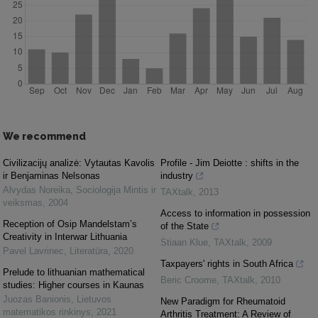
We recommend
Civilizacijų analizė: Vytautas Kavolis
Profile - Jim Deiotte : shifts in the
ir Benjaminas Nelsonas
industry
Alvydas Noreika
,
Sociologija Mintis ir
TAXtalk
,
2013
veiksmas
,
2004
Access to information in possession
Reception of Osip Mandelstam’s
of the State
Creativity in Interwar Lithuania
Stiaan Klue
,
TAXtalk
,
2009
Pavel Lavrinec
,
Literatūra
,
2020
Taxpayers' rights in South Africa
Prelude to lithuanian mathematical
Beric Croome
,
TAXtalk
,
2010
studies: Higher courses in Kaunas
Juozas Banionis
,
Lietuvos
New Paradigm for Rheumatoid
matematikos rinkinys
,
2021
Arthritis Treatment: A Review of