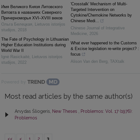
'Crosstalk' Mechanism of Multi-
Имя Великого Князя Литовского
Targeted Intervention on
Витовта в названиях Северного
Cytokine/Chemokine Networks by
Причерноморья XVI–XVIII веков
Chinese Medi...
Ольга Белецкая
,
Lietuvos istorijos
Chinese Journal of Integrative
studijos
,
2018
Medicine
,
2026
The Fate of Psychology in Lithuanian
What ever happened to the Customs
Higher Education Institutions during
& Excise legislation re-write project? :
World War II
focus
Ignė Rasickaitė
,
Lietuvos istorijos
Alison Van den Berg
,
TAXtalk
studijos
,
2022
Powered by
Most read articles by the same author(s)
Arvydas Šliogeris,
New Theses
,
Problemos: Vol. 17 (1976):
Problemos
<<
<
1
2
3