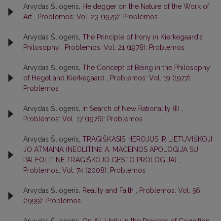
Arvydas Šliogeris,
Heidegger on the Nature of the Work of
Art
,
Problemos: Vol. 23 (1979): Problemos
Arvydas Šliogeris,
The Principle of Irony in Kierkegaard’s
Philosophy
,
Problemos: Vol. 21 (1978): Problemos
Arvydas Šliogeris,
The Concept of Being in the Philosophy
of Hegel and Kierkegaard
,
Problemos: Vol. 19 (1977):
Problemos
Arvydas Šliogeris,
In Search of New Rationality (II)
,
Problemos: Vol. 17 (1976): Problemos
Arvydas Šliogeris,
TRAGIŠKASIS HEROJUS IR LIETUVIŠKOJI
JO ATMAINA (NEOLITINĖ A. MACEINOS APOLOGIJA SU
PALEOLITINE TRAGIŠKOJO GESTO PROLOGIJA)
,
Problemos: Vol. 74 (2008): Problemos
Arvydas Šliogeris,
Reality and Faith
,
Problemos: Vol. 56
(1999): Problemos
Arvydas Šliogeris,
On All-Unity in the Process of Cognition