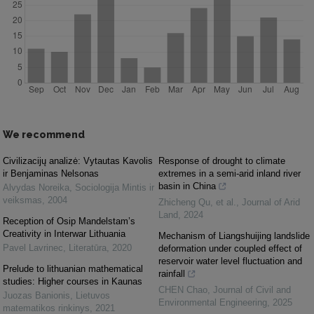
We recommend
Civilizacijų analizė: Vytautas Kavolis
Response of drought to climate
ir Benjaminas Nelsonas
extremes in a semi-arid inland river
basin in China
Alvydas Noreika
,
Sociologija Mintis ir
veiksmas
,
2004
Zhicheng Qu, et al.
,
Journal of Arid
Land
,
2024
Reception of Osip Mandelstam’s
Creativity in Interwar Lithuania
Mechanism of Liangshuijing landslide
Pavel Lavrinec
,
Literatūra
,
2020
deformation under coupled effect of
reservoir water level fluctuation and
Prelude to lithuanian mathematical
rainfall
studies: Higher courses in Kaunas
CHEN Chao
,
Journal of Civil and
Juozas Banionis
,
Lietuvos
Environmental Engineering
,
2025
matematikos rinkinys
,
2021