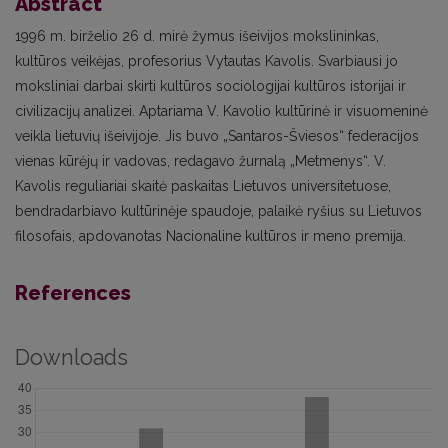
Abstract
1996 m. birželio 26 d. mirė žymus išeivijos mokslininkas,
kultūros veikėjas, profesorius Vytautas Kavolis. Svarbiausi jo
moksliniai darbai skirti kultūros sociologijai kultūros istorijai ir
civilizacijų analizei. Aptariama V. Kavolio kultūrinė ir visuomeninė
veikla lietuvių išeivijoje. Jis buvo „Santaros-Šviesos“ federacijos
vienas kūrėjų ir vadovas, redagavo žurnalą „Metmenys“. V.
Kavolis reguliariai skaitė paskaitas Lietuvos universitetuose,
bendradarbiavo kultūrinėje spaudoje, palaikė ryšius su Lietuvos
filosofais, apdovanotas Nacionaline kultūros ir meno premija.
References
Downloads