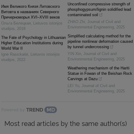
Unconfined compressive strength of
Имя Великого Князя Литовского
phosphogypsum/lignin solidified lead
Витовта в названиях Северного
contaminated soil
Причерноморья XVI–XVIII веков
ZHAO Zhi
,
Journal of Civil and
Ольга Белецкая
,
Lietuvos istorijos
Environmental Engineering
,
2025
studijos
,
2018
Simplified calculating method for the
The Fate of Psychology in Lithuanian
pipeline nonlinear deformation caused
Higher Education Institutions during
by tunnel undercrossing
World War II
YIN Xin
,
Journal of Civil and
Ignė Rasickaitė
,
Lietuvos istorijos
Environmental Engineering
,
2025
studijos
,
2022
Weathering mechanism of the Hariti
Statue in Fowan of the Beishan Rock
Carvings at Dazu
LEI Yu
,
Journal of Civil and
Environmental Engineering
,
2025
Powered by
Most read articles by the same author(s)