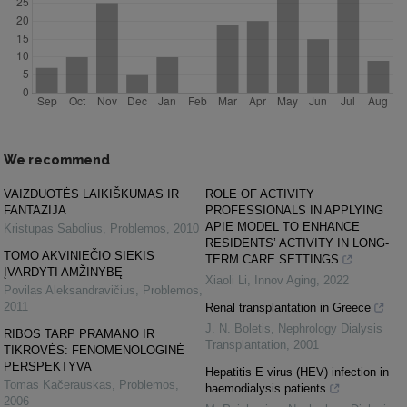
We recommend
VAIZDUOTĖS LAIKIŠKUMAS IR
ROLE OF ACTIVITY
FANTAZIJA
PROFESSIONALS IN APPLYING
APIE MODEL TO ENHANCE
Kristupas Sabolius
,
Problemos
,
2010
RESIDENTS’ ACTIVITY IN LONG-
TOMO AKVINIEČIO SIEKIS
TERM CARE SETTINGS
ĮVARDYTI AMŽINYBĘ
Xiaoli Li
,
Innov Aging
,
2022
Povilas Aleksandravičius
,
Problemos
,
2011
Renal transplantation in Greece
J. N. Boletis
,
Nephrology Dialysis
RIBOS TARP PRAMANO IR
Transplantation
,
2001
TIKROVĖS: FENOMENOLOGINĖ
PERSPEKTYVA
Hepatitis E virus (HEV) infection in
Tomas Kačerauskas
,
Problemos
,
haemodialysis patients
2006