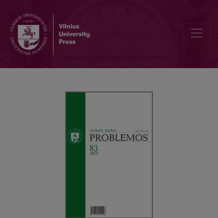
APIE LAIKO IR AMŽINYBĖS DIALOGĄ