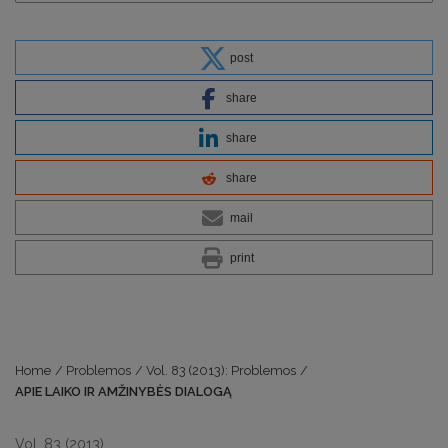
post
share
share
share
mail
print
Home
/
Problemos
/
Vol. 83 (2013): Problemos
/
APIE LAIKO IR AMŽINYBĖS DIALOGĄ
Vol. 83 (2013)