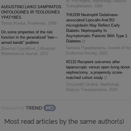
M. Psichogiou
,
Nephrology Dialysis
Transplantation
,
1996
AUGUSTINO LAIKO SAMPRATOS
ONTOLOGINĖS IR TEOLOGINĖS
THU339 Neutrophil Gelatinase-
YPATYBĖS
associated Lipocalin And B2-
Tomas Kiauka
,
Problemos
,
2006
microglobulin May Reflect Early
Diabetic Nephropathy In
On some properties of the risk
Asymptomatic Patients With Type 1
function in the generalized “two—
Diabetes
armed bandit” problem
Nektaria Papadopoulou
,
Journal of the
Донатас Сургайлис
,
Lithuanian
Endocrine Society
,
2023
Mathematical Journal
,
1972
#2132 Recipient outcomes after
laparoscopic versus open living donor
nephrectomy: a propensity score-
matched cohort study
Chrysanthi Skalioti
,
Nephrology
Dialysis Transplantation
,
2024
Powered by
Most read articles by the same author(s)