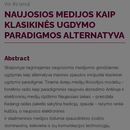
Vol. 83 (2013)
NAUJOSIOS MEDIJOS KAIP
KLASIKINĖS UGDYMO
PARADIGMOS ALTERNATYVA
Abstract
Straipsnyje nagrinėjamas naujosiomis medijomis grindžiamas
ugdymas kaip alternatyva masinės spaudos inicijuotai klasikinei
ugdymo paradigmai. Tiriama dviejų medijų filosofijos modelių –
fonetinio rašto kaip paradigminės naujovės atsiradimo Antikoje ir
elektroninių medijų išplitimo Naujausiais laikais – priešstata.
Kadangi raštas pakeitė sakytinę tradiciją, spauda – rašymo ranka
kultūrą, o naujosios elektroninės
ir skaitmeninės medijos išstumia spausdintinio žodžio
dominavimą, kiekviena iš šių komunikacijos technologijų