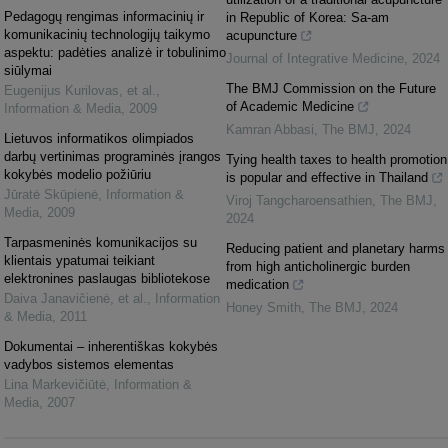
Pedagogų rengimas informacinių ir
in Republic of Korea: Sa-am
komunikacinių technologijų taikymo
acupuncture
aspektu: padėties analizė ir tobulinimo
Journal of Integrative Medicine
,
2024
siūlymai
The BMJ Commission on the Future
Eugenijus Kurilovas, et al.
,
of Academic Medicine
Information & Media
,
2009
Kamran Abbasi
,
The BMJ
,
2024
Lietuvos informatikos olimpiados
darbų vertinimas programinės įrangos
Tying health taxes to health promotion
kokybės modelio požiūriu
is popular and effective in Thailand
Jūratė Skūpienė
,
Information &
Viroj Tangcharoensathien
,
The BMJ
,
Media
,
2009
2024
Tarpasmeninės komunikacijos su
Reducing patient and planetary harms
klientais ypatumai teikiant
from high anticholinergic burden
elektronines paslaugas bibliotekose
medication
Daiva Janavičienė, et al.
,
Information
Honey Smith
,
The BMJ
,
2024
& Media
,
2011
Dokumentai – inherentiškas kokybės
vadybos sistemos elementas
Lina Markevičiūtė
,
Information &
Media
,
2007