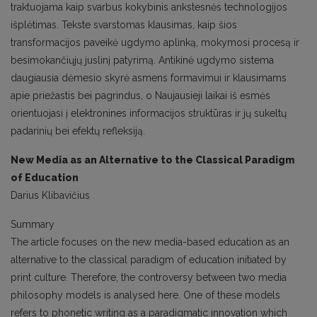
traktuojama kaip svarbus kokybinis ankstesnės technologijos
išplėtimas. Tekste svarstomas klausimas, kaip šios
transformacijos paveikė ugdymo aplinką, mokymosi procesą ir
besimokančiųjų juslinį patyrimą. Antikinė ugdymo sistema
daugiausia dėmesio skyrė asmens formavimui ir klausimams
apie priežastis bei pagrindus, o Naujausieji laikai iš esmės
orientuojasi į elektronines informacijos struktūras ir jų sukeltų
padarinių bei efektų refleksiją.
New Media as an Alternative to the Classical Paradigm
of Education
Darius Klibavičius
Summary
The article focuses on the new media-based education as an
alternative to the classical paradigm of education initiated by
print culture. Therefore, the controversy between two media
philosophy models is analysed here. One of these models
refers to phonetic writing as a paradigmatic innovation which