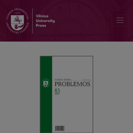
NAUJOSIOS MEDIJOS KAIP KLASIKINĖS UGDYMO PARADIGMOS A