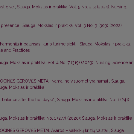
just give
,
Slauga. Mokslas ir praktika: Vol. 5 No. 2-3 (2024): Nursing.
y presence
,
Slauga. Mokslas ir praktika: Vol. 3 No. 9 (309) (2022):
 harmonija ir balansas, kurio turime siekti
,
Slauga. Mokslas ir praktika:
ce and Practices
auga. Mokslas ir praktika: Vol. 4 No. 7 (319) (2023): Nursing. Science a
MOCINĖS GEROVĖS METAI. Namai ne visuomet yra namai
,
Slauga.
auga. Mokslas ir praktika
l balance after the holidays?
,
Slauga. Mokslas ir praktika: No. 1 (241)
uga. Mokslas ir praktika: No. 1 (277) (2020): Slauga. Mokslas ir praktika
OCINĖS GEROVĖS METAI. Ašaros – vaikiškų krizių vaistai
,
Slauga.