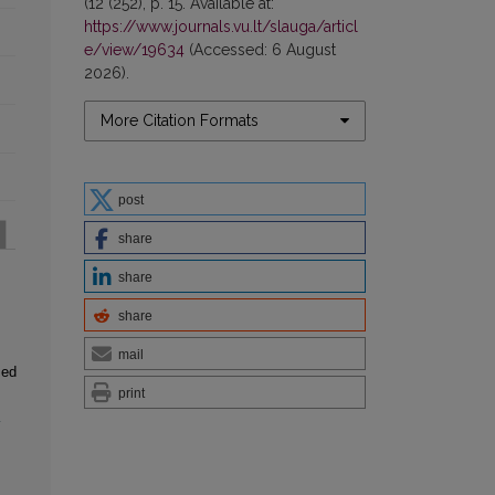
(12 (252), p. 15. Available at:
https://www.journals.vu.lt/slauga/articl
e/view/19634
(Accessed: 6 August
2026).
More Citation Formats
post
share
share
share
mail
sed
print
1