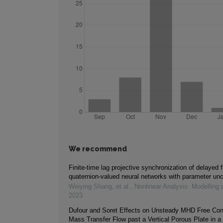
We recommend
Finite-time lag projective synchronization of delayed f
quaternion-valued neural networks with parameter unc
Weiying Shang, et al.
,
Nonlinear Analysis: Modelling 
2023
Dufour and Soret Effects on Unsteady MHD Free Con
Mass Transfer Flow past a Vertical Porous Plate in a