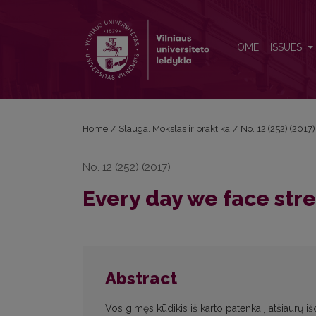
Every day we face stress
HOME
ISSUES
Home
/
Slauga. Mokslas ir praktika
/
No. 12 (252) (2017
No. 12 (252) (2017)
Every day we face stre
Abstract
Vos gimęs kūdikis iš karto patenka į atšiaurų iš