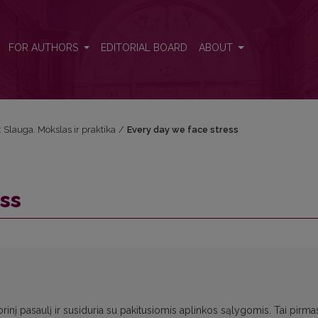
FOR AUTHORS
EDITORIAL BOARD
ABOUT
): Slauga. Mokslas ir praktika
/
Every day we face stress
ss
orinį pasaulį ir susiduria su pakitusiomis aplinkos sąlygomis. Tai pirma