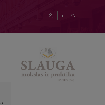
LT
sis