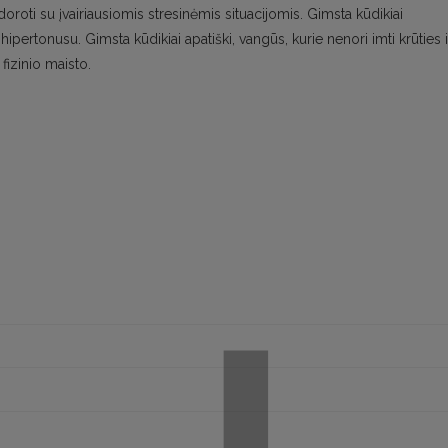
oroti su įvairiausiomis stresinėmis situacijomis. Gimsta kūdikiai
hipertonusu. Gimsta kūdikiai apatiški, vangūs, kurie nenori imti krūties i
fizinio maisto.