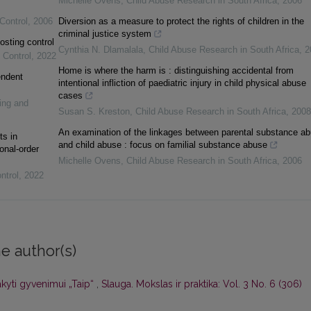
Michelle Ovens
,
Child Abuse Research in South Africa
,
2006
Control
,
2006
Diversion as a measure to protect the rights of children in the
criminal justice system
osting control
Cynthia N. Dlamalala
,
Child Abuse Research in South Africa
,
2
 Control
,
2022
Home is where the harm is : distinguishing accidental from
endent
intentional infliction of paediatric injury in child physical abuse
cases
ing and
Susan S. Kreston
,
Child Abuse Research in South Africa
,
2008
An examination of the linkages between parental substance a
ts in
and child abuse : focus on familial substance abuse
onal-order
Michelle Ovens
,
Child Abuse Research in South Africa
,
2006
ntrol
,
2022
e author(s)
akyti gyvenimui „Taip“
,
Slauga. Mokslas ir praktika: Vol. 3 No. 6 (306)