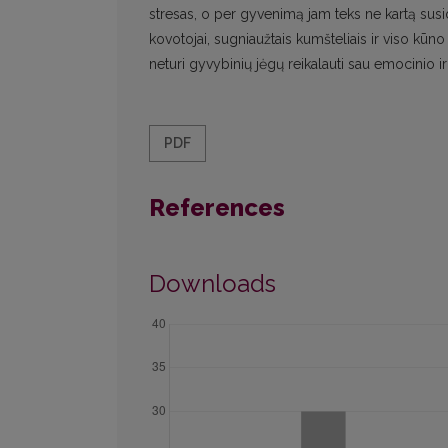
stresas, o per gyvenimą jam teks ne kartą susid
kovotojai, sugniaužtais kumšteliais ir viso kūno 
neturi gyvybinių jėgų reikalauti sau emocinio ir 
PDF
References
Downloads