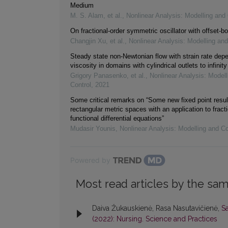
Medium
M. S. Alam, et al.
,
Nonlinear Analysis: Modelling and 
On fractional-order symmetric oscillator with offset-bo
Changjin Xu, et al.
,
Nonlinear Analysis: Modelling and
Steady state non-Newtonian flow with strain rate dep
viscosity in domains with cylindrical outlets to infinity
Grigory Panasenko, et al.
,
Nonlinear Analysis: Modell
Control
,
2021
Some critical remarks on “Some new fixed point resul
rectangular metric spaces with an application to fracti
functional differential equations”
Mudasir Younis
,
Nonlinear Analysis: Modelling and Co
Powered by
Most read articles by the sam
Daiva Žukauskienė, Rasa Nasutavičienė,
S
(2022): Nursing. Science and Practices