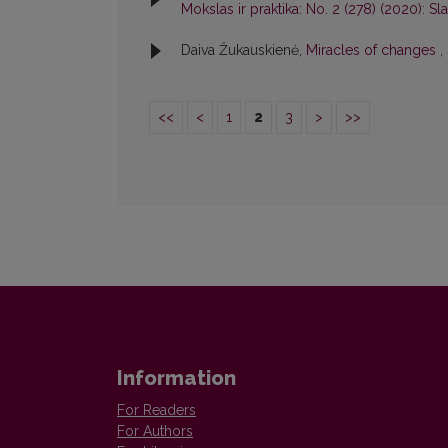
Mokslas ir praktika: No. 2 (278) (2020): Sl
Daiva Žukauskienė,
Miracles of changes
,
<<
<
1
2
3
>
>>
Information
For Readers
For Authors