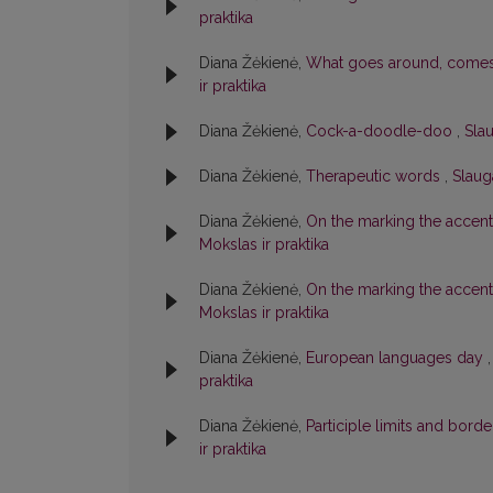
praktika
Diana Žėkienė,
What goes around, come
ir praktika
Diana Žėkienė,
Cock-a-doodle-doo
,
Slau
Diana Žėkienė,
Therapeutic words
,
Slauga
Diana Žėkienė,
On the marking the accen
Mokslas ir praktika
Diana Žėkienė,
On the marking the accen
Mokslas ir praktika
Diana Žėkienė,
European languages day
praktika
Diana Žėkienė,
Participle limits and bord
ir praktika