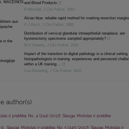
A. MACEINOS
and Blood Products
R Mitchell
,
J Clin Pathol
,
1982
Alcian blue: reliable rapid method for marking resection margin
Wörtern aus
P J Birch
,
J Clin Pathol
,
1990
 Sprache
Distribution of cervical glandular intraepithelial neoplasia: are
hysterectomy specimens sampled appropriately?
e in the
M K Heatley
,
J Clin Pathol
,
2002
Impact of the transition to digital pathology in a clinical setting
histopathologists in training: experiences and perceived challe
rurgijoje
within a UK training ...
Lisa Browning
,
J Clin Pathol
,
2022
e author(s)
las ir praktika: No. 4 (244) (2017): Slauga. Mokslas ir praktika
ord
,
Slauga. Mokslas ir praktika: No. 5 (245) (2017): Slauga. Mokslas ir