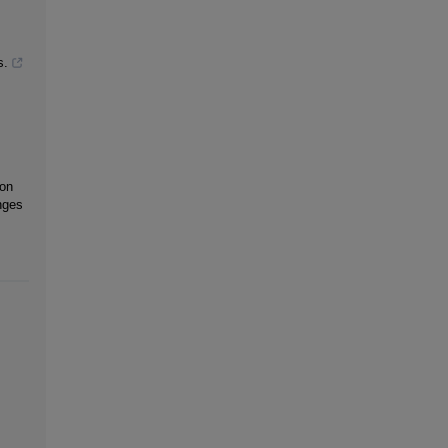
s.
 on
nges