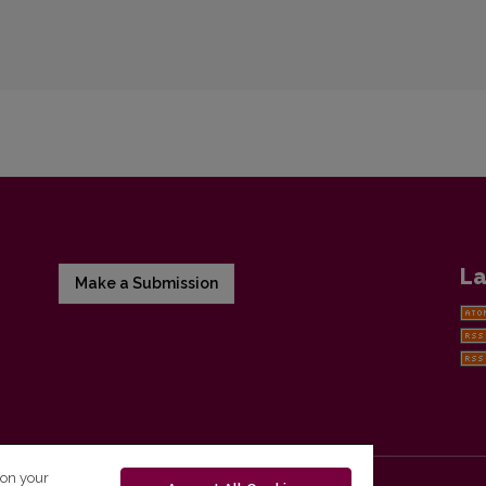
La
Make a Submission
 on your