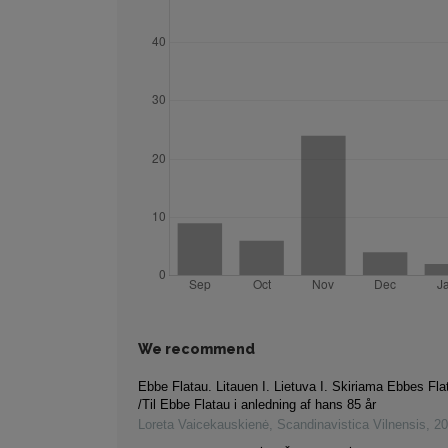
We recommend
Ebbe Flatau. Litauen I. Lietuva I. Skiriama Ebbes Fla
/Til Ebbe Flatau i anledning af hans 85 år
Loreta Vaicekauskienė
,
Scandinavistica Vilnensis
,
20