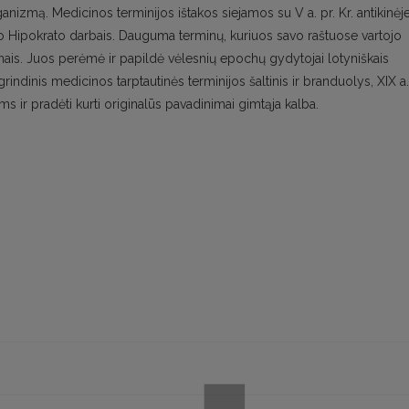
ganizmą. Medicinos terminijos ištakos siejamos su V a. pr. Kr. antikinėj
o Hipokrato darbais. Dauguma terminų, kuriuos savo raštuose vartojo
inais. Juos perėmė ir papildė vėlesnių epochų gydytojai lotyniškais
grindinis medicinos tarptautinės terminijos šaltinis ir branduolys, XIX a.
s ir pradėti kurti originalūs pavadinimai gimtąja kalba.