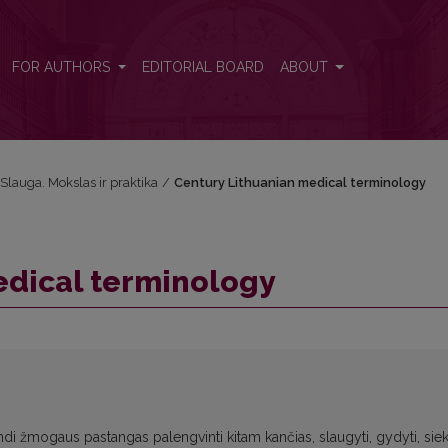
FOR AUTHORS
EDITORIAL BOARD
ABOUT
: Slauga. Mokslas ir praktika
/
Century Lithuanian medical terminology
edical terminology
pindi žmogaus pastangas palengvinti kitam kančias, slaugyti, gydyti, siek