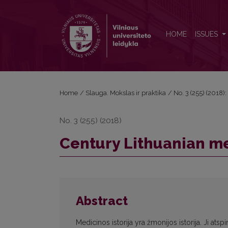
Century Lithuanian medical terminology
HOME
ISSUES
Home
/
Slauga. Mokslas ir praktika
/
No. 3 (255) (2018)
No. 3 (255) (2018)
Century Lithuanian m
Abstract
Medicinos istorija yra žmonijos istorija. Ji ats