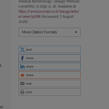
medical terminology”,
Slauga. Mokslas
ir praktika
, (3 (255), p. 16. Available at:
https://www.journals.vu.lt/slauga/articl
e/view/19788
(Accessed: 7 August
2026).
More Citation Formats
post
share
share
share
mail
print
od