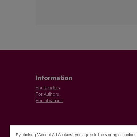
Information
For Readers
For Authors
For Librarians
By clicking “Accept All Cookies”, you agree to the storing of cookies