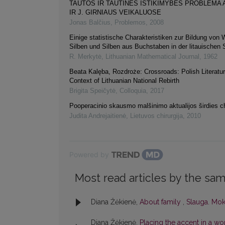
TAUTOS IR TAUTINĖS IŠTIKIMYBĖS PROBLEMA 
IR J. GIRNIAUS VEIKALUOSE
Jonas Balčius
,
Problemos
,
2008
Einige statistische Charakteristiken zur Bildung von 
Silben und Silben aus Buchstaben in der litauischen
R. Merkytė
,
Lithuanian Mathematical Journal
,
1962
Beata Kalęba, Rozdroże: Crossroads: Polish Literatur
Context of Lithuanian National Rebirth
Brigita Speičytė
,
Colloquia
,
2017
Pooperacinio skausmo malšinimo aktualijos širdies chi
Judita Andrejaitienė
,
Lietuvos chirurgija
,
2010
Powered by
Most read articles by the sam
Diana Žėkienė,
About family
,
Slauga. Moks
Diana Žėkienė,
Placing the accent in a w