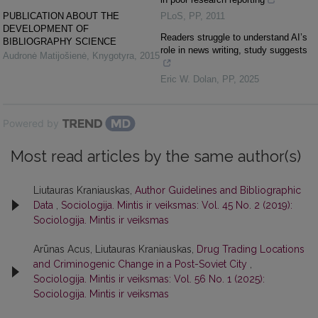
PUBLICATION ABOUT THE
PLoS
,
PP
,
2011
DEVELOPMENT OF
Readers struggle to understand AI’s
BIBLIOGRAPHY SCIENCE
role in news writing, study suggests
Audronė Matijošienė
,
Knygotyra
,
2015
Eric W. Dolan
,
PP
,
2025
Powered by
Most read articles by the same author(s)
Liutauras Kraniauskas,
Author Guidelines and Bibliographic
Data
,
Sociologija. Mintis ir veiksmas: Vol. 45 No. 2 (2019):
Sociologija. Mintis ir veiksmas
Arūnas Acus, Liutauras Kraniauskas,
Drug Trading Locations
and Criminogenic Change in a Post-Soviet City
,
Sociologija. Mintis ir veiksmas: Vol. 56 No. 1 (2025):
Sociologija. Mintis ir veiksmas