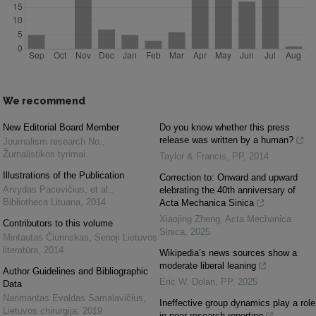
We recommend
New Editorial Board Member
Do you know whether this press
release was written by a human?
Journalism research No.
,
Žurnalistikos tyrimai
Taylor & Francis
,
PP
,
2014
Illustrations of the Publication
Correction to: Onward and upward
Arvydas Pacevičius, et al.
,
elebrating the 40th anniversary of
Bibliotheca Lituana
,
2014
Acta Mechanica Sinica
Xiaojing Zheng
,
Acta Mechanica
Contributors to this volume
Sinica
,
2025
Mintautas Čiurinskas
,
Senoji Lietuvos
literatūra
,
2014
Wikipedia’s news sources show a
moderate liberal leaning
Author Guidelines and Bibliographic
Eric W. Dolan
,
PP
,
2025
Data
Narimantas Evaldas Samalavičius
,
Ineffective group dynamics play a role
Lietuvos chirurgija
,
2019
in poor research reporting