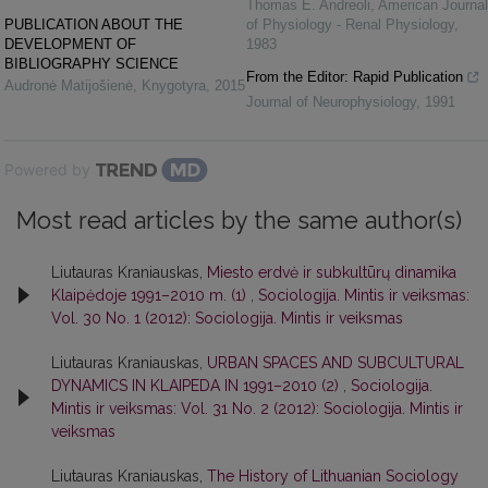
Thomas E. Andreoli
,
American Journal
PUBLICATION ABOUT THE
of Physiology - Renal Physiology
,
DEVELOPMENT OF
1983
BIBLIOGRAPHY SCIENCE
From the Editor: Rapid Publication
Audronė Matijošienė
,
Knygotyra
,
2015
Journal of Neurophysiology
,
1991
Powered by
Most read articles by the same author(s)
Liutauras Kraniauskas,
Miesto erdvė ir subkultūrų dinamika
Klaipėdoje 1991–2010 m. (1)
,
Sociologija. Mintis ir veiksmas:
Vol. 30 No. 1 (2012): Sociologija. Mintis ir veiksmas
Liutauras Kraniauskas,
URBAN SPACES AND SUBCULTURAL
DYNAMICS IN KLAIPEDA IN 1991–2010 (2)
,
Sociologija.
Mintis ir veiksmas: Vol. 31 No. 2 (2012): Sociologija. Mintis ir
veiksmas
Liutauras Kraniauskas,
The History of Lithuanian Sociology