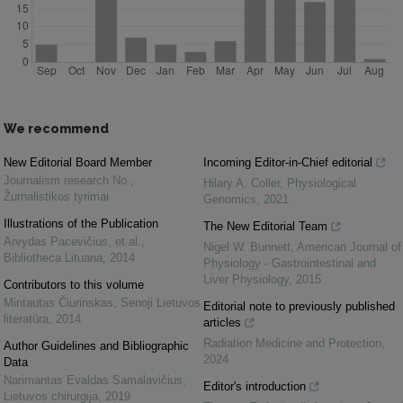
We recommend
New Editorial Board Member
Incoming Editor-in-Chief editorial
Journalism research No.
,
Hilary A. Coller
,
Physiological
Žurnalistikos tyrimai
Genomics
,
2021
Illustrations of the Publication
The New Editorial Team
Arvydas Pacevičius, et al.
,
Nigel W. Bunnett
,
American Journal of
Bibliotheca Lituana
,
2014
Physiology - Gastrointestinal and
Liver Physiology
,
2015
Contributors to this volume
Mintautas Čiurinskas
,
Senoji Lietuvos
Editorial note to previously published
literatūra
,
2014
articles
Radiation Medicine and Protection
,
Author Guidelines and Bibliographic
2024
Data
Narimantas Evaldas Samalavičius
,
Editor's introduction
Lietuvos chirurgija
,
2019