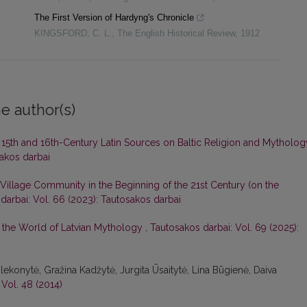
The First Version of Hardyng's Chronicle
KINGSFORD, C. L.
,
The English Historical Review
,
1912
e author(s)
f 15th and 16th-Century Latin Sources on Baltic Religion and Mytholo
sakos darbai
n Village Community in the Beginning of the 21st Century (on the
darbai: Vol. 66 (2023): Tautosakos darbai
the World of Latvian Mythology
,
Tautosakos darbai: Vol. 69 (2025):
Šlekonytė, Gražina Kadžytė, Jurgita Ūsaitytė, Lina Būgienė, Daiva
 Vol. 48 (2014)