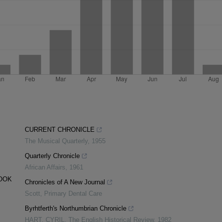
CURRENT CHRONICLE
The Musical Quarterly
,
1955
Quarterly Chronicle
African Affairs
,
1961
BOOK
Chronicles of A New Journal
Scott
,
Primary Dental Care
Byrhtferth's Northumbrian Chronicle
HART, CYRIL
,
The English Historical Review
,
1982