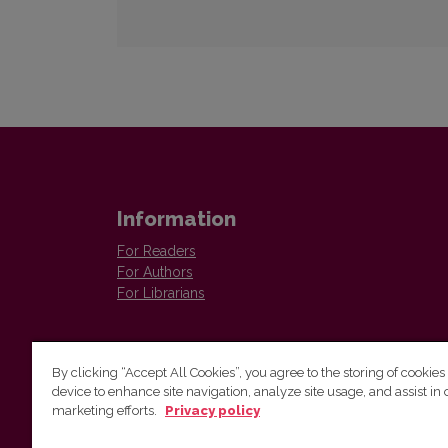
Information
For Readers
For Authors
For Librarians
By clicking “Accept All Cookies”, you agree to the storing of cookies
device to enhance site navigation, analyze site usage, and assist in 
marketing efforts.
Privacy policy
The Institute of Lithuanian Literature and Folklore /
Lietuvių literatūros ir tautosakos institutas