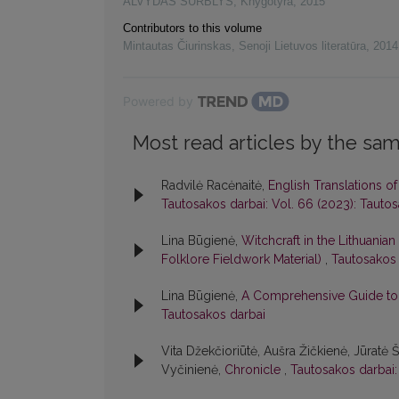
ALVYDAS SURBLYS
,
Knygotyra
,
2015
Contributors to this volume
Mintautas Čiurinskas
,
Senoji Lietuvos literatūra
,
2014
Powered by
Most read articles by the sam
Radvilė Racėnaitė,
English Translations o
Tautosakos darbai: Vol. 66 (2023): Tauto
Lina Būgienė,
Witchcraft in the Lithuania
Folklore Fieldwork Material)
,
Tautosakos 
Lina Būgienė,
A Comprehensive Guide to 
Tautosakos darbai
Vita Džekčioriūtė, Aušra Žičkienė, Jūratė 
Vyčinienė,
Chronicle
,
Tautosakos darbai: