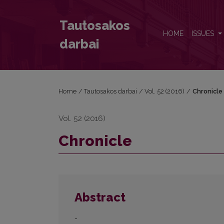
Chronicle
Tautosakos
HOME
ISSUES
darbai
Home
/
Tautosakos darbai
/
Vol. 52 (2016)
/
Chronicle
Vol. 52 (2016)
Chronicle
Abstract
-