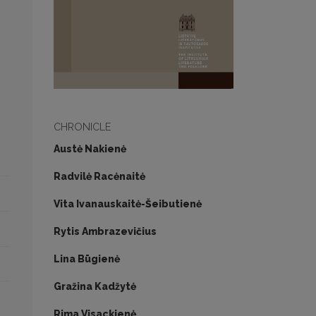
CHRONICLE
Austė Nakienė
Radvilė Racėnaitė
Vita Ivanauskaitė-Šeibutienė
Rytis Ambrazevičius
Lina Būgienė
Gražina Kadžytė
Rima Visackienė