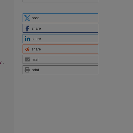
post
share
share
share
mail
gy
,
print