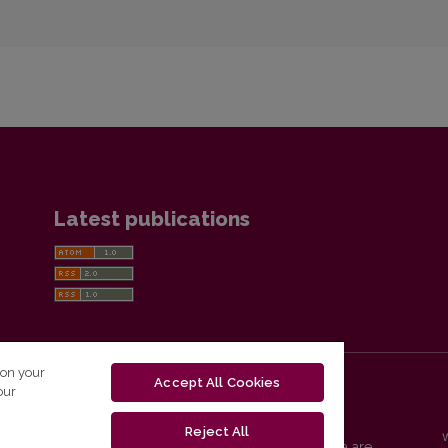
Latest publications
 on your
Accept All Cookies
our
Reject All
Vilnius University Press platform and metadata are