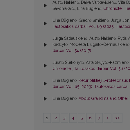
Austė Nakienė, Daiva Vaitkevičienė, Vita 
Savoniakaitė, Lina Būgienė,
Chronicle
,
Ta
Lina Būgienė, Giedrė Šmitienė, Jurga Jon
Tautosakos darbai: Vol. 69 (2025): Tautos
Jurga Sadauskienė, Austė Nakienė, Rytis 
Kadžytė, Modesta Liugaitė-Černiauskienė, 
darbai: Vol. 54 (2017)
Jūratė Šlekonytė, Asta Skujytė-Razmienė,
Chronicle
,
Tautosakos darbai: Vol. 56 (2
Lina Būgienė,
Keturioliktieji „Profesoriau
darbai: Vol. 65 (2023): Tautosakos darbai
Lina Būgienė,
About Grandma and Other
1
2
3
4
5
6
7
>
>>