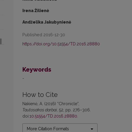
Irena Žilienė
Andželika Jakubynienė
Published 2016-12-30
https://doi.org/10.51554/TD.2016.28880
Keywords
-
How to Cite
Nakienė, A. (2016) “Chronicle”,
Tautosakos darbai
, 52, pp. 276–306.
doi:
10.51554/TD.2016.28880
.
More Citation Formats