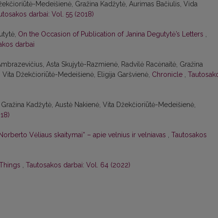
Džekčioriūtė-Medeišienė, Gražina Kadžytė, Aurimas Bačiulis, Vida
utosakos darbai: Vol. 55 (2018)
utytė,
On the Occasion of Publication of Janina Degutytė’s Letters
,
akos darbai
Ambrazevičius, Asta Skujytė-Razmienė, Radvilė Racėnaitė, Gražina
Vita Džekčioriūtė-Medeišienė, Eligija Garšvienė,
Chronicle
,
Tautosak
 Gražina Kadžytė, Austė Nakienė, Vita Džekčioriūtė-Medeišienė,
018)
s Norberto Vėliaus skaitymai“ – apie velnius ir velniavas
,
Tautosakos
 Things
,
Tautosakos darbai: Vol. 64 (2022)