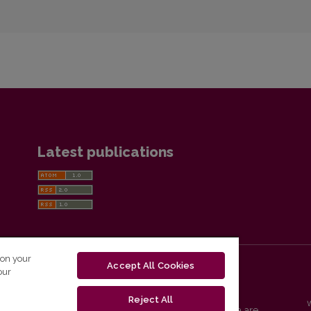
Latest publications
 on your
Accept All Cookies
our
Reject All
Vilnius University Press platform and metadata are