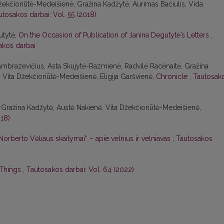
Džekčioriūtė-Medeišienė, Gražina Kadžytė, Aurimas Bačiulis, Vida
utosakos darbai: Vol. 55 (2018)
utytė,
On the Occasion of Publication of Janina Degutytė’s Letters
,
akos darbai
Ambrazevičius, Asta Skujytė-Razmienė, Radvilė Racėnaitė, Gražina
Vita Džekčioriūtė-Medeišienė, Eligija Garšvienė,
Chronicle
,
Tautosak
 Gražina Kadžytė, Austė Nakienė, Vita Džekčioriūtė-Medeišienė,
018)
s Norberto Vėliaus skaitymai“ – apie velnius ir velniavas
,
Tautosakos
 Things
,
Tautosakos darbai: Vol. 64 (2022)