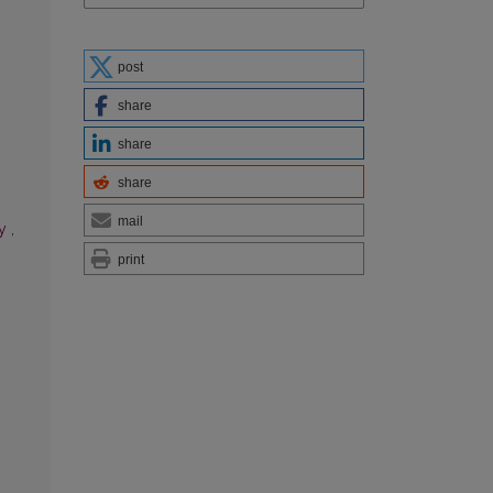
post
share
share
share
mail
gy
,
print