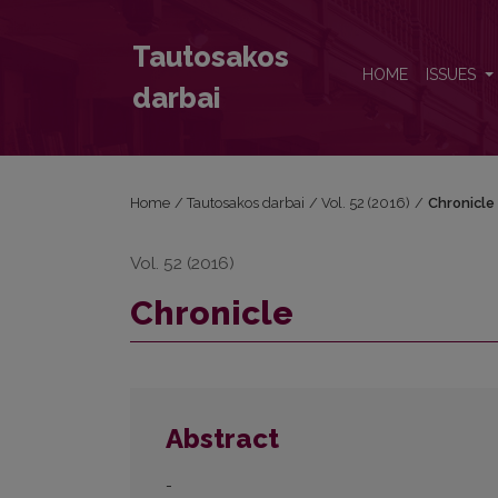
Chronicle
Tautosakos
HOME
ISSUES
darbai
Home
/
Tautosakos darbai
/
Vol. 52 (2016)
/
Chronicle
Vol. 52 (2016)
Chronicle
Abstract
-