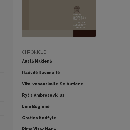
CHRONICLE
Austė Nakienė
Radvilė Racėnaitė
Vita Ivanauskaitė-Šeibutienė
Rytis Ambrazevičius
Lina Būgienė
Gražina Kadžytė
Rima Visackienė