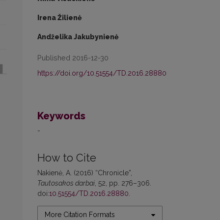
Irena Žilienė
Andželika Jakubynienė
Published 2016-12-30
https://doi.org/10.51554/TD.2016.28880
Keywords
-
How to Cite
Nakienė, A. (2016) “Chronicle”,
Tautosakos darbai
, 52, pp. 276–306.
doi:
10.51554/TD.2016.28880
.
More Citation Formats