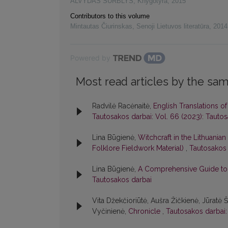
ALVYDAS SURBLYS
,
Knygotyra
,
2015
Contributors to this volume
Mintautas Čiurinskas
,
Senoji Lietuvos literatūra
,
2014
Powered by
Most read articles by the sam
Radvilė Racėnaitė,
English Translations o
Tautosakos darbai: Vol. 66 (2023): Tauto
Lina Būgienė,
Witchcraft in the Lithuania
Folklore Fieldwork Material)
,
Tautosakos 
Lina Būgienė,
A Comprehensive Guide to 
Tautosakos darbai
Vita Džekčioriūtė, Aušra Žičkienė, Jūratė 
Vyčinienė,
Chronicle
,
Tautosakos darbai: