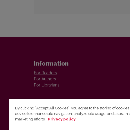
Information
For Readers
For Authors
For Librarians
By clicking “Accept All Cookies”, you agree to the storing of cookies
device to enhance site navigation, analyze site usage, and assist in 
marketing efforts.
Privacy policy
The Institute of Lithuanian Literature and Folklore /
Lietuvių literatūros ir tautosakos institutas