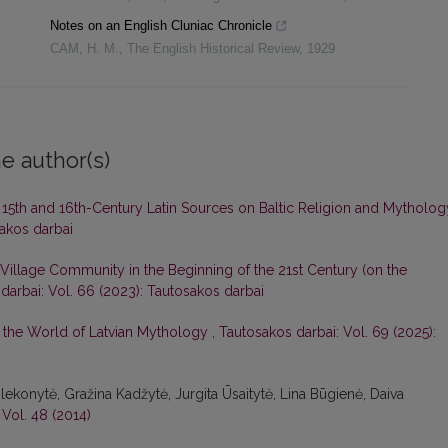
Notes on an English Cluniac Chronicle
CAM, H. M.
,
The English Historical Review
,
1929
e author(s)
f 15th and 16th-Century Latin Sources on Baltic Religion and Mytholo
sakos darbai
n Village Community in the Beginning of the 21st Century (on the
darbai: Vol. 66 (2023): Tautosakos darbai
the World of Latvian Mythology
,
Tautosakos darbai: Vol. 69 (2025):
Šlekonytė, Gražina Kadžytė, Jurgita Ūsaitytė, Lina Būgienė, Daiva
 Vol. 48 (2014)