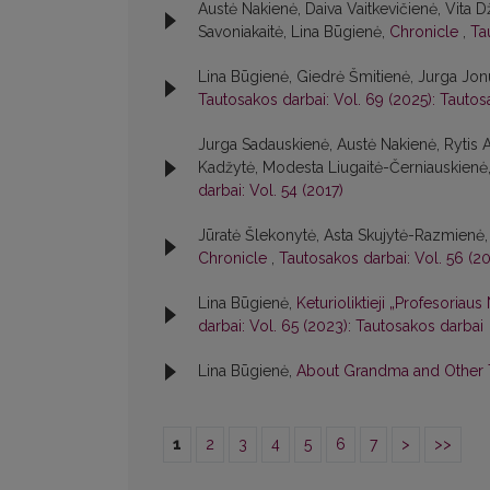
Austė Nakienė, Daiva Vaitkevičienė, Vita 
Savoniakaitė, Lina Būgienė,
Chronicle
,
Ta
Lina Būgienė, Giedrė Šmitienė, Jurga Jon
Tautosakos darbai: Vol. 69 (2025): Tautos
Jurga Sadauskienė, Austė Nakienė, Rytis 
Kadžytė, Modesta Liugaitė-Černiauskienė, 
darbai: Vol. 54 (2017)
Jūratė Šlekonytė, Asta Skujytė-Razmienė,
Chronicle
,
Tautosakos darbai: Vol. 56 (2
Lina Būgienė,
Keturioliktieji „Profesoriau
darbai: Vol. 65 (2023): Tautosakos darbai
Lina Būgienė,
About Grandma and Other
1
2
3
4
5
6
7
>
>>