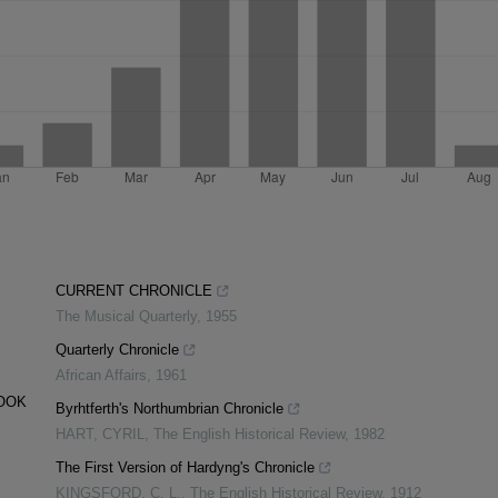
CURRENT CHRONICLE
The Musical Quarterly
,
1955
Quarterly Chronicle
African Affairs
,
1961
BOOK
Byrhtferth's Northumbrian Chronicle
HART, CYRIL
,
The English Historical Review
,
1982
The First Version of Hardyng's Chronicle
KINGSFORD, C. L.
,
The English Historical Review
,
1912