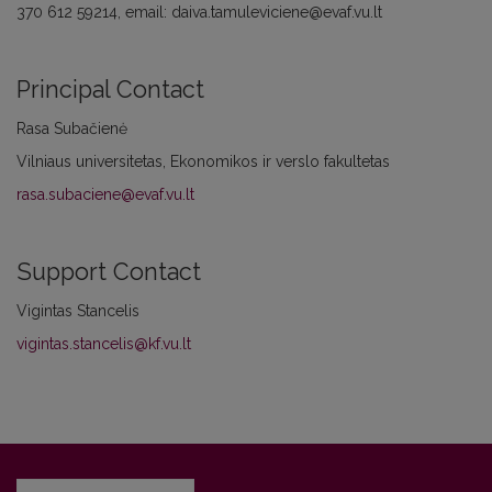
370 612 59214, email: daiva.tamuleviciene@evaf.vu.lt
Principal Contact
Rasa Subačienė
Vilniaus universitetas, Ekonomikos ir verslo fakultetas
rasa.subaciene@evaf.vu.lt
Support Contact
Vigintas Stancelis
vigintas.stancelis@kf.vu.lt