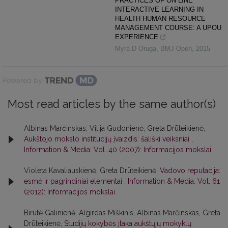
PRACTICES OF ON LINE
INTERACTIVE LEARNING IN
HEALTH HUMAN RESOURCE
MANAGEMENT COURSE: A UPOU
EXPERIENCE
Myra D Oruga
,
BMJ Open
,
2015
Powered by
Most read articles by the same author(s)
Albinas Marčinskas, Vilija Gudonienė, Greta Drūteikienė,
Aukštojo mokslo institucijų įvaizdis: šališki veiksniai
,
Information & Media: Vol. 40 (2007): Informacijos mokslai
Violeta Kavaliauskienė, Greta Drūteikienė,
Vadovo reputacija:
esmė ir pagrindiniai elementai
,
Information & Media: Vol. 61
(2012): Informacijos mokslai
Birutė Galinienė, Algirdas Miškinis, Albinas Marčinskas, Greta
Drūteikienė,
Studijų kokybės įtaka aukštųjų mokyklų