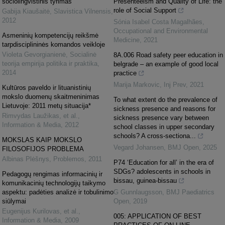
sociolingvistinis tyrimas
Presenteeism and Quality of Life: the
role of Social Support
Gabija Kiaušaitė
,
Slavistica Vilnensis
,
2012
Sónia Isabel Costa Magalhães
,
Occupational and Environmental
Asmeninių kompetencijų reikšmė
Medicine
,
2021
tarpdisciplininės komandos veikloje
Violeta Gevorgianienė
,
Socialinė
8A.006 Road safety peer education in
teorija empirija politika ir praktika
,
belgrade – an example of good local
2014
practice
Marija Markovic
,
Inj Prev
,
2021
Kultūros paveldo ir lituanistinių
mokslo duomenų skaitmeninimas
To what extent do the prevalence of
Lietuvoje: 2011 metų situacija*
sickness presence and reasons for
Rimvydas Laužikas, et al.
,
sickness presence vary between
Information & Media
,
2012
school classes in upper secondary
schools? A cross-sectiona...
MOKSLAS KAIP MOKSLO
Vegard Johansen
,
BMJ Open
,
2025
FILOSOFIJOS PROBLEMA
Albinas Plėšnys
,
Problemos
,
2011
P74 ‘Education for all’ in the era of
SDGs? adolescents in schools in
Pedagogų rengimas informacinių ir
bissau, guinea-bissau
komunikacinių technologijų taikymo
aspektu: padėties analizė ir tobulinimo
G Gunnlaugsson
,
BMJ Paediatrics
siūlymai
Open
,
2019
Eugenijus Kurilovas, et al.
,
005: APPLICATION OF BEST
Information & Media
,
2009