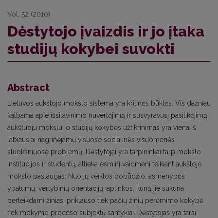
Vol. 52 (2010)
Dėstytojo įvaizdis ir jo įtaka
studijų kokybei suvokti
Abstract
Lietuvos aukštojo mokslo sistema yra kritinės būklės. Vis dažniau
kalbama apie išsilavinimo nuvertėjimą ir susvyravusį pasitikėjimą
aukštuoju mokslu, o studijų kokybės užtikrinimas yra viena iš
labiausiai nagrinėjamų visuose socialinės visuomenės
sluoksniuose problemų. Dėstytojai yra tarpininkai tarp mokslo
institucijos ir studentų, atlieka esminį vaidmenį teikiant aukštojo
mokslo paslaugas. Nuo jų veiklos pobūdžio, asmenybės
ypatumų, vertybinių orientacijų, aplinkos, kurią jie sukuria
perteikdami žinias, priklauso tiek pačių žinių perėmimo kokybė,
tiek mokymo proceso subjektų santykiai. Dėstytojas yra tarsi