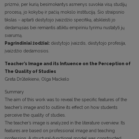
prizmė, per kurią besimokantys asmenys suvokia visą studijų
procesą, jo kokybę ir pačią mokslo instituciją. Šio straipsnio
tikslas – aptarti dėstytojo įvaizdžio specifiką, atskleisti jo
dedamąsias bei remiantis atliktu empiriniu tyrimu nustatyti jų
svarumą.
Pagrindiniai žodžiai:
dėstytojo įvaizdis, dėstytojo profesija,
įvaizdžio dedamosios.
Teacher’s Image and its Influence on the Perception of
The Quality of Studies
Greta Drūteikienė, Olga Mackelo
Summary
The aim of this work was to reveal the specific features of the
teacher’s image and to outline its effect on how students
perceive the quality of studies.
The teacher’s image is analyzed in the literature overview. Its
features are based on professional image and teaching
profession. A structural-functional model was constructed.