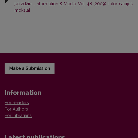
įvaizdžiui
,
Information & Media: Vol. 48 (2009): Informacijos
mokslai
Make a Submission
Information
For Readers
For Authors
For Librarians
Latest publications