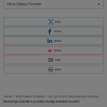
More Citation Formats
post
share
share
share
mail
print
Home
/
Information & Media
/
Vol. 52 (2010): Informacijos mokslai
/
Dėstytojo įvaizdis ir jo įtaka studijų kokybei suvokti