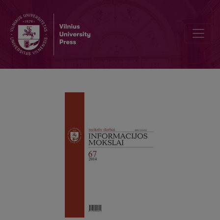
Dėstytojo įvaizdis ir jo įtaka studijų kokybei suvokti