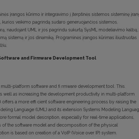
nės įrangos kūrimo ir integravimo į įterptinės sistemos sisteminę įra
a, kurios veikimo pagrindą sudaro generuojančios sistemos.
rą, naudojant UML ir jos pagrindu sukurtą SysML modeliavimo kalbą,
amą sistemą ir jos dinamiką. Programinės įrangos kūrimas iliustruotas
žiu.
 Software and Firmware Development Tool
 multi-platform software and fi rmware development tool. This
s well as increasing the development productivity in multi-platform
offers a more effi cient software engineering process by raising the
 Modeling Language (UML) and its extension Systems Modeling Langua
re formal model description, especially for real-time applications,
s of the software model and decomposition of the physical
eption is based on creation of a VoIP (Voice over IP) system.