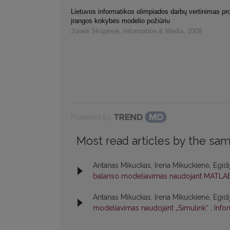
Lietuvos informatikos olimpiados darbų vertinimas p
įrangos kokybės modelio požiūriu
Jūratė Skūpienė
,
Information & Media
,
2009
Powered by
Most read articles by the sam
Antanas Mikuckas, Irena Mikuckienė, Egid
balanso modeliavimas naudojant MATL
Antanas Mikuckas, Irena Mikuckienė, Egid
modeliavimas naudojant „Simulink“
,
Info