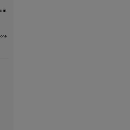
s in
bone