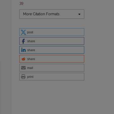
39
More Citation Formats
post
share
share
share
mail
print