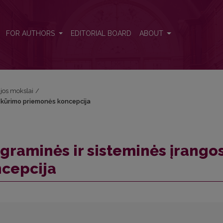
os kūrimo priemonės koncepcija
FOR AUTHORS
EDITORIAL BOARD
ABOUT
ijos mokslai
/
 kūrimo priemonės koncepcija
raminės ir sisteminės įrango
cepcija