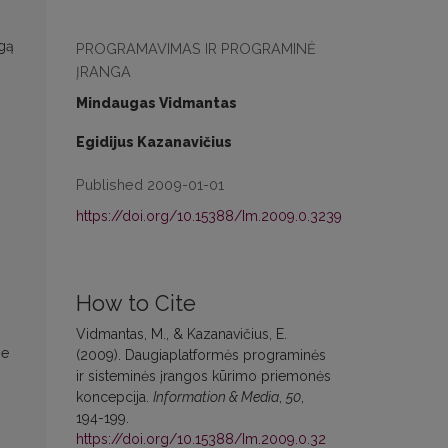
ngą
PROGRAMAVIMAS IR PROGRAMINĖ
ĮRANGA
Mindaugas Vidmantas
Egidijus Kazanavičius
Published 2009-01-01
https://doi.org/10.15388/Im.2009.0.3239
How to Cite
Vidmantas, M., & Kazanavičius, E.
ge
(2009). Daugiaplatformės programinės
ir sisteminės įrangos kūrimo priemonės
koncepcija.
Information & Media
,
50
,
194-199.
https://doi.org/10.15388/Im.2009.0.32