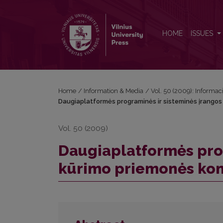
Daugiaplatformės programinės ir sisteminės įrang
HOME
ISSUES
Home
/
Information & Media
/
Vol. 50 (2009): Informac
Daugiaplatformės programinės ir sisteminės įrangos
Vol. 50 (2009)
Daugiaplatformės prog
kūrimo priemonės kon