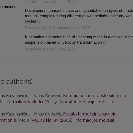
Acta Mechanica Sinica
,
2026
rograminės
Development characteristics and quantitative analysis of crack
root-soil complex during different growth periods under dry-wet
cycles
Zhengjun MAO
,
Biogeotechnics
,
2025
Kinematics characteristics of unsprung mass in a double wish
suspension based on velocity transformation
Acta Mechanica Sinica
,
2024
e author(s)
ijus Kazanavičius, Jonas Čeponis,
Kompiuterizuoto būsto šiluminio
AB
,
Information & Media: Vol. 50 (2009): Informacijos mokslai
ijus Kazanavičius, Jonas Čeponis,
Pastato termofizinių savybių
rmation & Media: Vol. 42 No. 43 (2008): Informacijos mokslai