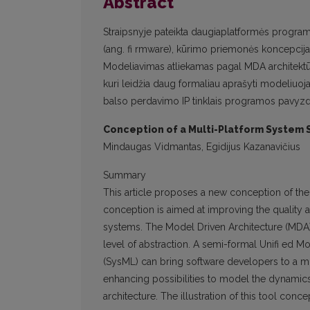
Abstract
Straipsnyje pateikta daugiaplatformės programi
(ang. fi rmware), kūrimo priemonės koncepcij
Modeliavimas atliekamas pagal MDA architektū
kuri leidžia daug formaliau aprašyti modeliuoj
balso perdavimo IP tinklais programos pavyzd
Conception of a Multi-Platform System
Mindaugas Vidmantas, Egidijus Kazanavičius
Summary
This article proposes a new conception of the
conception is aimed at improving the quality a
systems. The Model Driven Architecture (MDA) 
level of abstraction. A semi-formal Unifi ed
(SysML) can bring software developers to a mo
enhancing possibilities to model the dynamic
architecture. The illustration of this tool conc