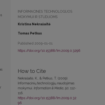
INFORMACINĖS TECHNOLOGIJOS
os
MOKYMUI IR STUDIJOMS
Kristina Nekrašaitė
Tomas Petkus
Published 2009-01-01
https://doi.org/10.15388/Im.2009.0.3296
as
How to Cite
Nekrašaitė, K., & Petkus, T. (2009).
Informacinių technologijų naudojimas
y
mokymui.
Information & Media
,
50
, 112-
116.
https://doi.org/10.15388/Im.2009.0.32
96