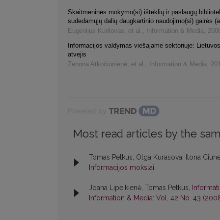
Skaitmeninės mokymo(si) išteklių ir paslaugų bibliot
sudedamųjų dalių daugkartinio naudojimo(si) gairės (a
Eugenijus Kurilovas, et al.
,
Information & Media
,
200
Informacijos valdymas viešajame sektoriuje: Lietuvos 
atvejis
Zenona Atkočiūnienė, et al.
,
Information & Media
,
20
Powered by
Most read articles by the sam
Tomas Petkus, Olga Kurasova, Ilona Ciune
Informacijos mokslai
Joana Lipeikienė, Tomas Petkus,
Informat
Information & Media: Vol. 42 No. 43 (2008