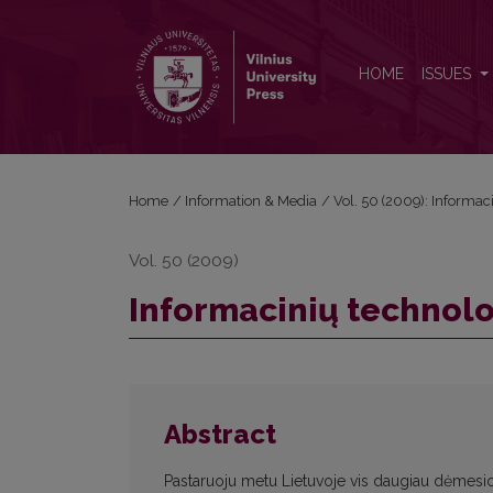
Informacinių technologijų naudojimas mokymui
HOME
ISSUES
Home
/
Information & Media
/
Vol. 50 (2009): Informac
Vol. 50 (2009)
Informacinių technol
Abstract
Pastaruoju metu Lietuvoje vis daugiau dėmesio 