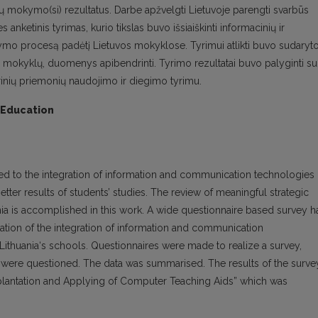
 mokymo(si) rezultatus. Darbe apžvelgti Lietuvoje parengti svarbūs
s anketinis tyrimas, kurio tikslas buvo išsiaiškinti informacinių ir
ymo procesą padėtį Lietuvos mokyklose. Tyrimui atlikti buvo sudaryt
s mokyklų, duomenys apibendrinti. Tyrimo rezultatai buvo palyginti su
inių priemonių naudojimo ir diegimo tyrimu.
 Education
ed to the integration of information and communication technologies
etter results of students’ studies. The review of meaningful strategic
ia is accomplished in this work. A wide questionnaire based survey h
uation of the integration of information and communication
Lithuania‘s schools. Questionnaires were made to realize a survey,
a were questioned. The data was summarised. The results of the surve
lantation and Applying of Computer Teaching Aids” which was