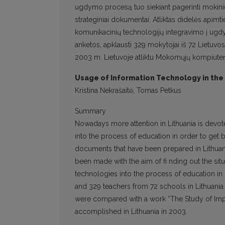
ugdymo procesą tuo siekiant pagerinti mokinių
strateginiai dokumentai. Atliktas didelės apimtie
komunikacinių technologijų integravimo į ugd
anketos, apklausti 329 mokytojai iš 72 Lietuvo
2003 m. Lietuvoje atliktu Mokomųjų kompiuter
Usage of Information Technology in the
Kristina Nekrašaitė, Tomas Petkus
Summary
Nowadays more attention in Lithuania is devot
into the process of education in order to get b
documents that have been prepared in Lithuan
been made with the aim of fi nding out the sit
technologies into the process of education in 
and 329 teachers from 72 schools in Lithuani
were compared with a work “The Study of Imp
accomplished in Lithuania in 2003.