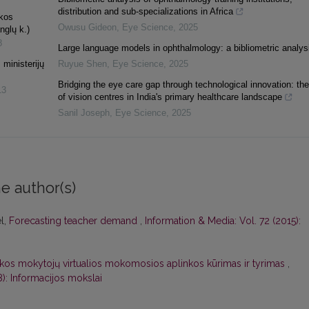
distribution and sub-specializations in Africa
ekos
Owusu Gideon
,
Eye Science
,
2025
nglų k.)
8
Large language models in ophthalmology: a bibliometric analys
ministerijų
Ruyue Shen
,
Eye Science
,
2025
Bridging the eye care gap through technological innovation: the
13
of vision centres in India's primary healthcare landscape
Sanil Joseph
,
Eye Science
,
2025
e author(s)
l,
Forecasting teacher demand
,
Information & Media: Vol. 72 (2015):
ikos mokytojų virtualios mokomosios aplinkos kūrimas ir tyrimas
,
): Informacijos mokslai