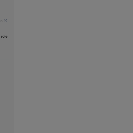
is
 role