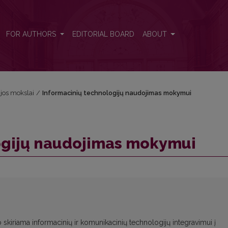
FOR AUTHORS
EDITORIAL BOARD
ABOUT
ijos mokslai
/
Informacinių technologijų naudojimas mokymui
ogijų naudojimas mokymui
skiriama informacinių ir komunikacinių technologijų integravimui į