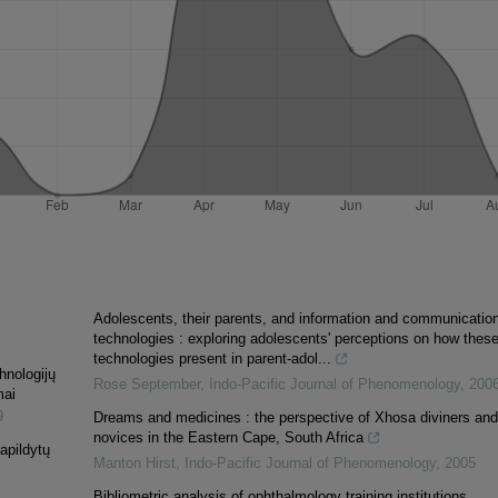
Adolescents, their parents, and information and communicatio
technologies : exploring adolescents' perceptions on how thes
technologies present in parent-adol...
hnologijų
Rose September
,
Indo-Pacific Journal of Phenomenology
,
200
mai
9
Dreams and medicines : the perspective of Xhosa diviners and
novices in the Eastern Cape, South Africa
apildytų
Manton Hirst
,
Indo-Pacific Journal of Phenomenology
,
2005
Bibliometric analysis of ophthalmology training institutions,