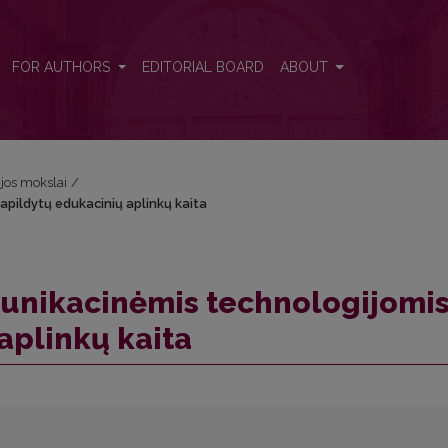
papildytų edukacinių aplinkų kaita
FOR AUTHORS
EDITORIAL BOARD
ABOUT
ijos mokslai
/
apildytų edukacinių aplinkų kaita
munikacinėmis technologijomi
aplinkų kaita