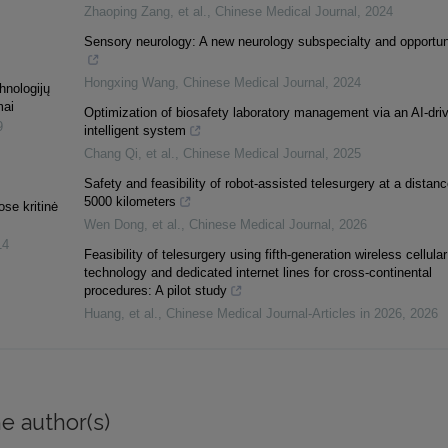
Zhaoping Zang, et al.
,
Chinese Medical Journal
,
2024
Sensory neurology: A new neurology subspecialty and opportun
Hongxing Wang
,
Chinese Medical Journal
,
2024
hnologijų
mai
Optimization of biosafety laboratory management via an AI-dri
9
intelligent system
Chang Qi, et al.
,
Chinese Medical Journal
,
2025
Safety and feasibility of robot-assisted telesurgery at a distanc
5000 kilometers
se kritinė
Wen Dong, et al.
,
Chinese Medical Journal
,
2026
14
Feasibility of telesurgery using fifth-generation wireless cellular
technology and dedicated internet lines for cross-continental
procedures: A pilot study
Huang, et al.
,
Chinese Medical Journal-Articles in 2026
,
2026
e author(s)