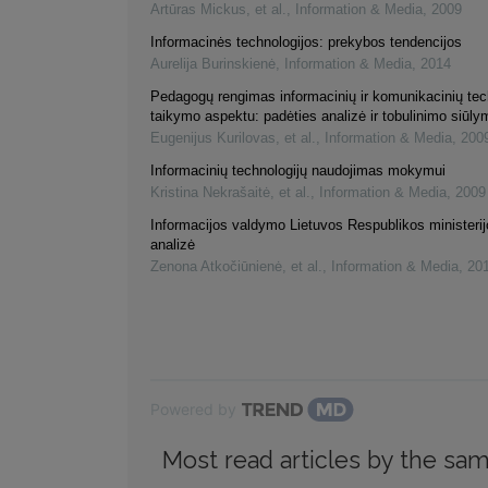
Artūras Mickus, et al.
,
Information & Media
,
2009
Informacinės technologijos: prekybos tendencijos
Aurelija Burinskienė
,
Information & Media
,
2014
Pedagogų rengimas informacinių ir komunikacinių tec
taikymo aspektu: padėties analizė ir tobulinimo siūly
Eugenijus Kurilovas, et al.
,
Information & Media
,
200
Informacinių technologijų naudojimas mokymui
Kristina Nekrašaitė, et al.
,
Information & Media
,
2009
Informacijos valdymo Lietuvos Respublikos ministerijo
analizė
Zenona Atkočiūnienė, et al.
,
Information & Media
,
20
Powered by
Most read articles by the sam