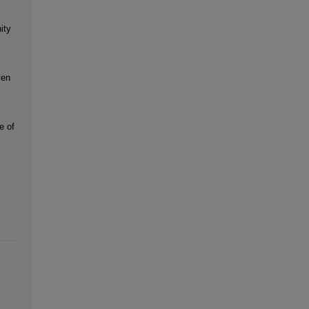
ity
ven
e of