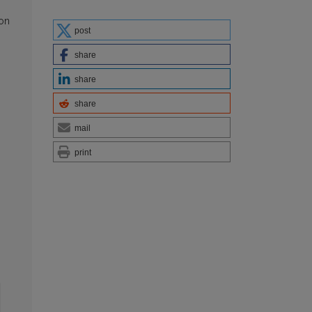
 on
post
share
share
share
mail
print