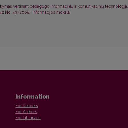
taikymas vertinant pedagogo informacinių ir komunikacinių technologij
 42 No. 43 (2008): Informacijos mokslai
Information
For Readers
For Authors
For Librarians