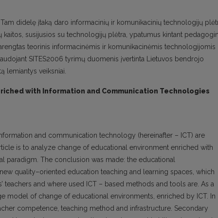
 Tam didelę įtaką daro informacinių ir komunikacinių technologijų plėt
kų kaitos, susijusios su technologijų plėtra, ypatumus kintant pedagogi
arengtas teorinis informacinėmis ir komunikacinėmis technologijomis
 Naudojant SITES2006 tyrimų duomenis įvertinta Lietuvos bendrojo
ą lemiantys veiksniai.
nriched with Information and Communication Technologies
Information and communication technology (hereinafter – ICT) are
 article is to analyze change of educational environment enriched with
cal paradigm. The conclusion was made: the educational
new quality–oriented education teaching and learning spaces, which
 teachers and where used ICT – based methods and tools are. As a
tage model of change of educational environments, enriched by ICT. In
acher competence, teaching method and infrastructure. Secondary