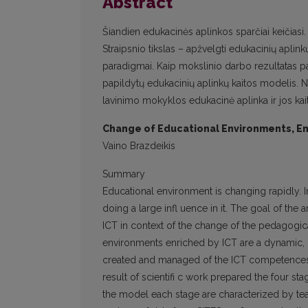
Abstract
Šiandien edukacinės aplinkos sparčiai keičiasi.
Straipsnio tikslas – apžvelgti edukacinių aplin
paradigmai. Kaip mokslinio darbo rezultatas p
papildytų edukacinių aplinkų kaitos modelis.
lavinimo mokyklos edukacinė aplinka ir jos kait
Change of Educational Environments, E
Vaino Brazdeikis
Summary
Educational environment is changing rapidly. 
doing a large infl uence in it. The goal of the
ICT in context of the change of the pedagogi
environments enriched by ICT are a dynamic, 
created and managed of the ICT competences’
result of scientifi c work prepared the four s
the model each stage are characterized by te