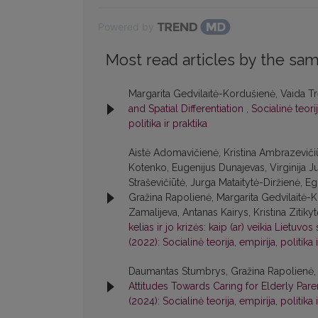
Powered by
Most read articles by the sam
Margarita Gedvilaitė-Kordušienė, Vaida Tr
and Spatial Differentiation
,
Socialinė teorij
politika ir praktika
Aistė Adomavičienė, Kristina Ambrazevičiū
Kotenko, Eugenijus Dunajevas, Virginija 
Straševičiūtė, Jurga Mataitytė-Diržienė, 
Gražina Rapolienė, Margarita Gedvilaitė-K
Zamalijeva, Antanas Kairys, Kristina Zitiky
kelias ir jo krizės: kaip (ar) veikia Lietuvos
(2022): Socialinė teorija, empirija, politika 
Daumantas Stumbrys, Gražina Rapolienė, M
Attitudes Towards Caring for Elderly Pare
(2024): Socialinė teorija, empirija, politika 