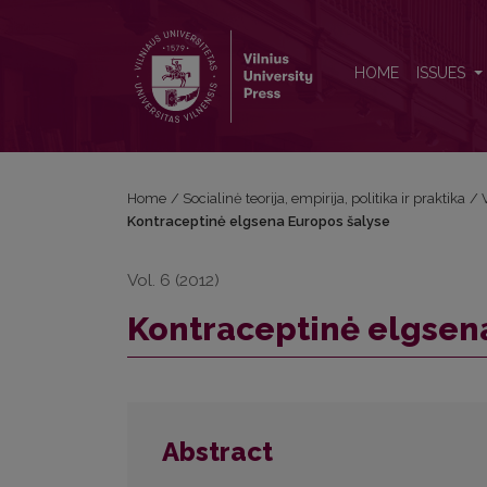
Kontraceptinė elgsena Europos šalyse
HOME
ISSUES
Home
/
Socialinė teorija, empirija, politika ir praktika
/
Kontraceptinė elgsena Europos šalyse
Vol. 6 (2012)
Kontraceptinė elgsen
Abstract