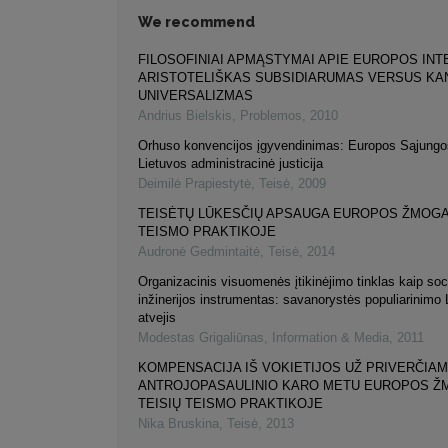
We recommend
FILOSOFINIAI APMĄSTYMAI APIE EUROPOS INT
ARISTOTELIŠKAS SUBSIDIARUMAS VERSUS KA
UNIVERSALIZMAS
Andrius Bielskis
,
Problemos
,
2010
Orhuso konvencijos įgyvendinimas: Europos Sąjungos
Lietuvos administracinė justicija
Deimilė Prapiestytė
,
Teisė
,
2009
TEISĖTŲ LŪKESČIŲ APSAUGA EUROPOS ŽMOGA
TEISMO PRAKTIKOJE
Audronė Gedmintaitė
,
Teisė
,
2014
Organizacinis visuomenės įtikinėjimo tinklas kaip soc
inžinerijos instrumentas: savanorystės populiarinimo 
atvejis
Modestas Grigaliūnas
,
Information & Media
,
2011
KOMPENSACIJA IŠ VOKIETIJOS UŽ PRIVERČIAM
ANTROJOPASAULINIO KARO METU EUROPOS 
TEISIŲ TEISMO PRAKTIKOJE
Nika Bruskina
,
Teisė
,
2013