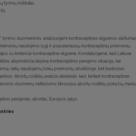
ų tyrimų institutas
 61
yčių“ tyrimo duomenimis, analizuojami kontraceptinės elgsenos skirtumai
iemonių naudojimo lygį ir populiariausių kontraceptinių priemonių
sajos su kintančia kontraceptine elgsena. Konstatuojama, kad Lietuva
ūra, atspindinčia tarpinę kontraceptinio perėjimo situaciją, kai
mą vietą naudojamų tokių priemonių struktūroje, bet tradicinės
bios. Abortų rodiklių analizė atskleidė, kad, kintant kontraceptinei
l numanomo duomenų netikslumo tikruosius abortų rodiklių pokyčių mast
ptinis perėjimas, abortas, Europos šalys.
ntries