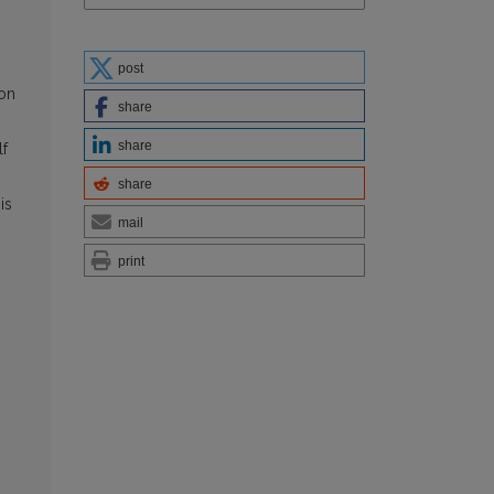
post
ion
share
share
lf
share
is
mail
print