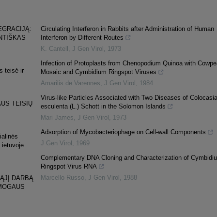
EGRACIJĄ:
Circulating Interferon in Rabbits after Administration of Human
NTIŠKAS
Interferon by Different Routes
K. Cantell
,
J Gen Virol
,
1973
Infection of Protoplasts from Chenopodium Quinoa with Cowpe
 teisė ir
Mosaic and Cymbidium Ringspot Viruses
Amarilis de Varennes
,
J Gen Virol
,
1984
Virus-like Particles Associated with Two Diseases of Colocasi
US TEISIŲ
esculenta (L.) Schott in the Solomon Islands
Mari James
,
J Gen Virol
,
1973
Adsorption of Mycobacteriophage on Cell-wall Components
ialinės
J Gen Virol
,
1969
Lietuvoje
Complementary DNA Cloning and Characterization of Cymbidi
Ringspot Virus RNA
Marcello Russo
,
J Gen Virol
,
1988
ĄJĮ DARBĄ
ŽMOGAUS