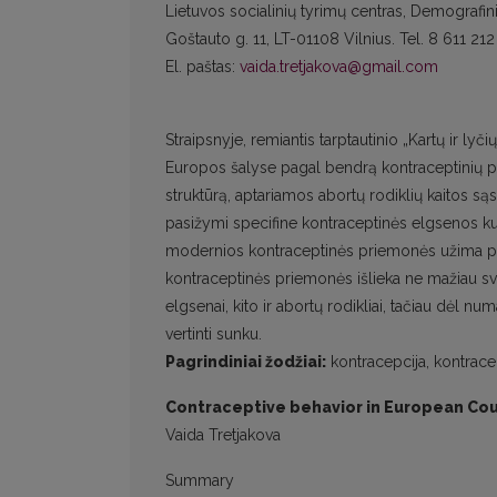
Lietuvos socialinių tyrimų centras, Demografini
Goštauto g. 11, LT-01108 Vilnius. Tel. 8 611 212
El. paštas:
vaida.tretjakova@gmail.com
Straipsnyje, remiantis tarptautinio „Kartų ir l
Europos šalyse pagal bendrą kontraceptinių pr
struktūrą, aptariamos abortų rodiklių kaitos są
pasižymi specifine kontraceptinės elgsenos kult
modernios kontraceptinės priemonės užima pir
kontraceptinės priemonės išlieka ne mažiau svar
elgsenai, kito ir abortų rodikliai, tačiau dė
vertinti sunku.
Pagrindiniai žodžiai:
kontracepcija, kontrace
Contraceptive behavior in European Cou
Vaida Tretjakova
Summary