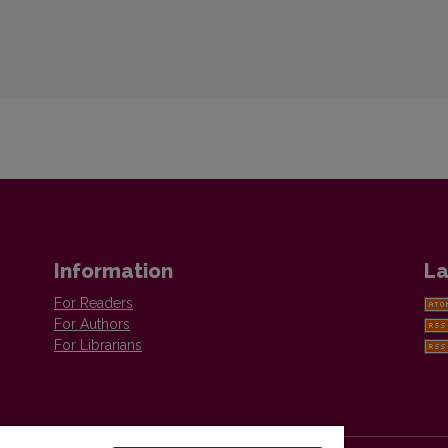
Information
La
For Readers
For Authors
For Librarians