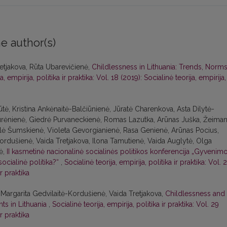
e author(s)
etjakova, Rūta Ubarevičienė,
Childlessness in Lithuania: Trends, Norm
a, empirija, politika ir praktika: Vol. 18 (2019): Socialinė teorija, empirija,
tė, Kristina Ankėnaitė-Balčiūnienė, Jūratė Charenkova, Asta Dilytė-
Jurėnienė, Giedrė Purvaneckienė, Romas Lazutka, Arūnas Juška, Žeiman
Eglė Šumskienė, Violeta Gevorgianienė, Rasa Genienė, Arūnas Pocius,
ordušienė, Vaida Tretjakova, Ilona Tamutienė, Vaida Auglytė, Olga
tė,
II kasmetinė nacionalinė socialinės politikos konferencija „Gyvenim
 socialinė politika?“
,
Socialinė teorija, empirija, politika ir praktika: Vol. 
ir praktika
argarita Gedvilaitė-Kordušienė, Vaida Tretjakova,
Childlessness and
nts in Lithuania
,
Socialinė teorija, empirija, politika ir praktika: Vol. 29
ir praktika