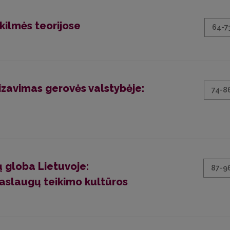
kilmės teorijose
64-7
izavimas gerovės valstybėje:
74-8
ų globa Lietuvoje:
87-9
aslaugų teikimo kultūros