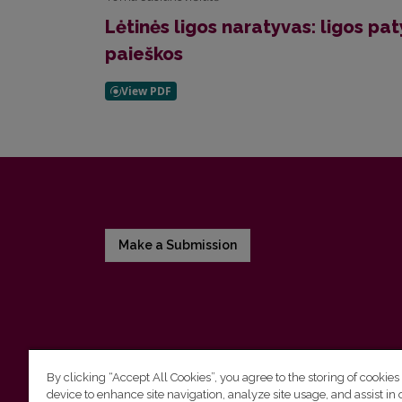
Lėtinės ligos naratyvas: ligos p
paieškos
Make a Submission
By clicking “Accept All Cookies”, you agree to the storing of cookies
device to enhance site navigation, analyze site usage, and assist in 