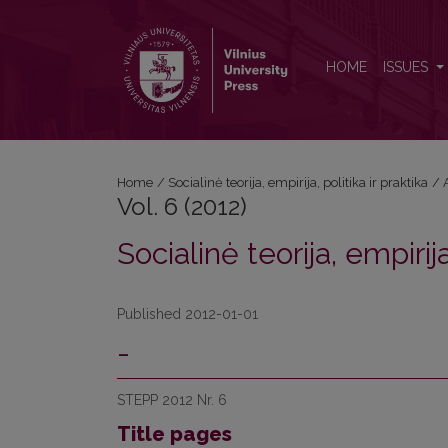
Vol. 6 (2012): Socialinė teorija, empirija, politika ir pr
HOME
ISSUES
Home
/
Socialinė teorija, empirija, politika ir praktika
/
Vol. 6 (2012)
Socialinė teorija, empirija
Published 2012-01-01
-
STEPP 2012 Nr. 6
Title pages