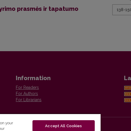
atyrimo prasmės ir tapatumo
138-15
Information
La
For Readers
For Authors
For Librarians
 on your
Accept All Cookies
our