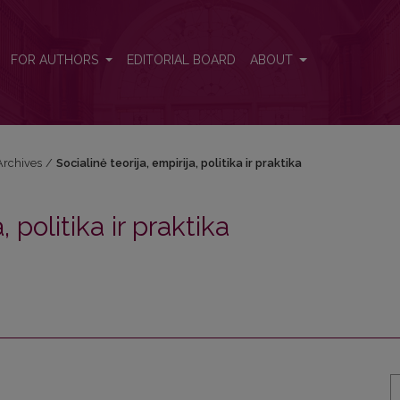
aktika
FOR AUTHORS
EDITORIAL BOARD
ABOUT
Archives
/
Socialinė teorija, empirija, politika ir praktika
, politika ir praktika