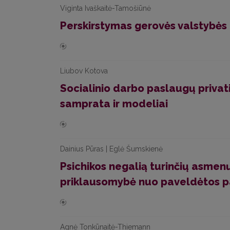
Viginta Ivaškaitė-Tamošiūnė
Perskirstymas gerovės valstybės 
Liubov Kotova
Socialinio darbo paslaugų privat
samprata ir modeliai
Dainius Pūras | Eglė Šumskienė
Psichikos negalią turinčių asmen
priklausomybė nuo paveldėtos p
Agnė Tonkūnaitė-Thiemann