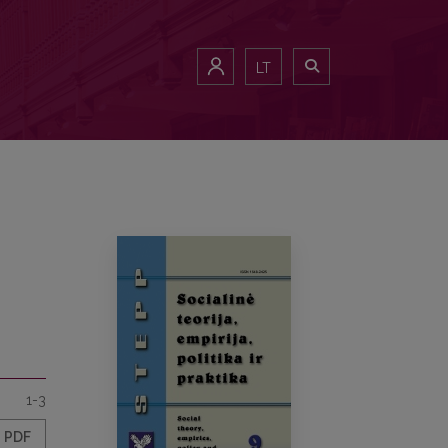
LT
1-3
PDF