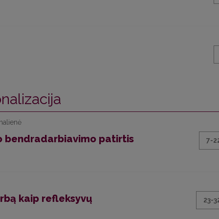
nalizacija
malienė
o bendradarbiavimo patirtis
7-2
arbą kaip refleksyvų
23-3