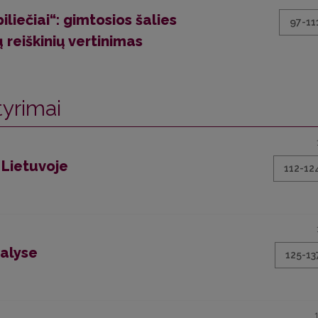
iliečiai“: gimtosios šalies
97-11
 reiškinių vertinimas
tyrimai
 Lietuvoje
112-12
alyse
125-13