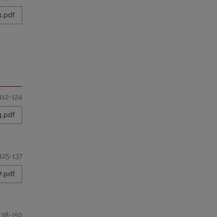
1.pdf
112-124
4.pdf
125-137
7.pdf
138-150