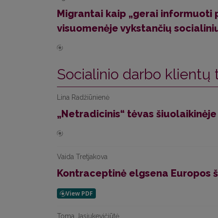
Migrantai kaip „gerai informuoti p
visuomenėje vykstančių socialinių
Socialinio darbo klientų 
Lina Radžiūnienė
„Netradicinis“ tėvas šiuolaikinėje
Vaida Tretjakova
Kontraceptinė elgsena Europos š
Toma Jasiukevičiūtė