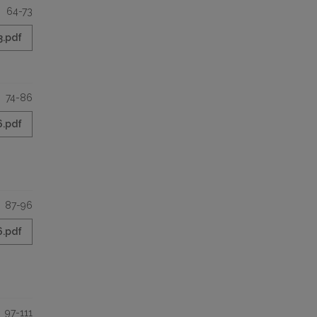
64-73
3.pdf
74-86
6.pdf
87-96
6.pdf
97-111