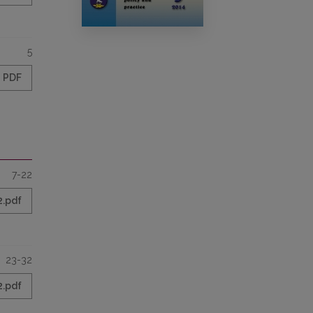
5
PDF
7-22
2.pdf
23-32
2.pdf