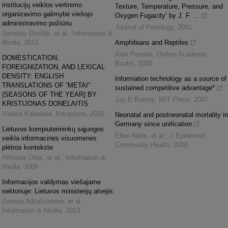
institucijų veiklos vertinimo
Texture, Temperature, Pressure, and
organizavimo galimybė viešojo
Oxygen Fugacity’ by J. F. ...
administravimo požiūriu
Journal of Petrology
,
2001
Jaroslav Dvořák, et al.
,
Information &
Media
,
2013
Amphibians and Reptiles
Alan Pounds
,
Oxford Academic
DOMESTICATION,
Books
,
2000
FOREIGNIZATION, AND LEXICAL
DENSITY: ENGLISH
Information technology as a source of
TRANSLATIONS OF “METAI“
sustained competitive advantage*
(SEASONS OF THE YEAR) BY
Jay B Barney
,
MIT Press
,
2007
KRISTIJONAS DONELAITIS
Violeta Kalėdaitė
,
Knygotyra
,
2015
Neonatal and postneonatal mortality in
Germany since unification
Lietuvos kompiuterininkų sąjungos
Ellen Nolte, et al.
,
J Epidemiol
veikla informacinės visuomenės
Community Health
,
2000
plėtros kontekste
Alfredas Otas, et al.
,
Information &
Media
,
2009
Informacijos valdymas viešajame
sektoriuje: Lietuvos ministerijų atvejis
Zenona Atkočiūnienė, et al.
,
Information & Media
,
2013