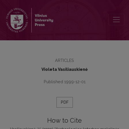
Archeologijos katedros mokslinės organizacinės veiklos apžvalga 
ARTICLES
Violeta Vasiliauskienė
Published 1999-12-01
PDF
How to Cite