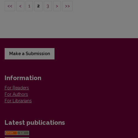
<<
<
1
2
3
>
>>
Make a Submission
Information
For Readers
For Authors
For Librarians
Latest publications