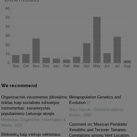
We recommend
Organizacinis visuomenės įtikinėjimo
Metapopulation Genetics and
tinklas kaip socialinės inžinerijos
Evolution
instrumentas: savanorystės
llkka Hanski
,
Oxford Academic
populiarinimo Lietuvoje atvejis
Books
,
1999
Modestas Grigaliūnas
,
Information &
Comment on ‘Mexican Peridotite
Media
,
2011
Xenoliths and Tectonic Terranes:
Bibliotekų kaip viešojo sektoriaus
Correlations among Vent Location,