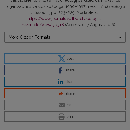
Vasiliauskienė, V. (1999) “Archeologijos katedros mokslinės
organizacinės veiklos apžvalga (1990–1997 metai)”,
Archaeologia
Lituana
, 1, pp. 223–229. Available at:
https://www.journals.vu.lt/archaeologia-
lituana/article/view/30318
(Accessed: 7 August 2026).
More Citation Formats
post
share
share
share
mail
print