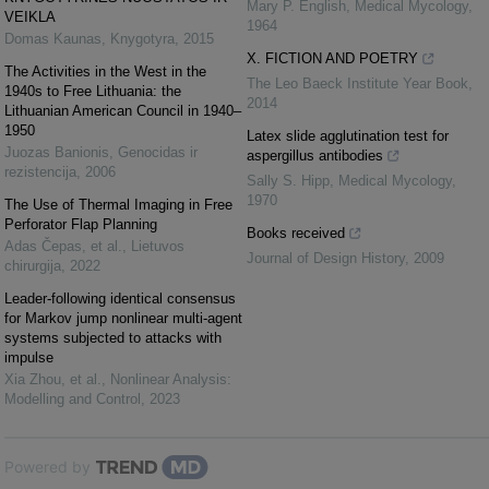
Mary P. English
,
Medical Mycology
,
VEIKLA
1964
Domas Kaunas
,
Knygotyra
,
2015
X. FICTION AND POETRY
The Activities in the West in the
The Leo Baeck Institute Year Book
,
1940s to Free Lithuania: the
2014
Lithuanian American Council in 1940–
1950
Latex slide agglutination test for
Juozas Banionis
,
Genocidas ir
aspergillus antibodies
rezistencija
,
2006
Sally S. Hipp
,
Medical Mycology
,
1970
The Use of Thermal Imaging in Free
Perforator Flap Planning
Books received
Adas Čepas, et al.
,
Lietuvos
Journal of Design History
,
2009
chirurgija
,
2022
Leader-following identical consensus
for Markov jump nonlinear multi-agent
systems subjected to attacks with
impulse
Xia Zhou, et al.
,
Nonlinear Analysis:
Modelling and Control
,
2023
Powered by