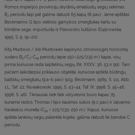
Romos imperijos provincijų skydinių emaliuotų segių sekimas.
B
periodu taip pat galima datuoti 65 kapą (8 pav.). Jame aptiktas
2
Beckmanno G tipo vietinės gamybos smeigtukas kartu su
trimitine sege, importuota iš Pševorsko kultūros (Dąbrowska,
1995, S. 9, 19–20).
Kitą Muntovo / A1t-Muntowen kapinyno chronologinį horizontą
sudaro B
/C
–C
periodų (apie 150–225/235 m.) kapai, visų
2
1
1a
pirma kuriuose rasta laiptelinių segių (Nr. XXXV, 36, 53 ir 99). Tam
pačiam laikotarpiui priklauso objektai, kuriuose aptikta būdingų
baltiškų smeigtukų (9:a–b pav.) (plg. Beckmann, 1969, S. 111, Abb.
1:L, Taf. 22; Nowakowski, 1995, S. 43–44, Taf. IX; 1998, S. 45–46;
1998, S. 46). Tikriausiai šiek tiek vėlyvesnis buvo kapas 79,
kuriame rastos Thomas I tipo kaulinės šukos (9:c pav.) ir žalvarinė
Karakalos moneta (C
= 225/235–250 m.). Kapus, kuriuose
1b
aptikta lankinių segių palenkta kojele, galima datuoti tik bendrai C
periodu.