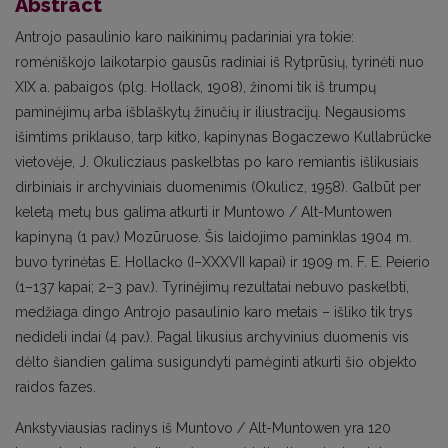
Abstract
Antrojo pasaulinio karo naikinimų padariniai yra tokie:
romėniškojo laikotarpio gausūs radiniai iš Rytprūsių, tyrinėti nuo
XIX a. pabaigos (plg. Hollack, 1908), žinomi tik iš trumpų
paminėjimų arba išblaškytų žinučių ir iliustracijų. Negausioms
išimtims priklauso, tarp kitko, kapinynas Bogaczewo Kullabrücke
vietovėje, J. Okulicziaus paskelbtas po karo remiantis išlikusiais
dirbiniais ir archyviniais duomenimis (Okulicz, 1958). Galbūt per
keletą metų bus galima atkurti ir Muntowo / Alt-Muntowen
kapinyną (1 pav.) Mozūruose. Šis laidojimo paminklas 1904 m.
buvo tyrinėtas E. Hollacko (I–XXXVII kapai) ir 1909 m. F. E. Peierio
(1–137 kapai; 2–3 pav.). Tyrinėjimų rezultatai nebuvo paskelbti,
medžiaga dingo Antrojo pasaulinio karo metais – išliko tik trys
nedideli indai (4 pav.). Pagal likusius archyvinius duomenis vis
dėlto šiandien galima susigundyti pamėginti atkurti šio objekto
raidos fazes.
Ankstyviausias radinys iš Muntovo / Alt-Muntowen yra 120