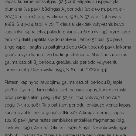
kapas, kuriame rastas ilgas (32,5 cm) ietigalis su išpjaustyta
plunksna (5:a pav.), būdingas A
periodui (apie 50 m. pr. m. e.–
3
20/30 m. e. m.) (plg. Hackmann, 1961, S. 57, pav.; Dąbrowska,
1988, S. 43–44, tabl. V:71). Tikriausiai šiek tiek vėlyvesnis buvo
kapas (Nr. 44) raitelio, palaidoto kartu su žirgu (Nr. 45). Vyro kape
tarp kitų daiktų aptikta skydo rankena (Jahn’o 5 tipas; 5:c pav.),
žirgo kape – sagtis su pailgintu žiedu (AC5 tipo; 5:6 pav.), laikoma
greičiau vyro kario diržo būdingu elementu. Abu šiuos radinius
galima datuoti B
periodu, greičiau šio periodo vėlyvesniu
1
tarpsniu (plg. Dąbrowska, 1997, S. 61, Taf. CXXXV:3,4).
Platesnį kapinyno naudojimą galima datuoti periodu B
(apie
2
70/80–150 m.). Jam reikėtų skirti gausius kapus, kuriuose rasta
prūsų serijos akinių segių (Nr. 52, 61, 114), vėlyvojo tipo A62
segių (Nr. 40, 106). Taip pat šiam periodui priklauso vienas kapas,
kuriame aptikti arklio griaučiai (Nr. 40). Atkreipia dėmesį kapas
102 (6 pav.): jame rastas sambiškos antkaklės fragmentas (plg.
Jankuhn, 1950, Abb. 12; Okulicz, 1976, S. 190; Nowakowski, 1991,
Abb. 4), ir kapas XV (7 pav.), kuriame rasta segė greičiausiai yra