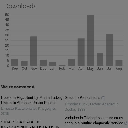
Downloads
We recommend
Books in Riga Sent by Martin Ludwig
Guide to Prepositions
Rhesa to Abraham Jakob Penzel
Timothy Buck
,
Oxford Academic
Ernesta Kazakėnaitė
,
Knygotyra
,
Books
,
1999
2019
Variation in Trichophyton rubrum as
VILIAUS GAIGALAIČIO
seen in a routine diagnostic service
KNYGOTYRINĖS NUOSTATOS IR