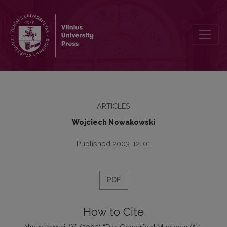
Das Gräberfeld Muntowo/Alt-Muntowen in Masuren – ein fast einhu
ARTICLES
Wojciech Nowakowski
Published 2003-12-01
PDF
How to Cite