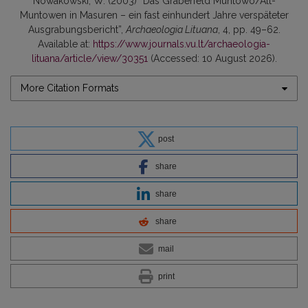
Nowakowski, W. (2003) “Das Gräberfeld Muntowo/Alt-
Muntowen in Masuren – ein fast einhundert Jahre verspäteter
Ausgrabungsbericht”,
Archaeologia Lituana
, 4, pp. 49–62.
Available at:
https://www.journals.vu.lt/archaeologia-
lituana/article/view/30351
(Accessed: 10 August 2026).
More Citation Formats
post
share
share
share
mail
print