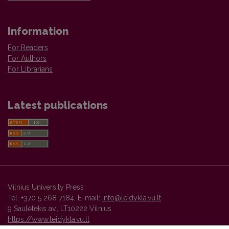
Information
For Readers
For Authors
For Librarians
Latest publications
Vilnius University Press
Tel. +370 5 268 7184, E-mail:
info@leidykla.vu.lt
9 Saulėtekis av., LT10222 Vilnius
https://www.leidykla.vu.lt