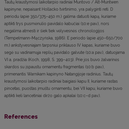
Tautų kraustymosi laikotarpio radiniai Muntovo / Alt-Muntwen
kapinyne, nepaisant Hollacko tvirtinimo, yra palyginti reti. D
periodu (apie 350/375–450 m.) galima datuoti kapą, kuriame
aptikti trys pusmėnulio pavidalo kabučiai (10:e pav.), nors
negalima atmesti ir šiek tiek vėlyvesnės chronologijos
(Tempelmann-Mączyńska, 1986). E periodo (apie 450–650/700
m.) ankstyvesniajam tarpsniui priklauso IV kapas, kuriame buvo
segė su vadinamąja replių pavidalo galvute (10:a pav.), datuojama
VI a. pradžia (Koch, 1998, S. 399–403). Prie jos buvo žalvarinės
skardos su įspaustu ornamentu fragmentas (10:b pav.),
primenantis Warnikam kapinyno Natangijoje radinius. Tautų
kraustymosi laikotarpio radiniai baigiasi kapu II, kuriame rastas
pincetas, puoštas įmuštu ornamentu, bei VII kapu, kuriame buvo
aptikti keli lancetiniai diržo galo apkalai (10:c–d pav.).
References