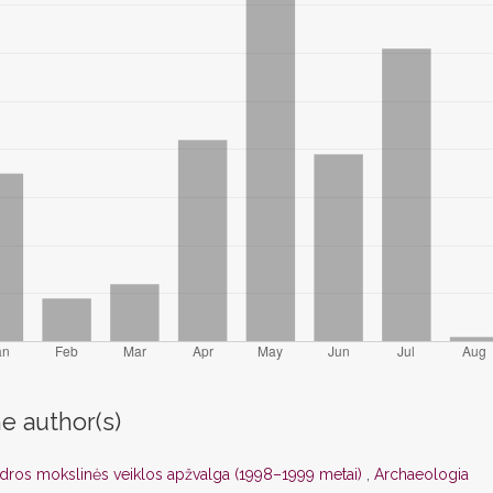
e author(s)
edros mokslinės veiklos apžvalga (1998–1999 metai)
,
Archaeologia