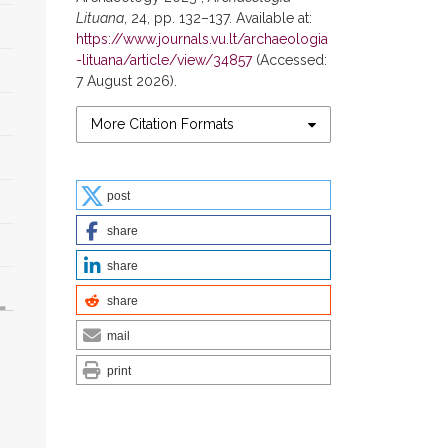
Lituana
, 24, pp. 132–137. Available at:
https://www.journals.vu.lt/archaeologia
-lituana/article/view/34857
(Accessed:
7 August 2026).
More Citation Formats
post
share
share
share
mail
print